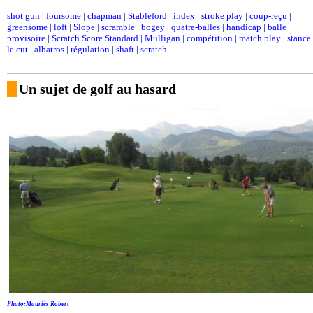
shot gun
|
foursome
|
chapman
|
Stableford
|
index
|
stroke play
|
coup-reçu
|
greensome
|
loft
|
Slope
|
scramble
|
bogey
|
quatre-balles
|
handicap
|
balle
provisoire
|
Scratch Score Standard
|
Mulligan
|
compétition
|
match play
|
stance
le cut
|
albatros
|
régulation
|
shaft
|
scratch
|
Un sujet de golf au hasard
Photo:Mauriès Robert