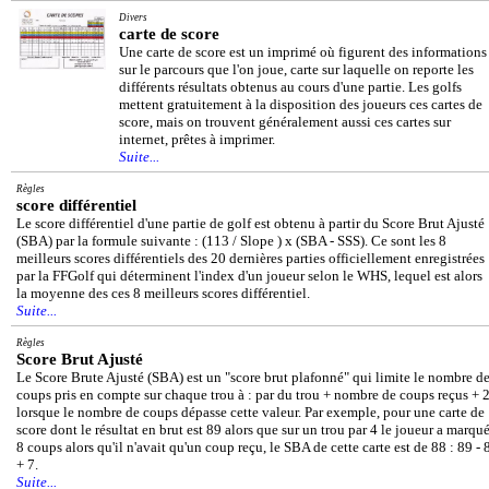
Divers
carte de score
Une carte de score est un imprimé où figurent des informations
sur le parcours que l'on joue, carte sur laquelle on reporte les
différents résultats obtenus au cours d'une partie. Les golfs
mettent gratuitement à la disposition des joueurs ces cartes de
score, mais on trouvent généralement aussi ces cartes sur
internet, prêtes à imprimer.
Suite...
Règles
score différentiel
Le score différentiel d'une partie de golf est obtenu à partir du Score Brut Ajusté
(SBA) par la formule suivante : (113 / Slope ) x (SBA - SSS). Ce sont les 8
meilleurs scores différentiels des 20 dernières parties officiellement enregistrées
par la FFGolf qui déterminent l'index d'un joueur selon le WHS, lequel est alors
la moyenne des ces 8 meilleurs scores différentiel.
Suite...
Règles
Score Brut Ajusté
Le Score Brute Ajusté (SBA) est un "score brut plafonné" qui limite le nombre d
coups pris en compte sur chaque trou à : par du trou + nombre de coups reçus + 
lorsque le nombre de coups dépasse cette valeur. Par exemple, pour une carte de
score dont le résultat en brut est 89 alors que sur un trou par 4 le joueur a marqu
8 coups alors qu'il n'avait qu'un coup reçu, le SBA de cette carte est de 88 : 89 - 
+ 7.
Suite...