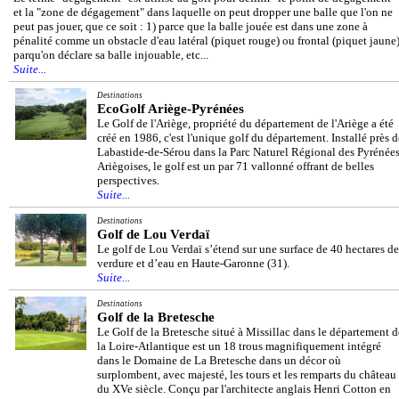
et la "zone de dégagement" dans laquelle on peut dropper une balle que l'on ne
peut pas jouer, que ce soit : 1) parce que la balle jouée est dans une zone à
pénalité comme un obstacle d'eau latéral (piquet rouge) ou frontal (piquet jaune)
parqu'on déclare sa balle injouable, etc...
Suite...
Destinations
EcoGolf Ariège-Pyrénées
Le Golf de l'Ariège, propriété du département de l'Ariège a été
créé en 1986, c'est l'unique golf du département. Installé près d
Labastide-de-Sérou dans la Parc Naturel Régional des Pyrénée
Ariègoises, le golf est un par 71 vallonné offrant de belles
perspectives.
Suite...
Destinations
Golf de Lou Verdaï
Le golf de Lou Verdaï s’étend sur une surface de 40 hectares de
verdure et d’eau en Haute-Garonne (31).
Suite...
Destinations
Golf de la Bretesche
Le Golf de la Bretesche situé à Missillac dans le département d
la Loire-Atlantique est un 18 trous magnifiquement intégré
dans le Domaine de La Bretesche dans un décor où
surplombent, avec majesté, les tours et les remparts du château
du XVe siècle. Conçu par l'architecte anglais Henri Cotton en