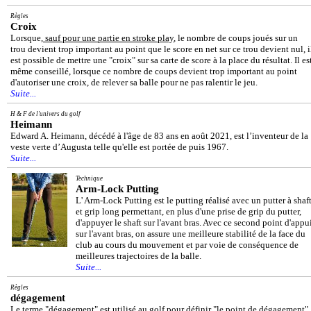
Règles
Croix
Lorsque,
sauf pour une partie en stroke play
, le nombre de coups joués sur un
trou devient trop important au point que le score en net sur ce trou devient nul, i
est possible de mettre une "croix" sur sa carte de score à la place du résultat. Il es
même conseillé, lorsque ce nombre de coups devient trop important au point
d'autoriser une croix, de relever sa balle pour ne pas ralentir le jeu.
Suite...
H & F de l'univers du golf
Heimann
Edward A. Heimann, décédé à l'âge de 83 ans en août 2021, est l’inventeur de la
veste verte d’Augusta telle qu'elle est portée de puis 1967.
Suite...
Technique
Arm-Lock Putting
L' Arm-Lock Putting est le putting réalisé avec un putter à shaf
et grip long permettant, en plus d'une prise de grip du putter,
d'appuyer le shaft sur l'avant bras. Avec ce second point d'appu
sur l'avant bras, on assure une meilleure stabilité de la face du
club au cours du mouvement et par voie de conséquence de
meilleures trajectoires de la balle.
Suite...
Règles
dégagement
Le terme "dégagement" est utilisé au golf pour définir "le point de dégagement"