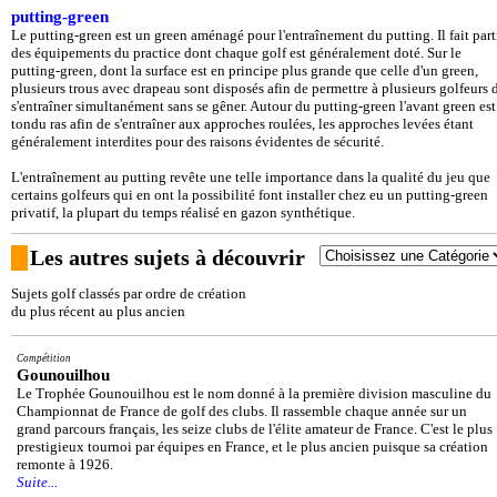
putting-green
Le putting-green est un green aménagé pour l'entraînement du putting. Il fait part
des équipements du practice dont chaque golf est généralement doté. Sur le
putting-green, dont la surface est en principe plus grande que celle d'un green,
plusieurs trous avec drapeau sont disposés afin de permettre à plusieurs golfeurs 
s'entraîner simultanément sans se gêner. Autour du putting-green l'avant green est
tondu ras afin de s'entraîner aux approches roulées, les approches levées étant
généralement interdites pour des raisons évidentes de sécurité.
L'entraînement au putting revête une telle importance dans la qualité du jeu que
certains golfeurs qui en ont la possibilité font installer chez eu un putting-green
privatif, la plupart du temps réalisé en gazon synthétique.
Les autres sujets à découvrir
Sujets golf classés par ordre de création
du plus récent au plus ancien
Compétition
Gounouilhou
Le Trophée Gounouilhou est le nom donné à la première division masculine du
Championnat de France de golf des clubs. Il rassemble chaque année sur un
grand parcours français, les seize clubs de l'élite amateur de France. C'est le plus
prestigieux tournoi par équipes en France, et le plus ancien puisque sa création
remonte à 1926.
Suite...