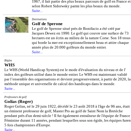
1967, il fait partie des plus beaux parcours de golf en France et
selon Robert Sidorwsky parmi les plus beaux du monde.
Suite...
Destinations
Golf de Sperone
Le golf de Sperone situé près de Bonifacio a été créé par
Jacques Dewez en 1990. Le golf qui couvre une surface de 73
hectares est un écrin au milieu de la nature Corse. Son 18 trous
qui borde la mer est exceptionnellement beau et attire chaque
année plus de 20.000 golfeurs du monde entier.
Suite...
Règles
WHS
Le WHS (World Handicap System) est le mode d'évaluation du niveau et de l'
index des golfeurs utilisé dans le monde entier. Le WHS est maintenant validé
par l’ensemble des organisations et devient progressivement, à partir de 2020, la
méthode unique et universelle de calcul des handicaps dans le monde.
Suite...
Professeurs de golf
Golias (Roger)
Roger Golias, né le 29 juin 1922, décédé le 23 août 2018 à l'âge de 96 ans, était
un éminent professeur de golf, Master Pro au golf de Saint Nom la Bretèche
pendant près d'un demi-siècle ! Il fut également entraîneur de l'équipe de France
Féminine durant 11 années, pendant lesquelles sous son égide, les équipes furen
5 fois championnes d'Europe.
Suite...