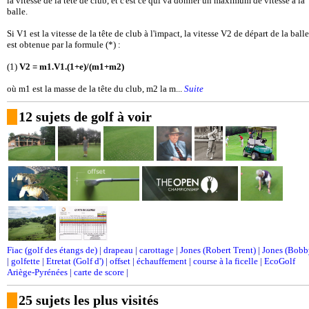
la vitesse de la tête de club, et c'est ce qui va donner un maximum de vitesse à la
balle.
Si V1 est la vitesse de la tête de club à l'impact, la vitesse V2 de départ de la balle
est obtenue par la formule (*) :
(1)
V2 = m1.V1.(1+e)/(m1+m2)
où m1 est la masse de la tête du club, m2 la m...
Suite
12 sujets de golf à voir
Fiac (golf des étangs de)
|
drapeau
|
carottage
|
Jones (Robert Trent)
|
Jones (Bobb
|
golfette
|
Etretat (Golf d')
|
offset
|
échauffement
|
course à la ficelle
|
EcoGolf
Ariège-Pyrénées
|
carte de score
|
25 sujets les plus visités