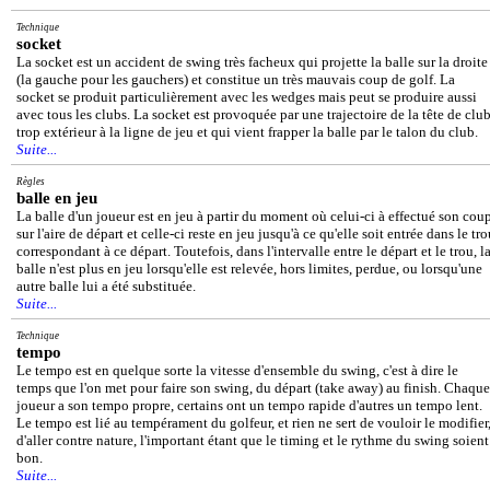
Technique
socket
La socket est un accident de swing très facheux qui projette la balle sur la droite
(la gauche pour les gauchers) et constitue un très mauvais coup de golf. La
socket se produit particulièrement avec les wedges mais peut se produire aussi
avec tous les clubs. La socket est provoquée par une trajectoire de la tête de clu
trop extérieur à la ligne de jeu et qui vient frapper la balle par le talon du club.
Suite...
Règles
balle en jeu
La balle d'un joueur est en jeu à partir du moment où celui-ci à effectué son cou
sur l'aire de départ et celle-ci reste en jeu jusqu'à ce qu'elle soit entrée dans le tr
correspondant à ce départ. Toutefois, dans l'intervalle entre le départ et le trou, l
balle n'est plus en jeu lorsqu'elle est relevée, hors limites, perdue, ou lorsqu'une
autre balle lui a été substituée.
Suite...
Technique
tempo
Le tempo est en quelque sorte la vitesse d'ensemble du swing, c'est à dire le
temps que l'on met pour faire son swing, du départ (take away) au finish. Chaque
joueur a son tempo propre, certains ont un tempo rapide d'autres un tempo lent.
Le tempo est lié au tempérament du golfeur, et rien ne sert de vouloir le modifier
d'aller contre nature, l'important étant que le timing et le rythme du swing soient
bon.
Suite...