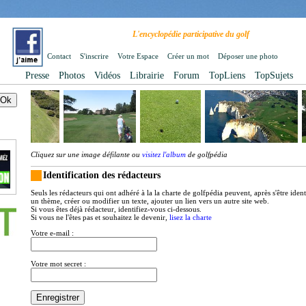
L'encyclopédie participative du golf
Contact
S'inscrire
Votre Espace
Créer un mot
Déposer une photo
Presse
Photos
Vidéos
Librairie
Forum
TopLiens
TopSujets
Cliquez sur une image défilante ou
visitez l'album
de golfpédia
Identification des rédacteurs
Seuls les rédacteurs qui ont adhéré à la la charte de golfpédia peuvent, après s'être iden
un thème, créer ou modifier un texte, ajouter un lien vers un autre site web.
Si vous êtes déjà rédacteur, identifiez-vous ci-dessous.
Si vous ne l'êtes pas et souhaitez le devenir,
lisez la charte
Votre e-mail :
Votre mot secret :