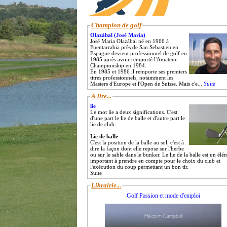
Champion de golf
Olazábal (José Maria)
José Maria Olazábal né en 1966 à
Fuentarrabia près de San Sebastien en
Espagne devient professionnel de golf en
1985 après avoir remporté l'Amateur
Championship en 1984.
En 1985 et 1986 il remporte ses premiers
titres professionnels, notamment les
Masters d'Europe et l'Open de Suisse. Mais c'e...
Suite
A lire...
lie
Le mot lie a deux significations. C'est
d'une part le lie de balle et d'autre part le
lie de club.
Lie de balle
C'est la position de la balle au sol, c'est à
dire la façon dont elle repose sur l'herbe
ou sur le sable dans le bunker. Le lie de la balle est un élé
important à prendre en compte pour le choix du club et
l'exécution du coup permettant un bon tir.
Suite
Librairie...
Golf Passion et mode d'emploi