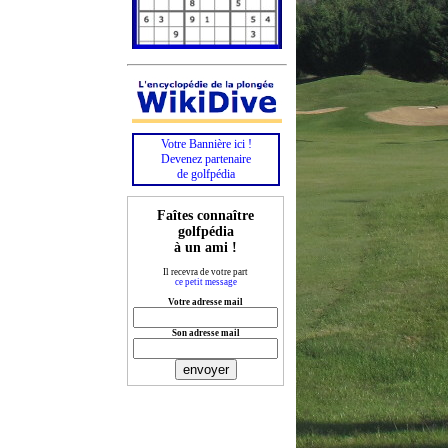
Votre Bannière ici !
Devenez partenaire
de golfpédia
Faîtes connaître
golfpédia
à un ami !
Il recevra de votre part
ce petit message
Votre adresse mail
Son adresse mail