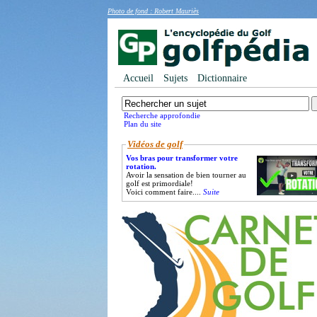
Photo de fond : Robert Mauriès
Accueil
Sujets
Dictionnaire
Recherche approfondie
Plan du site
Vidéos de golf
Vos bras pour transformer votre
rotation.
Avoir la sensation de bien tourner au
golf est primordiale!
Voici comment faire....
Suite