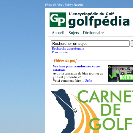
Photo de fond : Robert Mauriès
Accueil
Sujets
Dictionnaire
Recherche approfondie
Plan du site
Vidéos de golf
Vos bras pour transformer votre
rotation.
Avoir la sensation de bien tourner au
golf est primordiale!
Voici comment faire....
Suite