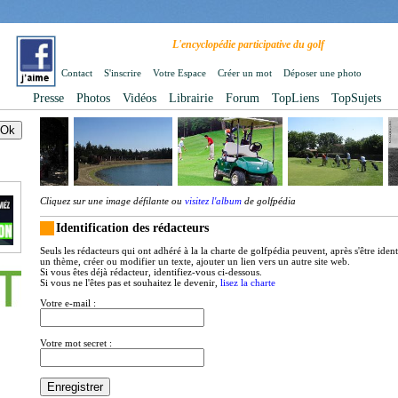
L'encyclopédie participative du golf
Contact
S'inscrire
Votre Espace
Créer un mot
Déposer une photo
Presse
Photos
Vidéos
Librairie
Forum
TopLiens
TopSujets
Cliquez sur une image défilante ou
visitez l'album
de golfpédia
Identification des rédacteurs
Seuls les rédacteurs qui ont adhéré à la la charte de golfpédia peuvent, après s'être iden
un thème, créer ou modifier un texte, ajouter un lien vers un autre site web.
Si vous êtes déjà rédacteur, identifiez-vous ci-dessous.
Si vous ne l'êtes pas et souhaitez le devenir,
lisez la charte
Votre e-mail :
Votre mot secret :