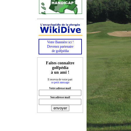
Votre Bannière ici !
Devenez partenaire
de golfpédia
Faîtes connaître
golfpédia
à un ami !
Il recevra de votre part
ce petit message
Votre adresse mail
Son adresse mail