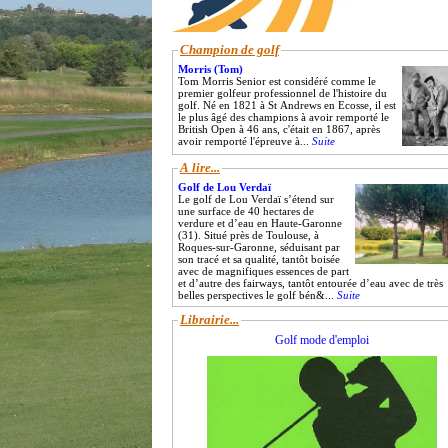
Champion de golf
Morris (Tom)
Tom Morris Senior est considéré comme le
premier golfeur professionnel de l'histoire du
golf. Né en 1821 à St Andrews en Ecosse, il est
le plus âgé des champions à avoir remporté le
British Open à 46 ans, c'était en 1867, après
avoir remporté l'épreuve à...
Suite
A lire...
Golf de Lou Verdaï
Le golf de Lou Verdaï s’étend sur
une surface de 40 hectares de
verdure et d’eau en Haute-Garonne
(31). Situé près de Toulouse, à
Roques-sur-Garonne, séduisant par
son tracé et sa qualité, tantôt boisée
avec de magnifiques essences de part
et d’autre des fairways, tantôt entourée d’eau avec de très
belles perspectives le golf bén&...
Suite
Librairie...
Golf mode d'emploi