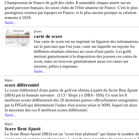
Championnat de France de golf des clubs. Il rassemble chaque année sur un
grand parcours français, les seize clubs de l'élite amateur de France. C'est le plus
prestigieux tournoi par équipes en France, et le plus ancien puisque sa création
remonte à 1926.
Suite...
Divers
carte de score
Une carte de score est un imprimé où figurent des informations
sur le parcours que l'on joue, carte sur laquelle on reporte les
différents résultats obtenus au cours d'une partie. Les golfs
mettent gratuitement à la disposition des joueurs ces cartes de
score, mais on trouvent généralement aussi ces cartes sur
internet, prêtes à imprimer.
Suite...
Règles
score différentiel
Le score différentiel d'une partie de golf est obtenu à partir du Score Brut Ajusté
(SBA) par la formule suivante : (113 / Slope ) x (SBA - SSS). Ce sont les 8
meilleurs scores différentiels des 20 dernières parties officiellement enregistrées
par la FFGolf qui déterminent l'index d'un joueur selon le WHS, lequel est alors
la moyenne des ces 8 meilleurs scores différentiel.
Suite...
Règles
Score Brut Ajusté
Le Score Brute Ajusté (SBA) est un "score brut plafonné" qui limite le nombre d
coups pris en compte sur chaque trou à : par du trou + nombre de coups reçus + 