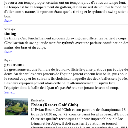
joueur a son tempo propre, certains ont un tempo rapide d'autres un tempo lent.
Le tempo est lié au tempérament du golfeur, et rien ne sert de vouloir le modifier
d'aller contre nature, l'important étant que le timing et le rythme du swing soient
bon.
Suite...
Technique
timing
Le timing c'est l'enchaînement au cours du swing des différentes partie du corps.
C'est l'action de swinguer de manière rythmée avec une parfaite coordination de
mains, des bras et du corps.
Suite...
Règles
greensome
Le greensome est une formule de jeu non-officielle qui se pratique par équipe de
deux. Au départ les deux joueurs de l'équipe jouent chacun leur balle, puis pour
le second coup et les suivants ils choisissent laquelle des deux balles sera jouée.
Les deux équipiers jouent alors cette balle alternativement jusqu'au trou,
l'équipier dont la balle de départ n'a pas été retenue jouant le second coup.
Suite...
Destinations
Evian (Resort Golf Club)
L' Evian Resort Golf Club et son parcours de championnat 18
trous de 6030 m, par 72, compte parmi les plus beaux d’Europe
Outre ses qualités techniques et la vue imprenable sur le lac
Léman et les Alpes, il doit aussi sa réputation au tournoi
féminin organisé chaque année à la mi-septembre depuis 1994,