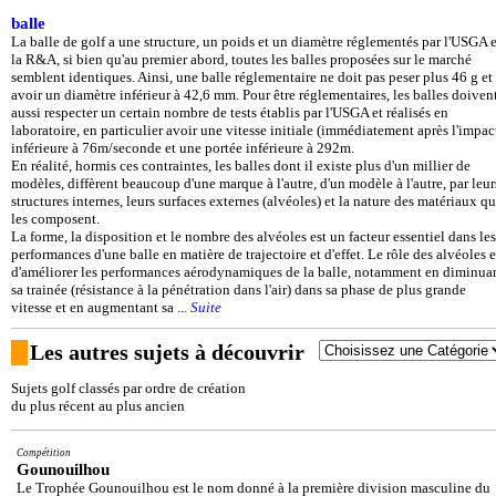
balle
La balle de golf a une structure, un poids et un diamètre réglementés par l'USGA e
la R&A, si bien qu'au premier abord, toutes les balles proposées sur le marché
semblent identiques. Ainsi, une balle réglementaire ne doit pas peser plus 46 g et
avoir un diamètre inférieur à 42,6 mm. Pour être réglementaires, les balles doiven
aussi respecter un certain nombre de tests établis par l'USGA et réalisés en
laboratoire, en particulier avoir une vitesse initiale (immédiatement après l'impac
inférieure à 76m/seconde et une portée inférieure à 292m.
En réalité, hormis ces contraintes, les balles dont il existe plus d'un millier de
modèles, diffèrent beaucoup d'une marque à l'autre, d'un modèle à l'autre, par leur
structures internes, leurs surfaces externes (alvéoles) et la nature des matériaux qu
les composent.
La forme, la disposition et le nombre des alvéoles est un facteur essentiel dans les
performances d'une balle en matière de trajectoire et d'effet. Le rôle des alvéoles e
d'améliorer les performances aérodynamiques de la balle, notamment en diminua
sa trainée (résistance à la pénétration dans l'air) dans sa phase de plus grande
vitesse et en augmentant sa ...
Suite
Les autres sujets à découvrir
Sujets golf classés par ordre de création
du plus récent au plus ancien
Compétition
Gounouilhou
Le Trophée Gounouilhou est le nom donné à la première division masculine du