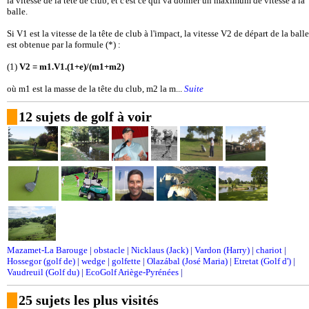
la vitesse de la tête de club, et c'est ce qui va donner un maximum de vitesse à la
balle.
Si V1 est la vitesse de la tête de club à l'impact, la vitesse V2 de départ de la balle
est obtenue par la formule (*) :
(1)
V2 = m1.V1.(1+e)/(m1+m2)
où m1 est la masse de la tête du club, m2 la m...
Suite
12 sujets de golf à voir
Mazamet-La Barouge
|
obstacle
|
Nicklaus (Jack)
|
Vardon (Harry)
|
chariot
|
Hossegor (golf de)
|
wedge
|
golfette
|
Olazábal (José Maria)
|
Etretat (Golf d')
|
Vaudreuil (Golf du)
|
EcoGolf Ariège-Pyrénées
|
25 sujets les plus visités