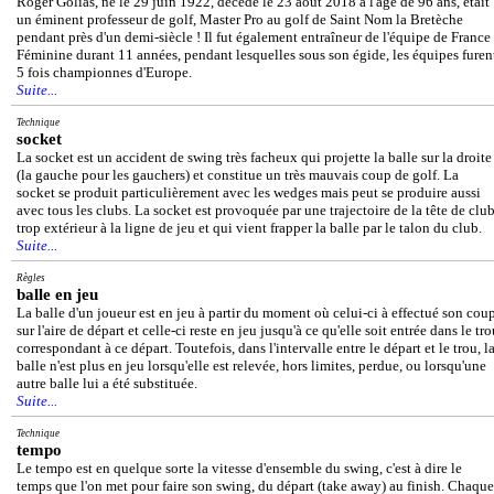
Roger Golias, né le 29 juin 1922, décédé le 23 août 2018 à l'âge de 96 ans, était
un éminent professeur de golf, Master Pro au golf de Saint Nom la Bretèche
pendant près d'un demi-siècle ! Il fut également entraîneur de l'équipe de France
Féminine durant 11 années, pendant lesquelles sous son égide, les équipes furen
5 fois championnes d'Europe.
Suite...
Technique
socket
La socket est un accident de swing très facheux qui projette la balle sur la droite
(la gauche pour les gauchers) et constitue un très mauvais coup de golf. La
socket se produit particulièrement avec les wedges mais peut se produire aussi
avec tous les clubs. La socket est provoquée par une trajectoire de la tête de clu
trop extérieur à la ligne de jeu et qui vient frapper la balle par le talon du club.
Suite...
Règles
balle en jeu
La balle d'un joueur est en jeu à partir du moment où celui-ci à effectué son cou
sur l'aire de départ et celle-ci reste en jeu jusqu'à ce qu'elle soit entrée dans le tr
correspondant à ce départ. Toutefois, dans l'intervalle entre le départ et le trou, l
balle n'est plus en jeu lorsqu'elle est relevée, hors limites, perdue, ou lorsqu'une
autre balle lui a été substituée.
Suite...
Technique
tempo
Le tempo est en quelque sorte la vitesse d'ensemble du swing, c'est à dire le
temps que l'on met pour faire son swing, du départ (take away) au finish. Chaque