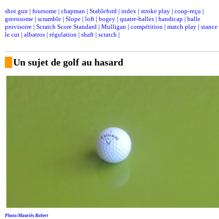
shot gun
|
foursome
|
chapman
|
Stableford
|
index
|
stroke play
|
coup-reçu
|
greensome
|
scramble
|
Slope
|
loft
|
bogey
|
quatre-balles
|
handicap
|
balle
provisoire
|
Scratch Score Standard
|
Mulligan
|
compétition
|
match play
|
stance
le cut
|
albatros
|
régulation
|
shaft
|
scratch
|
Un sujet de golf au hasard
Photo:Mauriès Robert