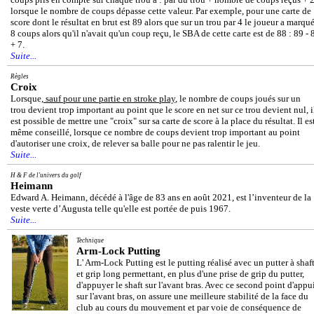
lorsque le nombre de coups dépasse cette valeur. Par exemple, pour une carte de
score dont le résultat en brut est 89 alors que sur un trou par 4 le joueur a marqu
8 coups alors qu'il n'avait qu'un coup reçu, le SBA de cette carte est de 88 : 89 - 
+ 7.
Suite...
Règles
Croix
Lorsque,
sauf pour une partie en stroke play
, le nombre de coups joués sur un
trou devient trop important au point que le score en net sur ce trou devient nul, i
est possible de mettre une "croix" sur sa carte de score à la place du résultat. Il es
même conseillé, lorsque ce nombre de coups devient trop important au point
d'autoriser une croix, de relever sa balle pour ne pas ralentir le jeu.
Suite...
H & F de l'univers du golf
Heimann
Edward A. Heimann, décédé à l'âge de 83 ans en août 2021, est l’inventeur de la
veste verte d’Augusta telle qu'elle est portée de puis 1967.
Suite...
Technique
Arm-Lock Putting
L' Arm-Lock Putting est le putting réalisé avec un putter à shaf
et grip long permettant, en plus d'une prise de grip du putter,
d'appuyer le shaft sur l'avant bras. Avec ce second point d'appu
sur l'avant bras, on assure une meilleure stabilité de la face du
club au cours du mouvement et par voie de conséquence de