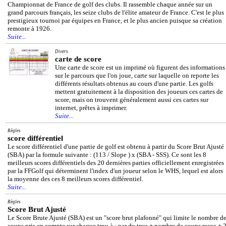
Championnat de France de golf des clubs. Il rassemble chaque année sur un
grand parcours français, les seize clubs de l'élite amateur de France. C'est le plus
prestigieux tournoi par équipes en France, et le plus ancien puisque sa création
remonte à 1926.
Suite...
Divers
carte de score
Une carte de score est un imprimé où figurent des informations
sur le parcours que l'on joue, carte sur laquelle on reporte les
différents résultats obtenus au cours d'une partie. Les golfs
mettent gratuitement à la disposition des joueurs ces cartes de
score, mais on trouvent généralement aussi ces cartes sur
internet, prêtes à imprimer.
Suite...
Règles
score différentiel
Le score différentiel d'une partie de golf est obtenu à partir du Score Brut Ajusté
(SBA) par la formule suivante : (113 / Slope ) x (SBA - SSS). Ce sont les 8
meilleurs scores différentiels des 20 dernières parties officiellement enregistrées
par la FFGolf qui déterminent l'index d'un joueur selon le WHS, lequel est alors
la moyenne des ces 8 meilleurs scores différentiel.
Suite...
Règles
Score Brut Ajusté
Le Score Brute Ajusté (SBA) est un "score brut plafonné" qui limite le nombre d
coups pris en compte sur chaque trou à : par du trou + nombre de coups reçus + 