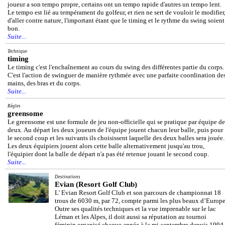
joueur a son tempo propre, certains ont un tempo rapide d'autres un tempo lent.
Le tempo est lié au tempérament du golfeur, et rien ne sert de vouloir le modifier
d'aller contre nature, l'important étant que le timing et le rythme du swing soient
bon.
Suite...
Technique
timing
Le timing c'est l'enchaînement au cours du swing des différentes partie du corps.
C'est l'action de swinguer de manière rythmée avec une parfaite coordination de
mains, des bras et du corps.
Suite...
Règles
greensome
Le greensome est une formule de jeu non-officielle qui se pratique par équipe de
deux. Au départ les deux joueurs de l'équipe jouent chacun leur balle, puis pour
le second coup et les suivants ils choisissent laquelle des deux balles sera jouée.
Les deux équipiers jouent alors cette balle alternativement jusqu'au trou,
l'équipier dont la balle de départ n'a pas été retenue jouant le second coup.
Suite...
Destinations
Evian (Resort Golf Club)
L' Evian Resort Golf Club et son parcours de championnat 18
trous de 6030 m, par 72, compte parmi les plus beaux d’Europe
Outre ses qualités techniques et la vue imprenable sur le lac
Léman et les Alpes, il doit aussi sa réputation au tournoi
féminin organisé chaque année à la mi-septembre depuis 1994,