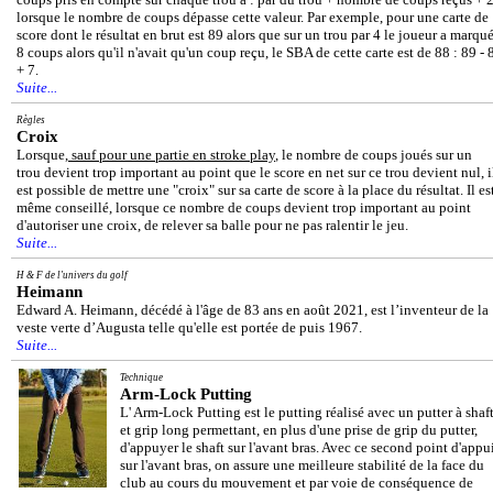
lorsque le nombre de coups dépasse cette valeur. Par exemple, pour une carte de
score dont le résultat en brut est 89 alors que sur un trou par 4 le joueur a marqu
8 coups alors qu'il n'avait qu'un coup reçu, le SBA de cette carte est de 88 : 89 - 
+ 7.
Suite...
Règles
Croix
Lorsque,
sauf pour une partie en stroke play
, le nombre de coups joués sur un
trou devient trop important au point que le score en net sur ce trou devient nul, i
est possible de mettre une "croix" sur sa carte de score à la place du résultat. Il es
même conseillé, lorsque ce nombre de coups devient trop important au point
d'autoriser une croix, de relever sa balle pour ne pas ralentir le jeu.
Suite...
H & F de l'univers du golf
Heimann
Edward A. Heimann, décédé à l'âge de 83 ans en août 2021, est l’inventeur de la
veste verte d’Augusta telle qu'elle est portée de puis 1967.
Suite...
Technique
Arm-Lock Putting
L' Arm-Lock Putting est le putting réalisé avec un putter à shaf
et grip long permettant, en plus d'une prise de grip du putter,
d'appuyer le shaft sur l'avant bras. Avec ce second point d'appu
sur l'avant bras, on assure une meilleure stabilité de la face du
club au cours du mouvement et par voie de conséquence de