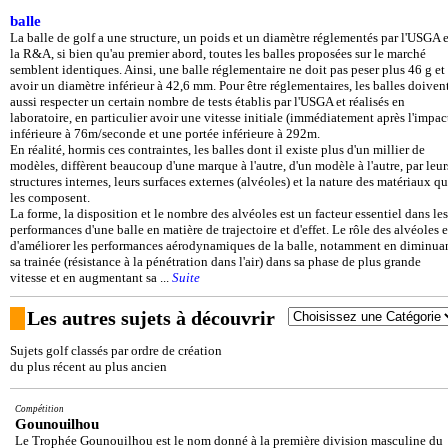
balle
La balle de golf a une structure, un poids et un diamètre réglementés par l'USGA e
la R&A, si bien qu'au premier abord, toutes les balles proposées sur le marché
semblent identiques. Ainsi, une balle réglementaire ne doit pas peser plus 46 g et
avoir un diamètre inférieur à 42,6 mm. Pour être réglementaires, les balles doiven
aussi respecter un certain nombre de tests établis par l'USGA et réalisés en
laboratoire, en particulier avoir une vitesse initiale (immédiatement après l'impac
inférieure à 76m/seconde et une portée inférieure à 292m.
En réalité, hormis ces contraintes, les balles dont il existe plus d'un millier de
modèles, diffèrent beaucoup d'une marque à l'autre, d'un modèle à l'autre, par leur
structures internes, leurs surfaces externes (alvéoles) et la nature des matériaux qu
les composent.
La forme, la disposition et le nombre des alvéoles est un facteur essentiel dans les
performances d'une balle en matière de trajectoire et d'effet. Le rôle des alvéoles e
d'améliorer les performances aérodynamiques de la balle, notamment en diminua
sa trainée (résistance à la pénétration dans l'air) dans sa phase de plus grande
vitesse et en augmentant sa ...
Suite
Les autres sujets à découvrir
Sujets golf classés par ordre de création
du plus récent au plus ancien
Compétition
Gounouilhou
Le Trophée Gounouilhou est le nom donné à la première division masculine du