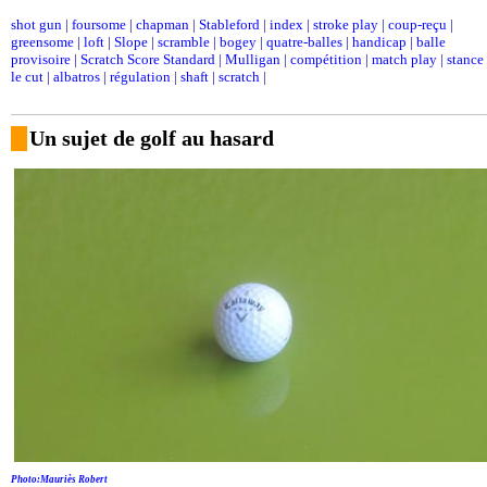
shot gun
|
foursome
|
chapman
|
Stableford
|
index
|
stroke play
|
coup-reçu
|
greensome
|
loft
|
Slope
|
scramble
|
bogey
|
quatre-balles
|
handicap
|
balle
provisoire
|
Scratch Score Standard
|
Mulligan
|
compétition
|
match play
|
stance
le cut
|
albatros
|
régulation
|
shaft
|
scratch
|
Un sujet de golf au hasard
Photo:Mauriès Robert