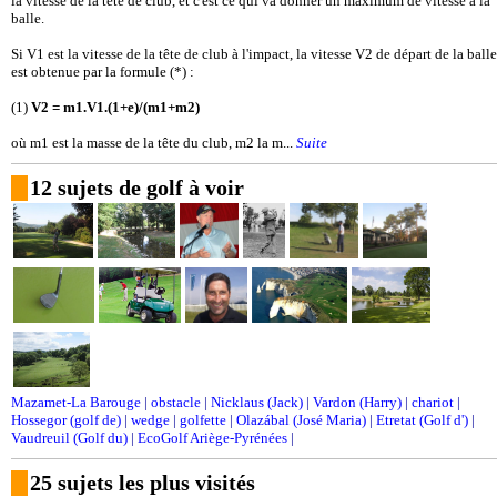
la vitesse de la tête de club, et c'est ce qui va donner un maximum de vitesse à la
balle.
Si V1 est la vitesse de la tête de club à l'impact, la vitesse V2 de départ de la balle
est obtenue par la formule (*) :
(1)
V2 = m1.V1.(1+e)/(m1+m2)
où m1 est la masse de la tête du club, m2 la m...
Suite
12 sujets de golf à voir
Mazamet-La Barouge
|
obstacle
|
Nicklaus (Jack)
|
Vardon (Harry)
|
chariot
|
Hossegor (golf de)
|
wedge
|
golfette
|
Olazábal (José Maria)
|
Etretat (Golf d')
|
Vaudreuil (Golf du)
|
EcoGolf Ariège-Pyrénées
|
25 sujets les plus visités