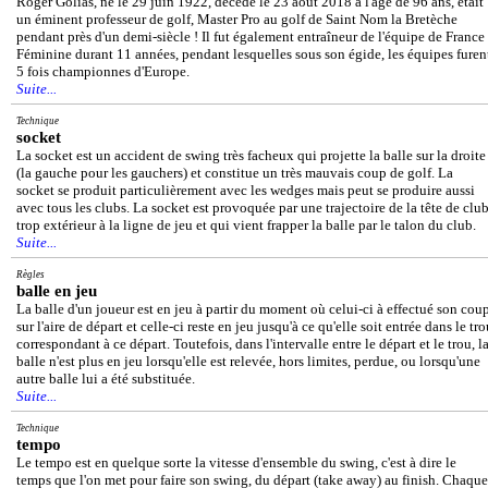
Roger Golias, né le 29 juin 1922, décédé le 23 août 2018 à l'âge de 96 ans, était
un éminent professeur de golf, Master Pro au golf de Saint Nom la Bretèche
pendant près d'un demi-siècle ! Il fut également entraîneur de l'équipe de France
Féminine durant 11 années, pendant lesquelles sous son égide, les équipes furen
5 fois championnes d'Europe.
Suite...
Technique
socket
La socket est un accident de swing très facheux qui projette la balle sur la droite
(la gauche pour les gauchers) et constitue un très mauvais coup de golf. La
socket se produit particulièrement avec les wedges mais peut se produire aussi
avec tous les clubs. La socket est provoquée par une trajectoire de la tête de clu
trop extérieur à la ligne de jeu et qui vient frapper la balle par le talon du club.
Suite...
Règles
balle en jeu
La balle d'un joueur est en jeu à partir du moment où celui-ci à effectué son cou
sur l'aire de départ et celle-ci reste en jeu jusqu'à ce qu'elle soit entrée dans le tr
correspondant à ce départ. Toutefois, dans l'intervalle entre le départ et le trou, l
balle n'est plus en jeu lorsqu'elle est relevée, hors limites, perdue, ou lorsqu'une
autre balle lui a été substituée.
Suite...
Technique
tempo
Le tempo est en quelque sorte la vitesse d'ensemble du swing, c'est à dire le
temps que l'on met pour faire son swing, du départ (take away) au finish. Chaque