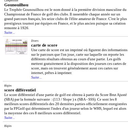
Compétition
Gounouilhou
Le Trophée Gounouilhou est le nom donné à la première division masculine du
Championnat de France de golf des clubs. Il rassemble chaque année sur un
grand parcours français, les seize clubs de l'élite amateur de France. C'est le plus
prestigieux tournoi par équipes en France, et le plus ancien puisque sa création
remonte à 1926.
Suite...
Divers
carte de score
Une carte de score est un imprimé où figurent des informations
sur le parcours que l'on joue, carte sur laquelle on reporte les
différents résultats obtenus au cours d'une partie. Les golfs
mettent gratuitement à la disposition des joueurs ces cartes de
score, mais on trouvent généralement aussi ces cartes sur
internet, prêtes à imprimer.
Suite...
Règles
score différentiel
Le score différentiel d'une partie de golf est obtenu à partir du Score Brut Ajusté
(SBA) par la formule suivante : (113 / Slope ) x (SBA - SSS). Ce sont les 8
meilleurs scores différentiels des 20 dernières parties officiellement enregistrées
par la FFGolf qui déterminent l'index d'un joueur selon le WHS, lequel est alors
la moyenne des ces 8 meilleurs scores différentiel.
Suite...
Règles