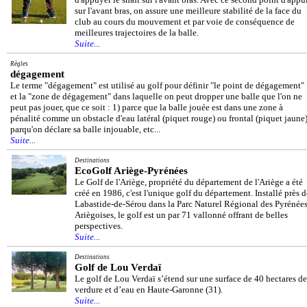
sur l'avant bras, on assure une meilleure stabilité de la face du
club au cours du mouvement et par voie de conséquence de
meilleures trajectoires de la balle.
Suite...
Règles
dégagement
Le terme "dégagement" est utilisé au golf pour définir "le point de dégagement"
et la "zone de dégagement" dans laquelle on peut dropper une balle que l'on ne
peut pas jouer, que ce soit : 1) parce que la balle jouée est dans une zone à
pénalité comme un obstacle d'eau latéral (piquet rouge) ou frontal (piquet jaune)
parqu'on déclare sa balle injouable, etc...
Suite...
Destinations
EcoGolf Ariège-Pyrénées
Le Golf de l'Ariège, propriété du département de l'Ariège a été
créé en 1986, c'est l'unique golf du département. Installé près d
Labastide-de-Sérou dans la Parc Naturel Régional des Pyrénée
Ariègoises, le golf est un par 71 vallonné offrant de belles
perspectives.
Suite...
Destinations
Golf de Lou Verdaï
Le golf de Lou Verdaï s’étend sur une surface de 40 hectares de
verdure et d’eau en Haute-Garonne (31).
Suite...