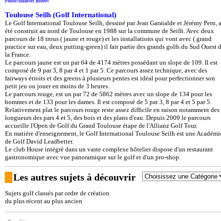
Photo:Mauriès Robert
Toulouse Seilh (Golf International)
Le Golf International Toulouse Seilh, dessiné par Jean Garaialde et Jérémy Pern, 
été construit au nord de Toulouse en 1988 sur la commune de Seilh. Avec deux
parcours de 18 trous ( jaune et rouge) et les installations qui vont avec ( grand
practice sur eau, deux putting-green) il fait partie des grands golfs du Sud Ouest 
la France.
Le parcours jaune est un par 64 de 4174 mètres possédant un slope de 109. Il est
composé de 9 par 3, 8 par 4 et 1 par 5. Ce parcours assez technique, avec des
fairways étroits et des greens à plusieurs pentes est idéal pour perfectionner son
petit jeu ou jouer en moins de 3 heures.
Le parcours rouge, est un par 72 de 5862 mètres avec un slope de 134 pour les
hommes et de 133 pour les dames. Il est composé de 5 par 3, 8 par 4 et 5 par 5.
Relativement plat le parcours rouge reste assez difficile en raison notamment des
longueurs des pars 4 et 5, des bois et des plans d'eau. Depuis 2009 le parcours
accueille l'Open de Golf du Grand Toulouse étape de l'Allianz Golf Tour.
En matière d'enseignement, le Golf International Toulouse Seilh est une Académi
de Golf David Leadbetter.
Le club House intégré dans un vaste complexe hôtelier dispose d'un restaurant
gastronomique avec vue panoramique sur le golf et d'un pro-shop.
Les autres sujets à découvrir
Sujets golf classés par ordre de création
du plus récent au plus ancien