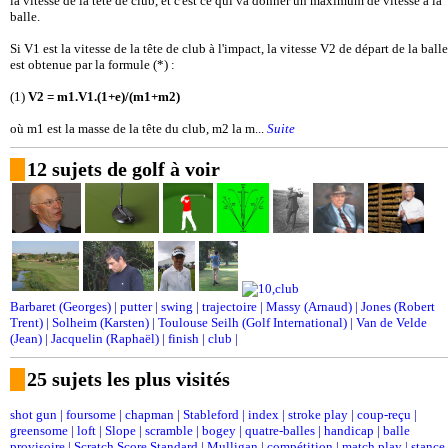
la vitesse de la tête de club, et c'est ce qui va donner un maximum de vitesse à la
balle.
Si V1 est la vitesse de la tête de club à l'impact, la vitesse V2 de départ de la balle
est obtenue par la formule (*) :
(1)
V2 = m1.V1.(1+e)/(m1+m2)
où m1 est la masse de la tête du club, m2 la m...
Suite
12 sujets de golf à voir
Barbaret (Georges)
|
putter
|
swing
|
trajectoire
|
Massy (Arnaud)
|
Jones (Robert
Trent)
|
Solheim (Karsten)
|
Toulouse Seilh (Golf International)
|
Van de Velde
(Jean)
|
Jacquelin (Raphaël)
|
finish
|
club
|
25 sujets les plus visités
shot gun
|
foursome
|
chapman
|
Stableford
|
index
|
stroke play
|
coup-reçu
|
greensome
|
loft
|
Slope
|
scramble
|
bogey
|
quatre-balles
|
handicap
|
balle
provisoire
|
Scratch Score Standard
|
Mulligan
|
compétition
|
match play
|
stance