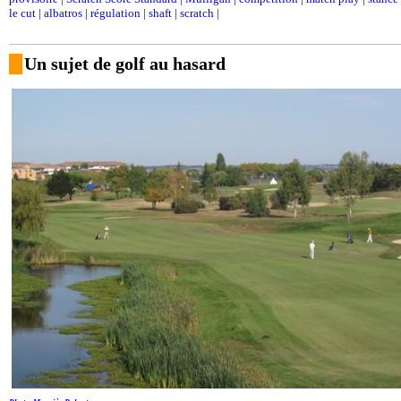
le cut
|
albatros
|
régulation
|
shaft
|
scratch
|
Un sujet de golf au hasard