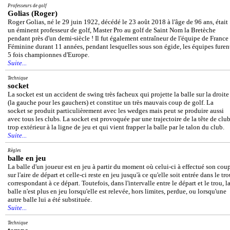
Professeurs de golf
Golias (Roger)
Roger Golias, né le 29 juin 1922, décédé le 23 août 2018 à l'âge de 96 ans, était
un éminent professeur de golf, Master Pro au golf de Saint Nom la Bretèche
pendant près d'un demi-siècle ! Il fut également entraîneur de l'équipe de France
Féminine durant 11 années, pendant lesquelles sous son égide, les équipes furen
5 fois championnes d'Europe.
Suite...
Technique
socket
La socket est un accident de swing très facheux qui projette la balle sur la droite
(la gauche pour les gauchers) et constitue un très mauvais coup de golf. La
socket se produit particulièrement avec les wedges mais peut se produire aussi
avec tous les clubs. La socket est provoquée par une trajectoire de la tête de clu
trop extérieur à la ligne de jeu et qui vient frapper la balle par le talon du club.
Suite...
Règles
balle en jeu
La balle d'un joueur est en jeu à partir du moment où celui-ci à effectué son cou
sur l'aire de départ et celle-ci reste en jeu jusqu'à ce qu'elle soit entrée dans le tr
correspondant à ce départ. Toutefois, dans l'intervalle entre le départ et le trou, l
balle n'est plus en jeu lorsqu'elle est relevée, hors limites, perdue, ou lorsqu'une
autre balle lui a été substituée.
Suite...
Technique