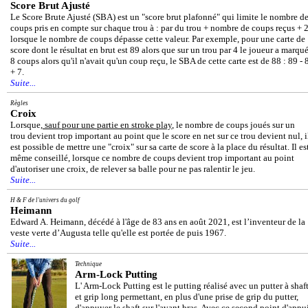
Score Brut Ajusté
Le Score Brute Ajusté (SBA) est un "score brut plafonné" qui limite le nombre d
coups pris en compte sur chaque trou à : par du trou + nombre de coups reçus + 
lorsque le nombre de coups dépasse cette valeur. Par exemple, pour une carte de
score dont le résultat en brut est 89 alors que sur un trou par 4 le joueur a marqu
8 coups alors qu'il n'avait qu'un coup reçu, le SBA de cette carte est de 88 : 89 - 
+ 7.
Suite...
Règles
Croix
Lorsque,
sauf pour une partie en stroke play
, le nombre de coups joués sur un
trou devient trop important au point que le score en net sur ce trou devient nul, i
est possible de mettre une "croix" sur sa carte de score à la place du résultat. Il es
même conseillé, lorsque ce nombre de coups devient trop important au point
d'autoriser une croix, de relever sa balle pour ne pas ralentir le jeu.
Suite...
H & F de l'univers du golf
Heimann
Edward A. Heimann, décédé à l'âge de 83 ans en août 2021, est l’inventeur de la
veste verte d’Augusta telle qu'elle est portée de puis 1967.
Suite...
Technique
Arm-Lock Putting
L' Arm-Lock Putting est le putting réalisé avec un putter à shaf
et grip long permettant, en plus d'une prise de grip du putter,
d'appuyer le shaft sur l'avant bras. Avec ce second point d'appu