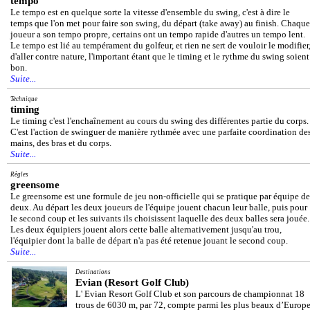
tempo
Le tempo est en quelque sorte la vitesse d'ensemble du swing, c'est à dire le
temps que l'on met pour faire son swing, du départ (take away) au finish. Chaque
joueur a son tempo propre, certains ont un tempo rapide d'autres un tempo lent.
Le tempo est lié au tempérament du golfeur, et rien ne sert de vouloir le modifier
d'aller contre nature, l'important étant que le timing et le rythme du swing soient
bon.
Suite...
Technique
timing
Le timing c'est l'enchaînement au cours du swing des différentes partie du corps.
C'est l'action de swinguer de manière rythmée avec une parfaite coordination de
mains, des bras et du corps.
Suite...
Règles
greensome
Le greensome est une formule de jeu non-officielle qui se pratique par équipe de
deux. Au départ les deux joueurs de l'équipe jouent chacun leur balle, puis pour
le second coup et les suivants ils choisissent laquelle des deux balles sera jouée.
Les deux équipiers jouent alors cette balle alternativement jusqu'au trou,
l'équipier dont la balle de départ n'a pas été retenue jouant le second coup.
Suite...
Destinations
Evian (Resort Golf Club)
L' Evian Resort Golf Club et son parcours de championnat 18
trous de 6030 m, par 72, compte parmi les plus beaux d’Europe