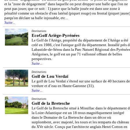
et la "zone de dégagement" dans laquelle on peut dropper une balle que l'on ne
peut pas jouer, que ce soit : 1) parce que la balle jouée est dans une zone à
pénalité comme un obstacle d'eau latéral (piquet rouge) ou frontal (piquet jaune)
parqu'on déclare sa balle injouable, etc...
Suite...
Destinations
EcoGolf Ariège-Pyrénées
Le Golf de l'Ariège, propriété du département de l'Ariège a été
créé en 1986, c'est l'unique golf du département. Installé près d
Labastide-de-Sérou dans la Parc Naturel Régional des Pyrénée
Ariègoises, le golf est un par 71 vallonné offrant de belles
perspectives.
Suite...
Destinations
Golf de Lou Verdaï
Le golf de Lou Verdaï s’étend sur une surface de 40 hectares de
verdure et d’eau en Haute-Garonne (31).
Suite...
Destinations
Golf de la Bretesche
Le Golf de la Bretesche situé à Missillac dans le département d
la Loire-Atlantique est un 18 trous magnifiquement intégré
dans le Domaine de La Bretesche dans un décor où
surplombent, avec majesté, les tours et les remparts du château
du XVe siècle. Conçu par l'architecte anglais Henri Cotton en