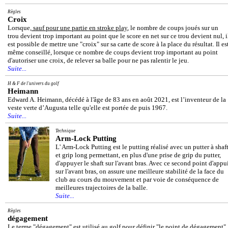
Règles
Croix
Lorsque,
sauf pour une partie en stroke play
, le nombre de coups joués sur un
trou devient trop important au point que le score en net sur ce trou devient nul, i
est possible de mettre une "croix" sur sa carte de score à la place du résultat. Il es
même conseillé, lorsque ce nombre de coups devient trop important au point
d'autoriser une croix, de relever sa balle pour ne pas ralentir le jeu.
Suite...
H & F de l'univers du golf
Heimann
Edward A. Heimann, décédé à l'âge de 83 ans en août 2021, est l’inventeur de la
veste verte d’Augusta telle qu'elle est portée de puis 1967.
Suite...
Technique
Arm-Lock Putting
L' Arm-Lock Putting est le putting réalisé avec un putter à shaf
et grip long permettant, en plus d'une prise de grip du putter,
d'appuyer le shaft sur l'avant bras. Avec ce second point d'appu
sur l'avant bras, on assure une meilleure stabilité de la face du
club au cours du mouvement et par voie de conséquence de
meilleures trajectoires de la balle.
Suite...
Règles
dégagement
Le terme "dégagement" est utilisé au golf pour définir "le point de dégagement"