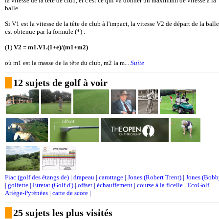
la vitesse de la tête de club, et c'est ce qui va donner un maximum de vitesse à la
balle.
Si V1 est la vitesse de la tête de club à l'impact, la vitesse V2 de départ de la balle
est obtenue par la formule (*) :
(1)
V2 = m1.V1.(1+e)/(m1+m2)
où m1 est la masse de la tête du club, m2 la m...
Suite
12 sujets de golf à voir
Fiac (golf des étangs de)
|
drapeau
|
carottage
|
Jones (Robert Trent)
|
Jones (Bobb
|
golfette
|
Etretat (Golf d')
|
offset
|
échauffement
|
course à la ficelle
|
EcoGolf
Ariège-Pyrénées
|
carte de score
|
25 sujets les plus visités