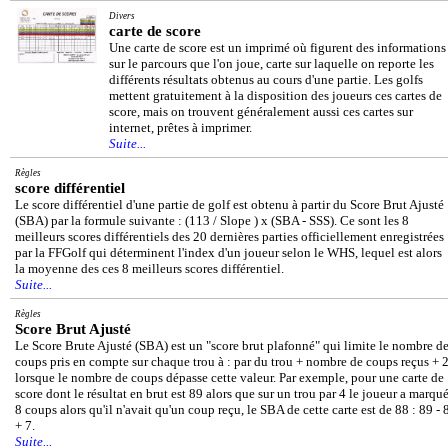
Divers
carte de score
Une carte de score est un imprimé où figurent des informations
sur le parcours que l'on joue, carte sur laquelle on reporte les
différents résultats obtenus au cours d'une partie. Les golfs
mettent gratuitement à la disposition des joueurs ces cartes de
score, mais on trouvent généralement aussi ces cartes sur
internet, prêtes à imprimer.
Suite...
Règles
score différentiel
Le score différentiel d'une partie de golf est obtenu à partir du Score Brut Ajusté
(SBA) par la formule suivante : (113 / Slope ) x (SBA - SSS). Ce sont les 8
meilleurs scores différentiels des 20 dernières parties officiellement enregistrées
par la FFGolf qui déterminent l'index d'un joueur selon le WHS, lequel est alors
la moyenne des ces 8 meilleurs scores différentiel.
Suite...
Règles
Score Brut Ajusté
Le Score Brute Ajusté (SBA) est un "score brut plafonné" qui limite le nombre d
coups pris en compte sur chaque trou à : par du trou + nombre de coups reçus + 
lorsque le nombre de coups dépasse cette valeur. Par exemple, pour une carte de
score dont le résultat en brut est 89 alors que sur un trou par 4 le joueur a marqu
8 coups alors qu'il n'avait qu'un coup reçu, le SBA de cette carte est de 88 : 89 - 
+ 7.
Suite...