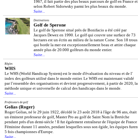
1967, il fait partie des plus beaux parcours de golf en France et
selon Robert Sidorwsky parmi les plus beaux du monde.
Suite...
Destinations
Golf de Sperone
Le golf de Sperone situé près de Bonifacio a été créé par
Jacques Dewez en 1990. Le golf qui couvre une surface de 73
hectares est un écrin au milieu de la nature Corse. Son 18 trous
qui borde la mer est exceptionnellement beau et attire chaque
année plus de 20.000 golfeurs du monde entier.
Suite...
Règles
WHS
Le WHS (World Handicap System) est le mode d'évaluation du niveau et de l'
index des golfeurs utilisé dans le monde entier. Le WHS est maintenant validé
par l’ensemble des organisations et devient progressivement, à partir de 2020, la
méthode unique et universelle de calcul des handicaps dans le monde.
Suite...
Professeurs de golf
Golias (Roger)
Roger Golias, né le 29 juin 1922, décédé le 23 août 2018 à l'âge de 96 ans, était
un éminent professeur de golf, Master Pro au golf de Saint Nom la Bretèche
pendant près d'un demi-siècle ! Il fut également entraîneur de l'équipe de France
Féminine durant 11 années, pendant lesquelles sous son égide, les équipes furen
5 fois championnes d'Europe.
Suite...