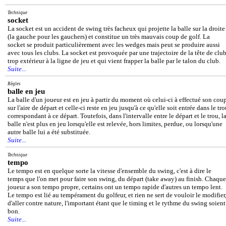
Technique
socket
La socket est un accident de swing très facheux qui projette la balle sur la droite
(la gauche pour les gauchers) et constitue un très mauvais coup de golf. La
socket se produit particulièrement avec les wedges mais peut se produire aussi
avec tous les clubs. La socket est provoquée par une trajectoire de la tête de clu
trop extérieur à la ligne de jeu et qui vient frapper la balle par le talon du club.
Suite...
Règles
balle en jeu
La balle d'un joueur est en jeu à partir du moment où celui-ci à effectué son cou
sur l'aire de départ et celle-ci reste en jeu jusqu'à ce qu'elle soit entrée dans le tr
correspondant à ce départ. Toutefois, dans l'intervalle entre le départ et le trou, l
balle n'est plus en jeu lorsqu'elle est relevée, hors limites, perdue, ou lorsqu'une
autre balle lui a été substituée.
Suite...
Technique
tempo
Le tempo est en quelque sorte la vitesse d'ensemble du swing, c'est à dire le
temps que l'on met pour faire son swing, du départ (take away) au finish. Chaque
joueur a son tempo propre, certains ont un tempo rapide d'autres un tempo lent.
Le tempo est lié au tempérament du golfeur, et rien ne sert de vouloir le modifier
d'aller contre nature, l'important étant que le timing et le rythme du swing soient
bon.
Suite...