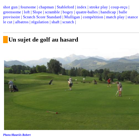
shot gun
|
foursome
|
chapman
|
Stableford
|
index
|
stroke play
|
coup-reçu
|
greensome
|
loft
|
Slope
|
scramble
|
bogey
|
quatre-balles
|
handicap
|
balle
provisoire
|
Scratch Score Standard
|
Mulligan
|
compétition
|
match play
|
stance
le cut
|
albatros
|
régulation
|
shaft
|
scratch
|
Un sujet de golf au hasard
Photo:Mauriès Robert