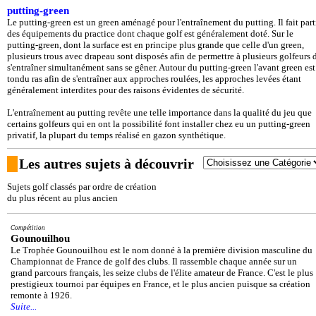
putting-green
Le putting-green est un green aménagé pour l'entraînement du putting. Il fait part
des équipements du practice dont chaque golf est généralement doté. Sur le
putting-green, dont la surface est en principe plus grande que celle d'un green,
plusieurs trous avec drapeau sont disposés afin de permettre à plusieurs golfeurs 
s'entraîner simultanément sans se gêner. Autour du putting-green l'avant green est
tondu ras afin de s'entraîner aux approches roulées, les approches levées étant
généralement interdites pour des raisons évidentes de sécurité.
L'entraînement au putting revête une telle importance dans la qualité du jeu que
certains golfeurs qui en ont la possibilité font installer chez eu un putting-green
privatif, la plupart du temps réalisé en gazon synthétique.
Les autres sujets à découvrir
Sujets golf classés par ordre de création
du plus récent au plus ancien
Compétition
Gounouilhou
Le Trophée Gounouilhou est le nom donné à la première division masculine du
Championnat de France de golf des clubs. Il rassemble chaque année sur un
grand parcours français, les seize clubs de l'élite amateur de France. C'est le plus
prestigieux tournoi par équipes en France, et le plus ancien puisque sa création
remonte à 1926.
Suite...