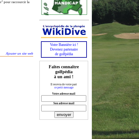
r" pour raccourcir la
Votre Bannière ici !
Devenez partenaire
Ajouter un site web
de golfpédia
Faîtes connaître
golfpédia
à un ami !
Il recevra de votre part
ce petit message
Votre adresse mail
Son adresse mail