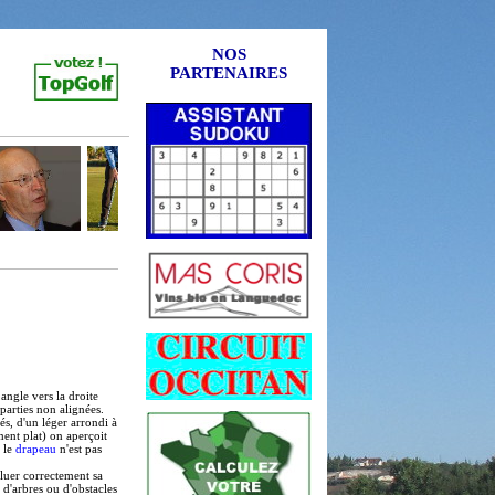
NOS
PARTENAIRES
angle vers la droite
arties non alignées.
s, d'un léger arrondi à
ement plat) on aperçoit
 le
drapeau
n'est pas
aluer correctement sa
 d'arbres ou d'obstacles