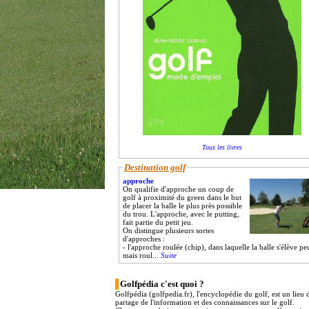
Tous les livres
Destination golf
approche
On qualifie d'approche un coup de
golf à proximité du green dans le but
de placer la balle le plus près possible
du trou. L'approche, avec le putting,
fait partie du petit jeu.
On distingue plusieurs sortes
d'approches :
- l'approche roulée (chip), dans laquelle la balle s'élève pe
mais roul...
Suite
Golfpédia c'est quoi ?
Golfpédia (golfpedia.fr), l'encyclopédie du golf, est un lieu 
partage de l'information et des connaissances sur le golf.