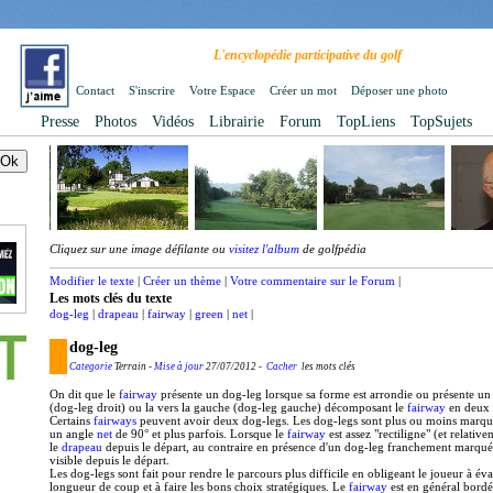
L'encyclopédie participative du golf
Contact
S'inscrire
Votre Espace
Créer un mot
Déposer une photo
Presse
Photos
Vidéos
Librairie
Forum
TopLiens
TopSujets
Cliquez sur une image défilante ou
visitez l'album
de golfpédia
Modifier le texte
|
Créer un thème
|
Votre commentaire sur le Forum
|
Les mots clés du texte
dog-leg
|
drapeau
|
fairway
|
green
|
net
|
dog-leg
Categorie
Terrain -
Mise à jour
27/07/2012 -
Cacher
les mots clés
On dit que le
fairway
présente un dog-leg lorsque sa forme est arrondie ou présente un 
(dog-leg droit) ou la vers la gauche (dog-leg gauche) décomposant le
fairway
en deux p
Certains
fairways
peuvent avoir deux dog-legs. Les dog-legs sont plus ou moins marqué
un angle
net
de 90° et plus parfois. Lorsque le
fairway
est assez "rectiligne" (et relativ
le
drapeau
depuis le départ, au contraire en présence d'un dog-leg franchement marqué
visible depuis le départ.
Les dog-legs sont fait pour rendre le parcours plus difficile en obligeant le joueur à év
longueur de coup et à faire les bons choix stratégiques. Le
fairway
est en général bordé