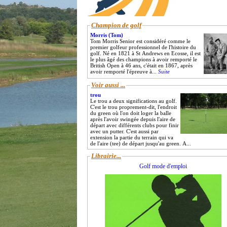
Champion de golf
Morris (Tom)
Tom Morris Senior est considéré comme le
premier golfeur professionnel de l'histoire du
golf. Né en 1821 à St Andrews en Ecosse, il est
le plus âgé des champions à avoir remporté le
British Open à 46 ans, c'était en 1867, après
avoir remporté l'épreuve à...
Suite
Voir aussi ...
trou
Le trou a deux significations au golf.
C'est le trou proprement-dit, l'endroit
du green où l'on doit loger la balle
après l'avoir swingée depuis l'aire de
départ avec différents clubs pour finir
avec un putter. C'est aussi par
extension la partie du terrain qui va
de l'aire (tee) de départ jusqu'au green. A...
Librairie...
Golf mode d'emploi