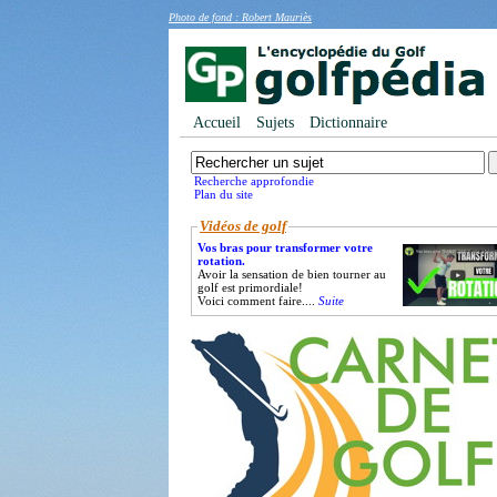
Photo de fond : Robert Mauriès
Accueil
Sujets
Dictionnaire
Recherche approfondie
Plan du site
Vidéos de golf
Vos bras pour transformer votre
rotation.
Avoir la sensation de bien tourner au
golf est primordiale!
Voici comment faire....
Suite