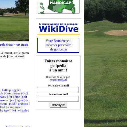
Votre Bannière ici !
Devenez partenaire
riès Robert - Voir album
de golfpédia
la jouant, sur le green
ur de jouer et aussi
Faîtes connaître
golfpédia
à un ami !
Il recevra de votre part
ce petit message
Votre adresse mail
|
balle pluggée
|
lub
|
Compiègne (Golf
Son adresse mail
irway
|
fer
|
Fiac (golf
ensome
|
jeu
|
ligne (de
uction
|
pitch
|
practice
|
dard
|
stimpmeter
|
hy (golf de)
|
virgule
|