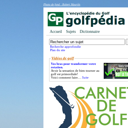
Photo de fond : Robert Mauriès
Accueil
Sujets
Dictionnaire
Recherche approfondie
Plan du site
Vidéos de golf
Vos bras pour transformer votre
rotation.
Avoir la sensation de bien tourner au
golf est primordiale!
Voici comment faire....
Suite