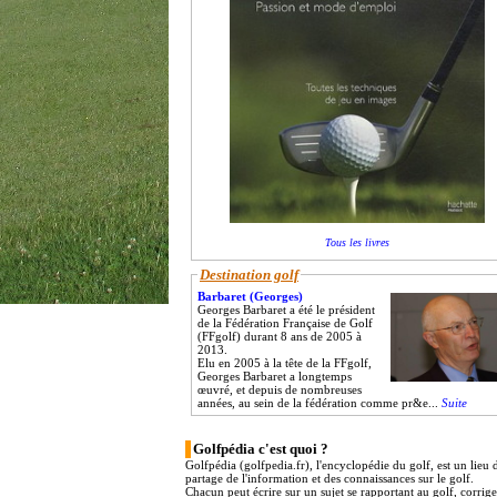
Tous les livres
Destination golf
Barbaret (Georges)
Georges Barbaret a été le président
de la Fédération Française de Golf
(FFgolf) durant 8 ans de 2005 à
2013.
Elu en 2005 à la tête de la FFgolf,
Georges Barbaret a longtemps
œuvré, et depuis de nombreuses
années, au sein de la fédération comme pr&e...
Suite
Golfpédia c'est quoi ?
Golfpédia (golfpedia.fr), l'encyclopédie du golf, est un lieu 
partage de l'information et des connaissances sur le golf.
Chacun peut écrire sur un sujet se rapportant au golf, corrig