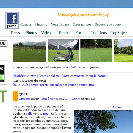
L'encyclopédie participative du golf
Contact
S'inscrire
Votre Espace
Créer un mot
Déposer une photo
Presse
Photos
Vidéos
Librairie
Forum
TopLiens
TopSujets
Cliquez sur une image défilante ou
visitez l'album
de golfpédia
Modifier le texte
|
Créer un thème
|
Votre commentaire sur le Forum
|
Les mots clés du texte
balle
|
club
|
divot
|
green
|
greenkeeper
|
pitch
|
putter
|
trou
|
green
Categorie
Terrain -
Mise à jour
05/08/2011 -
Cacher
les mots clés
Le green est la partie du parcours où
Agrandir
l'herbe est tondue très raz afin de faire
rouler la
balle
vers le
trou.
Sa forme est
globalement circulaire, oval ou en haricot
et sa surface est plus ou moins vallonée.
Les greens sont toujours entourés d'une
zone un peu moins tondue appelée l'avant-
green.