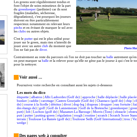
Les greens sont régulièrement tondus et
font l'objet de soins minutieux de la part
du
greenkeeper
(jardinier) car ils sont
fragiles (maladies, sécheresse,
dégradations), c'est pourquoi les joueurs
doivent en être particulièrement
respecteux notamment en relevant leurs
pitchs
et en évitant de marquer le sol avec
les
clubs
ou autres objets.
C'est le
putter
qui est le plus utilisé pour
jouer sur le green, mais rien n'interdit de
jouer avec un autre
club
du moment que
Photo:Mau
l'on ne fait pas de
divot.
Contrairement au reste du parcours où l'on ne doit pas toucher sa
balle
autrement qu'en 
on peut marquer sa
balle
et la relever pour qu'elle ne gène pas le joueur à qui c'est le to
pour la nettoyer.
Voir aussi ...
Poursuivez votre recherche en consultant aussi les sujets ci-desssous
Les mots du dico
étiquette
|
albatros
|
Albi Lasbordes (Golf de)
|
approche
|
balle déplacée
|
balle placée
bunker
|
caddie
|
carottage
|
Castres Gourjade (Golf de)
|
Chantaco (golf de)
|
chip
|
c
de)
|
course à la ficelle
|
détritus
|
divot
|
dog-leg
|
drapeau
|
dropper
|
eau fortuite
|
fa
des étangs de)
|
golf
|
Golf de Lannemezan
|
Golf de la Bretesche
|
greenkeeper
|
gre
putt)
|
lob
|
Luchon (golf de)
|
Mazamet-La Barouge
|
Morris (Tom)
|
obstacle
|
obstr
putt
|
putter
|
putting-green
|
régulation
|
rough
|
routine
|
scratch
|
Scratch Score Stan
terrain
|
Toulouse La Ramée (golf de)
|
Toulouse Seilh (Golf International)
|
trou
|
Vic
wedge
|
Des pages web à consulter