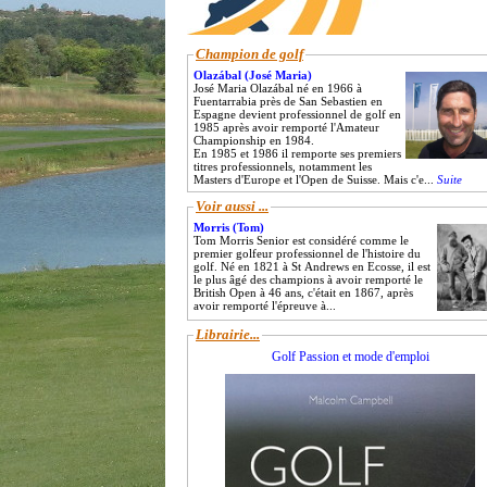
Champion de golf
Olazábal (José Maria)
José Maria Olazábal né en 1966 à
Fuentarrabia près de San Sebastien en
Espagne devient professionnel de golf en
1985 après avoir remporté l'Amateur
Championship en 1984.
En 1985 et 1986 il remporte ses premiers
titres professionnels, notamment les
Masters d'Europe et l'Open de Suisse. Mais c'e...
Suite
Voir aussi ...
Morris (Tom)
Tom Morris Senior est considéré comme le
premier golfeur professionnel de l'histoire du
golf. Né en 1821 à St Andrews en Ecosse, il est
le plus âgé des champions à avoir remporté le
British Open à 46 ans, c'était en 1867, après
avoir remporté l'épreuve à...
Librairie...
Golf Passion et mode d'emploi