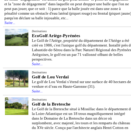
et la "zone de dégagement" dans laquelle on peut dropper une balle que l'on ne
peut pas jouer, que ce soit : 1) parce que la balle jouée est dans une zone à
pénalité comme un obstacle d'eau latéral (piquet rouge) ou frontal (piquet jaune)
parqu'on déclare sa balle injouable, etc...
Suite...
Destinations
EcoGolf Ariège-Pyrénées
Le Golf de l'Ariège, propriété du département de l'Ariège a été
créé en 1986, c'est l'unique golf du département. Installé près d
Labastide-de-Sérou dans la Parc Naturel Régional des Pyrénée
Ariègoises, le golf est un par 71 vallonné offrant de belles
perspectives.
Suite...
Destinations
Golf de Lou Verdaï
Le golf de Lou Verdaï s’étend sur une surface de 40 hectares de
verdure et d’eau en Haute-Garonne (31).
Suite...
Destinations
Golf de la Bretesche
Le Golf de la Bretesche situé à Missillac dans le département d
la Loire-Atlantique est un 18 trous magnifiquement intégré
dans le Domaine de La Bretesche dans un décor où
surplombent, avec majesté, les tours et les remparts du château
du XVe siècle. Conçu par l'architecte anglais Henri Cotton en