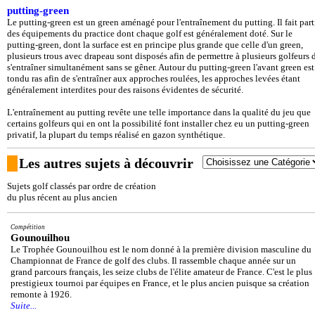
putting-green
Le putting-green est un green aménagé pour l'entraînement du putting. Il fait part
des équipements du practice dont chaque golf est généralement doté. Sur le
putting-green, dont la surface est en principe plus grande que celle d'un green,
plusieurs trous avec drapeau sont disposés afin de permettre à plusieurs golfeurs 
s'entraîner simultanément sans se gêner. Autour du putting-green l'avant green est
tondu ras afin de s'entraîner aux approches roulées, les approches levées étant
généralement interdites pour des raisons évidentes de sécurité.
L'entraînement au putting revête une telle importance dans la qualité du jeu que
certains golfeurs qui en ont la possibilité font installer chez eu un putting-green
privatif, la plupart du temps réalisé en gazon synthétique.
Les autres sujets à découvrir
Sujets golf classés par ordre de création
du plus récent au plus ancien
Compétition
Gounouilhou
Le Trophée Gounouilhou est le nom donné à la première division masculine du
Championnat de France de golf des clubs. Il rassemble chaque année sur un
grand parcours français, les seize clubs de l'élite amateur de France. C'est le plus
prestigieux tournoi par équipes en France, et le plus ancien puisque sa création
remonte à 1926.
Suite...