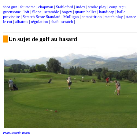
shot gun
|
foursome
|
chapman
|
Stableford
|
index
|
stroke play
|
coup-reçu
|
greensome
|
loft
|
Slope
|
scramble
|
bogey
|
quatre-balles
|
handicap
|
balle
provisoire
|
Scratch Score Standard
|
Mulligan
|
compétition
|
match play
|
stance
le cut
|
albatros
|
régulation
|
shaft
|
scratch
|
Un sujet de golf au hasard
Photo:Mauriès Robert