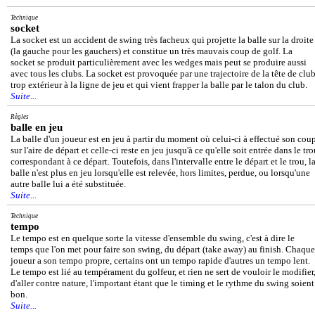
Technique
socket
La socket est un accident de swing très facheux qui projette la balle sur la droite
(la gauche pour les gauchers) et constitue un très mauvais coup de golf. La
socket se produit particulièrement avec les wedges mais peut se produire aussi
avec tous les clubs. La socket est provoquée par une trajectoire de la tête de clu
trop extérieur à la ligne de jeu et qui vient frapper la balle par le talon du club.
Suite...
Règles
balle en jeu
La balle d'un joueur est en jeu à partir du moment où celui-ci à effectué son cou
sur l'aire de départ et celle-ci reste en jeu jusqu'à ce qu'elle soit entrée dans le tr
correspondant à ce départ. Toutefois, dans l'intervalle entre le départ et le trou, l
balle n'est plus en jeu lorsqu'elle est relevée, hors limites, perdue, ou lorsqu'une
autre balle lui a été substituée.
Suite...
Technique
tempo
Le tempo est en quelque sorte la vitesse d'ensemble du swing, c'est à dire le
temps que l'on met pour faire son swing, du départ (take away) au finish. Chaque
joueur a son tempo propre, certains ont un tempo rapide d'autres un tempo lent.
Le tempo est lié au tempérament du golfeur, et rien ne sert de vouloir le modifier
d'aller contre nature, l'important étant que le timing et le rythme du swing soient
bon.
Suite...