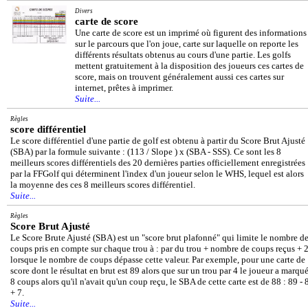
Divers
carte de score
Une carte de score est un imprimé où figurent des informations
sur le parcours que l'on joue, carte sur laquelle on reporte les
différents résultats obtenus au cours d'une partie. Les golfs
mettent gratuitement à la disposition des joueurs ces cartes de
score, mais on trouvent généralement aussi ces cartes sur
internet, prêtes à imprimer.
Suite...
Règles
score différentiel
Le score différentiel d'une partie de golf est obtenu à partir du Score Brut Ajusté
(SBA) par la formule suivante : (113 / Slope ) x (SBA - SSS). Ce sont les 8
meilleurs scores différentiels des 20 dernières parties officiellement enregistrées
par la FFGolf qui déterminent l'index d'un joueur selon le WHS, lequel est alors
la moyenne des ces 8 meilleurs scores différentiel.
Suite...
Règles
Score Brut Ajusté
Le Score Brute Ajusté (SBA) est un "score brut plafonné" qui limite le nombre d
coups pris en compte sur chaque trou à : par du trou + nombre de coups reçus + 
lorsque le nombre de coups dépasse cette valeur. Par exemple, pour une carte de
score dont le résultat en brut est 89 alors que sur un trou par 4 le joueur a marqu
8 coups alors qu'il n'avait qu'un coup reçu, le SBA de cette carte est de 88 : 89 - 
+ 7.
Suite...