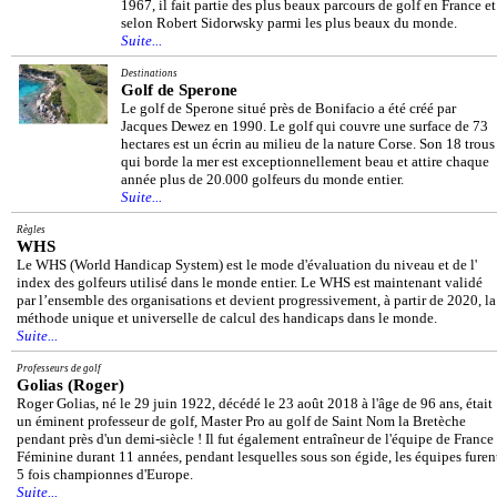
1967, il fait partie des plus beaux parcours de golf en France et
selon Robert Sidorwsky parmi les plus beaux du monde.
Suite...
Destinations
Golf de Sperone
Le golf de Sperone situé près de Bonifacio a été créé par
Jacques Dewez en 1990. Le golf qui couvre une surface de 73
hectares est un écrin au milieu de la nature Corse. Son 18 trous
qui borde la mer est exceptionnellement beau et attire chaque
année plus de 20.000 golfeurs du monde entier.
Suite...
Règles
WHS
Le WHS (World Handicap System) est le mode d'évaluation du niveau et de l'
index des golfeurs utilisé dans le monde entier. Le WHS est maintenant validé
par l’ensemble des organisations et devient progressivement, à partir de 2020, la
méthode unique et universelle de calcul des handicaps dans le monde.
Suite...
Professeurs de golf
Golias (Roger)
Roger Golias, né le 29 juin 1922, décédé le 23 août 2018 à l'âge de 96 ans, était
un éminent professeur de golf, Master Pro au golf de Saint Nom la Bretèche
pendant près d'un demi-siècle ! Il fut également entraîneur de l'équipe de France
Féminine durant 11 années, pendant lesquelles sous son égide, les équipes furen
5 fois championnes d'Europe.
Suite...