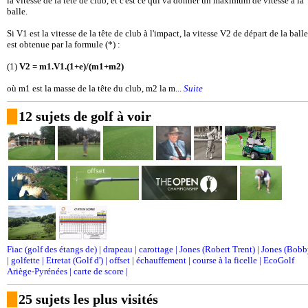
la vitesse de la tête de club, et c'est ce qui va donner un maximum de vitesse à la
balle.
Si V1 est la vitesse de la tête de club à l'impact, la vitesse V2 de départ de la balle
est obtenue par la formule (*) :
(1)
V2 = m1.V1.(1+e)/(m1+m2)
où m1 est la masse de la tête du club, m2 la m...
Suite
12 sujets de golf à voir
Fiac (golf des étangs de)
|
drapeau
|
carottage
|
Jones (Robert Trent)
|
Jones (Bobb
|
golfette
|
Etretat (Golf d')
|
offset
|
échauffement
|
course à la ficelle
|
EcoGolf
Ariège-Pyrénées
|
carte de score
|
25 sujets les plus visités