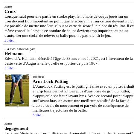
Règles
Croix
Lorsque,
sauf pour une partie en stroke play
, le nombre de coups joués sur un
trou devient trop important au point que le score en net sur ce trou devient nul, i
est possible de mettre une "croix" sur sa carte de score à la place du résultat. Il es
même conseillé, lorsque ce nombre de coups devient trop important au point
d'autoriser une croix, de relever sa balle pour ne pas ralentir le jeu.
Suite...
H & F de l'univers du golf
Heimann
Edward A. Heimann, décédé à l'âge de 83 ans en août 2021, est l’inventeur de la
veste verte d’Augusta telle qu'elle est portée de puis 1967.
Suite...
Technique
Arm-Lock Putting
L' Arm-Lock Putting est le putting réalisé avec un putter à shaf
et grip long permettant, en plus d'une prise de grip du putter,
d'appuyer le shaft sur l'avant bras. Avec ce second point d'appu
sur l'avant bras, on assure une meilleure stabilité de la face du
club au cours du mouvement et par voie de conséquence de
meilleures trajectoires de la balle.
Suite...
Règles
dégagement
Le terme "dégagement" est utilisé au golf pour définir "le point de dégagement"