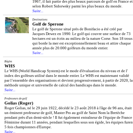
1967, il fait partie des plus beaux parcours de golf en France et
selon Robert Sidorwsky parmi les plus beaux du monde.
Suite...
Destinations
Golf de Sperone
Le golf de Sperone situé près de Bonifacio a été créé par
Jacques Dewez en 1990. Le golf qui couvre une surface de 73
hectares est un écrin au milieu de la nature Corse. Son 18 trous
qui borde la mer est exceptionnellement beau et attire chaque
année plus de 20.000 golfeurs du monde entier.
Suite...
Règles
WHS
Le WHS (World Handicap System) est le mode d'évaluation du niveau et de l'
index des golfeurs utilisé dans le monde entier. Le WHS est maintenant validé
par l’ensemble des organisations et devient progressivement, à partir de 2020, la
méthode unique et universelle de calcul des handicaps dans le monde.
Suite...
Professeurs de golf
Golias (Roger)
Roger Golias, né le 29 juin 1922, décédé le 23 août 2018 à l'âge de 96 ans, était
un éminent professeur de golf, Master Pro au golf de Saint Nom la Bretèche
pendant près d'un demi-siècle ! Il fut également entraîneur de l'équipe de France
Féminine durant 11 années, pendant lesquelles sous son égide, les équipes furen
5 fois championnes d'Europe.
Suite...