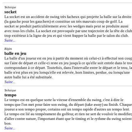
Technique
socket
La socket est un accident de swing très facheux qui projette la balle sur la droite
(la gauche pour les gauchers) et constitue un très mauvais coup de golf. La
socket se produit particulièrement avec les wedges mais peut se produire aussi
avec tous les clubs. La socket est provoquée par une trajectoire de la tête de clu
trop extérieur à la ligne de jeu et qui vient frapper la balle par le talon du club.
Suite...
Règles
balle en jeu
La balle d'un joueur est en jeu à partir du moment où celui-ci à effectué son cou
sur l'aire de départ et celle-ci reste en jeu jusqu'à ce qu'elle soit entrée dans le tr
correspondant à ce départ. Toutefois, dans l'intervalle entre le départ et le trou, l
balle n'est plus en jeu lorsqu'elle est relevée, hors limites, perdue, ou lorsqu'une
autre balle lui a été substituée.
Suite...
Technique
tempo
Le tempo est en quelque sorte la vitesse d'ensemble du swing, c'est à dire le
temps que l'on met pour faire son swing, du départ (take away) au finish. Chaque
joueur a son tempo propre, certains ont un tempo rapide d'autres un tempo lent.
Le tempo est lié au tempérament du golfeur, et rien ne sert de vouloir le modifier
d'aller contre nature, l'important étant que le timing et le rythme du swing soient
bon.
Suite...