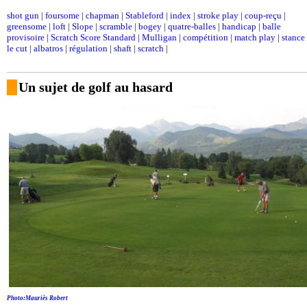
shot gun
|
foursome
|
chapman
|
Stableford
|
index
|
stroke play
|
coup-reçu
|
greensome
|
loft
|
Slope
|
scramble
|
bogey
|
quatre-balles
|
handicap
|
balle
provisoire
|
Scratch Score Standard
|
Mulligan
|
compétition
|
match play
|
stance
le cut
|
albatros
|
régulation
|
shaft
|
scratch
|
Un sujet de golf au hasard
Photo:Mauriès Robert