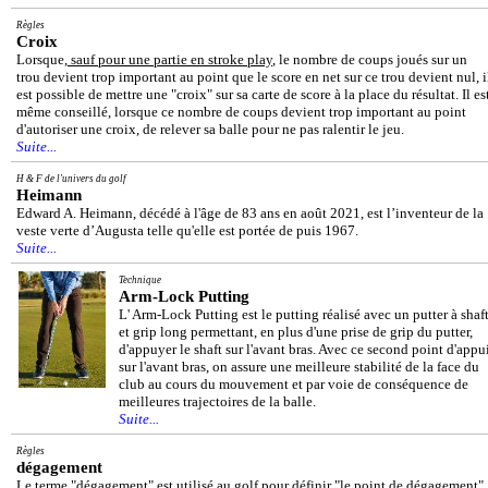
Règles
Croix
Lorsque,
sauf pour une partie en stroke play
, le nombre de coups joués sur un
trou devient trop important au point que le score en net sur ce trou devient nul, i
est possible de mettre une "croix" sur sa carte de score à la place du résultat. Il es
même conseillé, lorsque ce nombre de coups devient trop important au point
d'autoriser une croix, de relever sa balle pour ne pas ralentir le jeu.
Suite...
H & F de l'univers du golf
Heimann
Edward A. Heimann, décédé à l'âge de 83 ans en août 2021, est l’inventeur de la
veste verte d’Augusta telle qu'elle est portée de puis 1967.
Suite...
Technique
Arm-Lock Putting
L' Arm-Lock Putting est le putting réalisé avec un putter à shaf
et grip long permettant, en plus d'une prise de grip du putter,
d'appuyer le shaft sur l'avant bras. Avec ce second point d'appu
sur l'avant bras, on assure une meilleure stabilité de la face du
club au cours du mouvement et par voie de conséquence de
meilleures trajectoires de la balle.
Suite...
Règles
dégagement
Le terme "dégagement" est utilisé au golf pour définir "le point de dégagement"