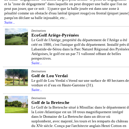
et la "zone de dégagement" dans laquelle on peut dropper une balle que l'on ne
peut pas jouer, que ce soit : 1) parce que la balle jouée est dans une zone à
pénalité comme un obstacle d'eau latéral (piquet rouge) ou frontal (piquet jaune)
parqu'on déclare sa balle injouable, etc...
Suite...
Destinations
EcoGolf Ariège-Pyrénées
Le Golf de l'Ariège, propriété du département de l'Ariège a été
créé en 1986, c'est l'unique golf du département. Installé près d
Labastide-de-Sérou dans la Parc Naturel Régional des Pyrénée
Ariègoises, le golf est un par 71 vallonné offrant de belles
perspectives.
Suite...
Destinations
Golf de Lou Verdaï
Le golf de Lou Verdaï s’étend sur une surface de 40 hectares de
verdure et d’eau en Haute-Garonne (31).
Suite...
Destinations
Golf de la Bretesche
Le Golf de la Bretesche situé à Missillac dans le département d
la Loire-Atlantique est un 18 trous magnifiquement intégré
dans le Domaine de La Bretesche dans un décor où
surplombent, avec majesté, les tours et les remparts du château
du XVe siècle. Conçu par l'architecte anglais Henri Cotton en