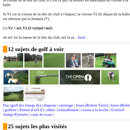
la vitesse de la tête de club, et c'est ce qui va donner un maximum de vitesse à la
balle.
Si V1 est la vitesse de la tête de club à l'impact, la vitesse V2 de départ de la balle
est obtenue par la formule (*) :
(1)
V2 = m1.V1.(1+e)/(m1+m2)
où m1 est la masse de la tête du club, m2 la m...
Suite
12 sujets de golf à voir
Fiac (golf des étangs de)
|
drapeau
|
carottage
|
Jones (Robert Trent)
|
Jones (Bobb
|
golfette
|
Etretat (Golf d')
|
offset
|
échauffement
|
course à la ficelle
|
EcoGolf
Ariège-Pyrénées
|
carte de score
|
25 sujets les plus visités