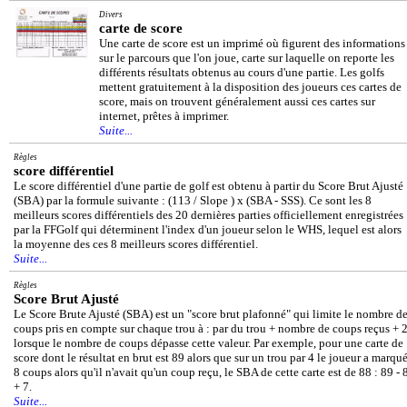
Divers
carte de score
Une carte de score est un imprimé où figurent des informations
sur le parcours que l'on joue, carte sur laquelle on reporte les
différents résultats obtenus au cours d'une partie. Les golfs
mettent gratuitement à la disposition des joueurs ces cartes de
score, mais on trouvent généralement aussi ces cartes sur
internet, prêtes à imprimer.
Suite...
Règles
score différentiel
Le score différentiel d'une partie de golf est obtenu à partir du Score Brut Ajusté
(SBA) par la formule suivante : (113 / Slope ) x (SBA - SSS). Ce sont les 8
meilleurs scores différentiels des 20 dernières parties officiellement enregistrées
par la FFGolf qui déterminent l'index d'un joueur selon le WHS, lequel est alors
la moyenne des ces 8 meilleurs scores différentiel.
Suite...
Règles
Score Brut Ajusté
Le Score Brute Ajusté (SBA) est un "score brut plafonné" qui limite le nombre d
coups pris en compte sur chaque trou à : par du trou + nombre de coups reçus + 
lorsque le nombre de coups dépasse cette valeur. Par exemple, pour une carte de
score dont le résultat en brut est 89 alors que sur un trou par 4 le joueur a marqu
8 coups alors qu'il n'avait qu'un coup reçu, le SBA de cette carte est de 88 : 89 - 
+ 7.
Suite...