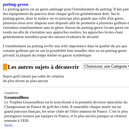
putting-green
Le putting-green est un green aménagé pour l'entraînement du putting. Il fait part
des équipements du practice dont chaque golf est généralement doté. Sur le
putting-green, dont la surface est en principe plus grande que celle d'un green,
plusieurs trous avec drapeau sont disposés afin de permettre à plusieurs golfeurs 
s'entraîner simultanément sans se gêner. Autour du putting-green l'avant green est
tondu ras afin de s'entraîner aux approches roulées, les approches levées étant
généralement interdites pour des raisons évidentes de sécurité.
L'entraînement au putting revête une telle importance dans la qualité du jeu que
certains golfeurs qui en ont la possibilité font installer chez eu un putting-green
privatif, la plupart du temps réalisé en gazon synthétique.
Les autres sujets à découvrir
Sujets golf classés par ordre de création
du plus récent au plus ancien
Compétition
Gounouilhou
Le Trophée Gounouilhou est le nom donné à la première division masculine du
Championnat de France de golf des clubs. Il rassemble chaque année sur un
grand parcours français, les seize clubs de l'élite amateur de France. C'est le plus
prestigieux tournoi par équipes en France, et le plus ancien puisque sa création
remonte à 1926.
Suite...