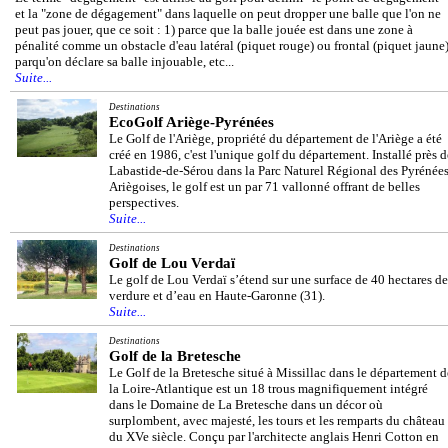
et la "zone de dégagement" dans laquelle on peut dropper une balle que l'on ne
peut pas jouer, que ce soit : 1) parce que la balle jouée est dans une zone à
pénalité comme un obstacle d'eau latéral (piquet rouge) ou frontal (piquet jaune)
parqu'on déclare sa balle injouable, etc...
Suite...
Destinations
EcoGolf Ariège-Pyrénées
Le Golf de l'Ariège, propriété du département de l'Ariège a été
créé en 1986, c'est l'unique golf du département. Installé près d
Labastide-de-Sérou dans la Parc Naturel Régional des Pyrénée
Ariègoises, le golf est un par 71 vallonné offrant de belles
perspectives.
Suite...
Destinations
Golf de Lou Verdaï
Le golf de Lou Verdaï s’étend sur une surface de 40 hectares de
verdure et d’eau en Haute-Garonne (31).
Suite...
Destinations
Golf de la Bretesche
Le Golf de la Bretesche situé à Missillac dans le département d
la Loire-Atlantique est un 18 trous magnifiquement intégré
dans le Domaine de La Bretesche dans un décor où
surplombent, avec majesté, les tours et les remparts du château
du XVe siècle. Conçu par l'architecte anglais Henri Cotton en