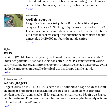
1967, il fait partie des plus beaux parcours de golf en France et
selon Robert Sidorwsky parmi les plus beaux du monde.
Suite...
Destinations
Golf de Sperone
Le golf de Sperone situé près de Bonifacio a été créé par
Jacques Dewez en 1990. Le golf qui couvre une surface de 73
hectares est un écrin au milieu de la nature Corse. Son 18 trous
qui borde la mer est exceptionnellement beau et attire chaque
année plus de 20.000 golfeurs du monde entier.
Suite...
Règles
WHS
Le WHS (World Handicap System) est le mode d'évaluation du niveau et de l'
index des golfeurs utilisé dans le monde entier. Le WHS est maintenant validé
par l’ensemble des organisations et devient progressivement, à partir de 2020, la
méthode unique et universelle de calcul des handicaps dans le monde.
Suite...
Professeurs de golf
Golias (Roger)
Roger Golias, né le 29 juin 1922, décédé le 23 août 2018 à l'âge de 96 ans, était
un éminent professeur de golf, Master Pro au golf de Saint Nom la Bretèche
pendant près d'un demi-siècle ! Il fut également entraîneur de l'équipe de France
Féminine durant 11 années, pendant lesquelles sous son égide, les équipes furen
5 fois championnes d'Europe.
Suite...