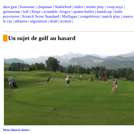
shot gun
|
foursome
|
chapman
|
Stableford
|
index
|
stroke play
|
coup-reçu
|
greensome
|
loft
|
Slope
|
scramble
|
bogey
|
quatre-balles
|
handicap
|
balle
provisoire
|
Scratch Score Standard
|
Mulligan
|
compétition
|
match play
|
stance
le cut
|
albatros
|
régulation
|
shaft
|
scratch
|
Un sujet de golf au hasard
Photo:Mauriès Robert