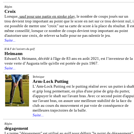
Règles
Croix
Lorsque,
sauf pour une partie en stroke play
, le nombre de coups joués sur un
trou devient trop important au point que le score en net sur ce trou devient nul, i
est possible de mettre une "croix" sur sa carte de score à la place du résultat. Il es
même conseillé, lorsque ce nombre de coups devient trop important au point
d'autoriser une croix, de relever sa balle pour ne pas ralentir le jeu.
Suite...
H & F de l'univers du golf
Heimann
Edward A. Heimann, décédé à l'âge de 83 ans en août 2021, est l’inventeur de la
veste verte d’Augusta telle qu'elle est portée de puis 1967.
Suite...
Technique
Arm-Lock Putting
L' Arm-Lock Putting est le putting réalisé avec un putter à shaf
et grip long permettant, en plus d'une prise de grip du putter,
d'appuyer le shaft sur l'avant bras. Avec ce second point d'appu
sur l'avant bras, on assure une meilleure stabilité de la face du
club au cours du mouvement et par voie de conséquence de
meilleures trajectoires de la balle.
Suite...
Règles
dégagement
Le terme "dégagement" est utilisé au golf pour définir "le point de dégagement"