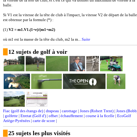
la vitesse de la tête de club, et c'est ce qui va donner un maximum de vitesse à la
balle.
Si V1 est la vitesse de la tête de club à l'impact, la vitesse V2 de départ de la balle
est obtenue par la formule (*) :
(1)
V2 = m1.V1.(1+e)/(m1+m2)
où m1 est la masse de la tête du club, m2 la m...
Suite
12 sujets de golf à voir
Fiac (golf des étangs de)
|
drapeau
|
carottage
|
Jones (Robert Trent)
|
Jones (Bobb
|
golfette
|
Etretat (Golf d')
|
offset
|
échauffement
|
course à la ficelle
|
EcoGolf
Ariège-Pyrénées
|
carte de score
|
25 sujets les plus visités