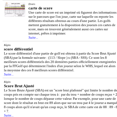
Divers
carte de score
Une carte de score est un imprimé où figurent des informations
sur le parcours que l'on joue, carte sur laquelle on reporte les
différents résultats obtenus au cours d'une partie. Les golfs
mettent gratuitement à la disposition des joueurs ces cartes de
score, mais on trouvent généralement aussi ces cartes sur
internet, prêtes à imprimer.
Suite...
Règles
score différentiel
Le score différentiel d'une partie de golf est obtenu à partir du Score Brut Ajusté
(SBA) par la formule suivante : (113 / Slope ) x (SBA - SSS). Ce sont les 8
meilleurs scores différentiels des 20 dernières parties officiellement enregistrées
par la FFGolf qui déterminent l'index d'un joueur selon le WHS, lequel est alors
la moyenne des ces 8 meilleurs scores différentiel.
Suite...
Règles
Score Brut Ajusté
Le Score Brute Ajusté (SBA) est un "score brut plafonné" qui limite le nombre d
coups pris en compte sur chaque trou à : par du trou + nombre de coups reçus + 
lorsque le nombre de coups dépasse cette valeur. Par exemple, pour une carte de
score dont le résultat en brut est 89 alors que sur un trou par 4 le joueur a marqu
8 coups alors qu'il n'avait qu'un coup reçu, le SBA de cette carte est de 88 : 89 - 
+ 7.
Suite...