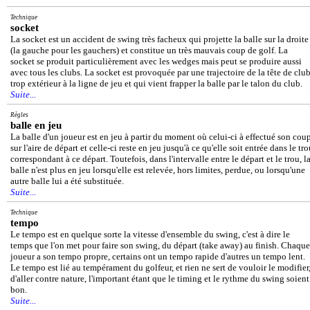
Technique
socket
La socket est un accident de swing très facheux qui projette la balle sur la droite
(la gauche pour les gauchers) et constitue un très mauvais coup de golf. La
socket se produit particulièrement avec les wedges mais peut se produire aussi
avec tous les clubs. La socket est provoquée par une trajectoire de la tête de clu
trop extérieur à la ligne de jeu et qui vient frapper la balle par le talon du club.
Suite...
Règles
balle en jeu
La balle d'un joueur est en jeu à partir du moment où celui-ci à effectué son cou
sur l'aire de départ et celle-ci reste en jeu jusqu'à ce qu'elle soit entrée dans le tr
correspondant à ce départ. Toutefois, dans l'intervalle entre le départ et le trou, l
balle n'est plus en jeu lorsqu'elle est relevée, hors limites, perdue, ou lorsqu'une
autre balle lui a été substituée.
Suite...
Technique
tempo
Le tempo est en quelque sorte la vitesse d'ensemble du swing, c'est à dire le
temps que l'on met pour faire son swing, du départ (take away) au finish. Chaque
joueur a son tempo propre, certains ont un tempo rapide d'autres un tempo lent.
Le tempo est lié au tempérament du golfeur, et rien ne sert de vouloir le modifier
d'aller contre nature, l'important étant que le timing et le rythme du swing soient
bon.
Suite...