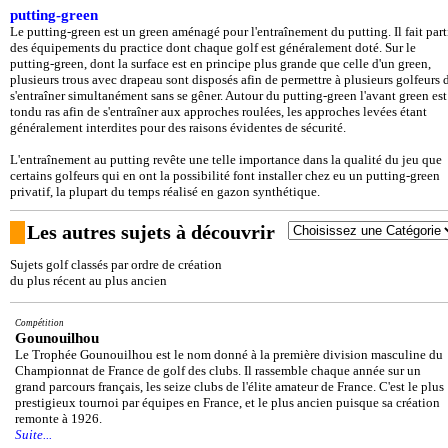
putting-green
Le putting-green est un green aménagé pour l'entraînement du putting. Il fait part
des équipements du practice dont chaque golf est généralement doté. Sur le
putting-green, dont la surface est en principe plus grande que celle d'un green,
plusieurs trous avec drapeau sont disposés afin de permettre à plusieurs golfeurs 
s'entraîner simultanément sans se gêner. Autour du putting-green l'avant green est
tondu ras afin de s'entraîner aux approches roulées, les approches levées étant
généralement interdites pour des raisons évidentes de sécurité.
L'entraînement au putting revête une telle importance dans la qualité du jeu que
certains golfeurs qui en ont la possibilité font installer chez eu un putting-green
privatif, la plupart du temps réalisé en gazon synthétique.
Les autres sujets à découvrir
Sujets golf classés par ordre de création
du plus récent au plus ancien
Compétition
Gounouilhou
Le Trophée Gounouilhou est le nom donné à la première division masculine du
Championnat de France de golf des clubs. Il rassemble chaque année sur un
grand parcours français, les seize clubs de l'élite amateur de France. C'est le plus
prestigieux tournoi par équipes en France, et le plus ancien puisque sa création
remonte à 1926.
Suite...