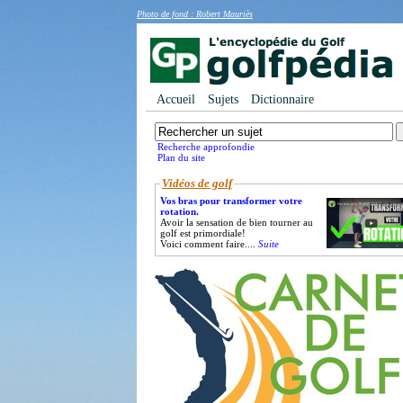
Photo de fond : Robert Mauriès
Accueil
Sujets
Dictionnaire
Recherche approfondie
Plan du site
Vidéos de golf
Vos bras pour transformer votre
rotation.
Avoir la sensation de bien tourner au
golf est primordiale!
Voici comment faire....
Suite