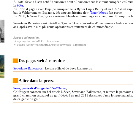
Au total Seve a à son actif 94 victoires dont 49 victoires sur le circuit européen et 9 vict
la
PGA.
En 1985 il gagne avec l'équipe européenne la Ryder Cup à Belfry et en 1997 il est capit
bat, à Valderrama en Espagne, l'équipe américaine dont
Tiger Woods
fait partie.
En 2000, la Seve Trophy est créée en Irlande en hommage au champion. Il remporte la
Severiano Ballesteros est décédé à l'âge de 54 ans des suites d'une tumeur cérébrale dont
ans, après avoir subi plusieurs opérations et traitement de chimiothérapie.
Source d'informations
L'encyclopédie du Golf. Ed. Flammarion.
Wikipedia :
http://fr.wikipedia.org/wiki/Severiano_Ballesteros
Des pages web à consulter
Severiano Ballesteros
: Le site officiel de Seve Ballesteros
A lire dans la presse
Seve, portrait d'un génie
( GolfDigest
)
Golfdisgest consacre un bel article à Seve, Severiano Ballesteros, et retrace le parcours
grand champion espagnol de golf décédé en mai 2011 des suites d'une longue maladie. 
de ce génie du golf.