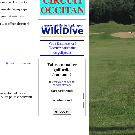
oires sur le circuit de
aine de l'équipe qui
 première édition.
 il souffrait depuis 4
Votre Bannière ici !
Devenez partenaire
de golfpédia
Ajouter un site web
Faîtes connaître
golfpédia
à un ami !
Il recevra de votre part
ce petit message
Votre adresse mail
 exceptionnel de ce
A lire pour se souvenir
Son adresse mail