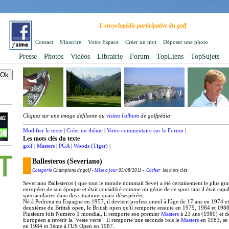
L'encyclopédie participative du golf
Contact
S'inscrire
Votre Espace
Créer un mot
Déposer une photo
Presse
Photos
Vidéos
Librairie
Forum
TopLiens
TopSujets
Cliquez sur une image défilante ou
visitez l'album
de golfpédia
Modifier le texte
|
Créer un thème
|
Votre commentaire sur le Forum
|
Les mots clés du texte
golf
|
Masters
|
PGA
|
Woods (Tiger)
|
Ballesteros (Severiano)
Categorie
Champions de golf -
Mise à jour
05/08/2011 -
Cacher
les mots clés
Severiano Ballesteros ( que tout le monde nommait Seve) a été certainement le plus 
européen de son époque et était considéré comme un génie de ce sport tant il était capa
spectaculaires dans des situations quasi-désespérées.
Né à Pedrena en Espagne en 1957, il devient professionnel à l'âge de 17 ans en 1974 et 
deuxième du British open, le British open qu'il remporte ensuite en 1979, 1984 et 1988
Plusieurs fois Numéro 1 mondial, il remporte son premier
Masters
à 23 ans (1980) et d
Européen a revêtir la "veste verte". Il remporte une seconde fois le
Masters
en 1983, se
en 1984 et 3ème à l'US Open en 1987.