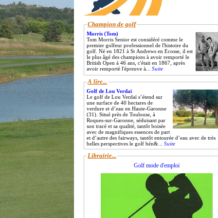
Champion de golf
Morris (Tom)
Tom Morris Senior est considéré comme le
premier golfeur professionnel de l'histoire du
golf. Né en 1821 à St Andrews en Ecosse, il est
le plus âgé des champions à avoir remporté le
British Open à 46 ans, c'était en 1867, après
avoir remporté l'épreuve à...
Suite
A lire...
Golf de Lou Verdaï
Le golf de Lou Verdaï s’étend sur
une surface de 40 hectares de
verdure et d’eau en Haute-Garonne
(31). Situé près de Toulouse, à
Roques-sur-Garonne, séduisant par
son tracé et sa qualité, tantôt boisée
avec de magnifiques essences de part
et d’autre des fairways, tantôt entourée d’eau avec de très
belles perspectives le golf bén&...
Suite
Librairie...
Golf mode d'emploi