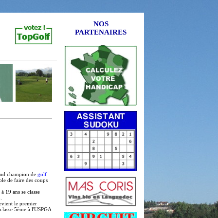
NOS
PARTENAIRES
grand champion de
golf
ble de faire des coups
à 19 ans se classe
.
evient le premier
 classe 5ème à l'USPGA