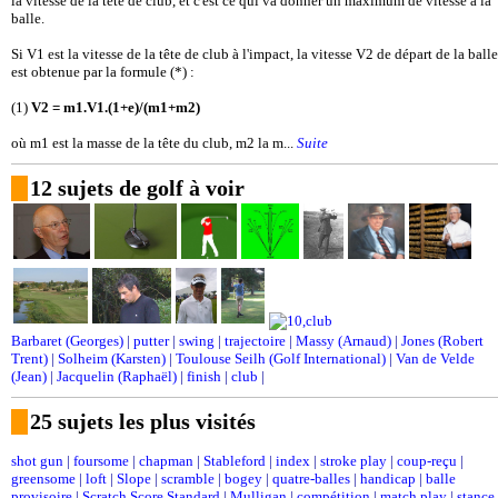
la vitesse de la tête de club, et c'est ce qui va donner un maximum de vitesse à la
balle.
Si V1 est la vitesse de la tête de club à l'impact, la vitesse V2 de départ de la balle
est obtenue par la formule (*) :
(1)
V2 = m1.V1.(1+e)/(m1+m2)
où m1 est la masse de la tête du club, m2 la m...
Suite
12 sujets de golf à voir
Barbaret (Georges)
|
putter
|
swing
|
trajectoire
|
Massy (Arnaud)
|
Jones (Robert
Trent)
|
Solheim (Karsten)
|
Toulouse Seilh (Golf International)
|
Van de Velde
(Jean)
|
Jacquelin (Raphaël)
|
finish
|
club
|
25 sujets les plus visités
shot gun
|
foursome
|
chapman
|
Stableford
|
index
|
stroke play
|
coup-reçu
|
greensome
|
loft
|
Slope
|
scramble
|
bogey
|
quatre-balles
|
handicap
|
balle
provisoire
|
Scratch Score Standard
|
Mulligan
|
compétition
|
match play
|
stance