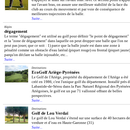
sur l'avant bras, on assure une meilleure stabilité de la face du
club au cours du mouvement et par voie de conséquence de
meilleures trajectoires de la balle.
Suite...
Règles
dégagement
Le terme "dégagement" est utilisé au golf pour définir "le point de dégagement"
et la "zone de dégagement" dans laquelle on peut dropper une balle que l'on ne
peut pas jouer, que ce soit : 1) parce que la balle jouée est dans une zone à
pénalité comme un obstacle d'eau latéral (piquet rouge) ou frontal (piquet jaune)
parqu'on déclare sa balle injouable, etc...
Suite...
Destinations
EcoGolf Ariège-Pyrénées
Le Golf de l'Ariège, propriété du département de l'Ariège a été
créé en 1986, c'est l'unique golf du département. Installé près d
Labastide-de-Sérou dans la Parc Naturel Régional des Pyrénée
Ariègoises, le golf est un par 71 vallonné offrant de belles
perspectives.
Suite...
Destinations
Golf de Lou Verdaï
Le golf de Lou Verdaï s’étend sur une surface de 40 hectares de
verdure et d’eau en Haute-Garonne (31).
Suite...