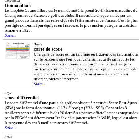
Compétition
Gounouilhou
Le Trophée Gounouilhou est le nom donné à la première division masculine du
Championnat de France de golf des clubs. Il rassemble chaque année sur un
grand parcours français, les seize clubs de l'élite amateur de France. C'est le plus
prestigieux tournoi par équipes en France, et le plus ancien puisque sa création
remonte à 1926.
Suite...
Divers
carte de score
Une carte de score est un imprimé où figurent des informations
sur le parcours que l'on joue, carte sur laquelle on reporte les
différents résultats obtenus au cours d'une partie. Les golfs
mettent gratuitement à la disposition des joueurs ces cartes de
score, mais on trouvent généralement aussi ces cartes sur
internet, prêtes à imprimer.
Suite...
Règles
score différentiel
Le score différentiel d'une partie de golf est obtenu à partir du Score Brut Ajusté
(SBA) par la formule suivante : (113 / Slope ) x (SBA - SSS). Ce sont les 8
meilleurs scores différentiels des 20 dernières parties officiellement enregistrées
par la FFGolf qui déterminent l'index d'un joueur selon le WHS, lequel est alors
la moyenne des ces 8 meilleurs scores différentiel.
Suite...
Règles