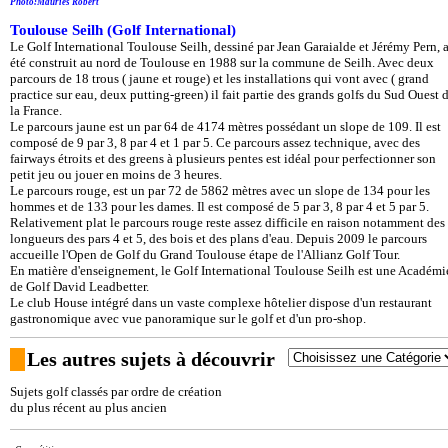
Photo:Mauriès Robert
Toulouse Seilh (Golf International)
Le Golf International Toulouse Seilh, dessiné par Jean Garaialde et Jérémy Pern, 
été construit au nord de Toulouse en 1988 sur la commune de Seilh. Avec deux
parcours de 18 trous ( jaune et rouge) et les installations qui vont avec ( grand
practice sur eau, deux putting-green) il fait partie des grands golfs du Sud Ouest 
la France.
Le parcours jaune est un par 64 de 4174 mètres possédant un slope de 109. Il est
composé de 9 par 3, 8 par 4 et 1 par 5. Ce parcours assez technique, avec des
fairways étroits et des greens à plusieurs pentes est idéal pour perfectionner son
petit jeu ou jouer en moins de 3 heures.
Le parcours rouge, est un par 72 de 5862 mètres avec un slope de 134 pour les
hommes et de 133 pour les dames. Il est composé de 5 par 3, 8 par 4 et 5 par 5.
Relativement plat le parcours rouge reste assez difficile en raison notamment des
longueurs des pars 4 et 5, des bois et des plans d'eau. Depuis 2009 le parcours
accueille l'Open de Golf du Grand Toulouse étape de l'Allianz Golf Tour.
En matière d'enseignement, le Golf International Toulouse Seilh est une Académi
de Golf David Leadbetter.
Le club House intégré dans un vaste complexe hôtelier dispose d'un restaurant
gastronomique avec vue panoramique sur le golf et d'un pro-shop.
Les autres sujets à découvrir
Sujets golf classés par ordre de création
du plus récent au plus ancien