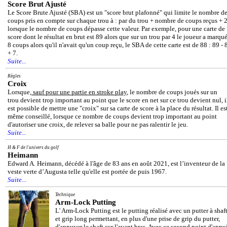
Score Brut Ajusté
Le Score Brute Ajusté (SBA) est un "score brut plafonné" qui limite le nombre d
coups pris en compte sur chaque trou à : par du trou + nombre de coups reçus + 
lorsque le nombre de coups dépasse cette valeur. Par exemple, pour une carte de
score dont le résultat en brut est 89 alors que sur un trou par 4 le joueur a marqu
8 coups alors qu'il n'avait qu'un coup reçu, le SBA de cette carte est de 88 : 89 - 
+ 7.
Suite...
Règles
Croix
Lorsque,
sauf pour une partie en stroke play
, le nombre de coups joués sur un
trou devient trop important au point que le score en net sur ce trou devient nul, i
est possible de mettre une "croix" sur sa carte de score à la place du résultat. Il es
même conseillé, lorsque ce nombre de coups devient trop important au point
d'autoriser une croix, de relever sa balle pour ne pas ralentir le jeu.
Suite...
H & F de l'univers du golf
Heimann
Edward A. Heimann, décédé à l'âge de 83 ans en août 2021, est l’inventeur de la
veste verte d’Augusta telle qu'elle est portée de puis 1967.
Suite...
Technique
Arm-Lock Putting
L' Arm-Lock Putting est le putting réalisé avec un putter à shaf
et grip long permettant, en plus d'une prise de grip du putter,
d'appuyer le shaft sur l'avant bras. Avec ce second point d'appu