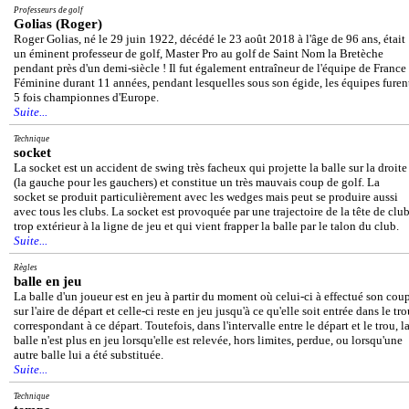
Professeurs de golf
Golias (Roger)
Roger Golias, né le 29 juin 1922, décédé le 23 août 2018 à l'âge de 96 ans, était
un éminent professeur de golf, Master Pro au golf de Saint Nom la Bretèche
pendant près d'un demi-siècle ! Il fut également entraîneur de l'équipe de France
Féminine durant 11 années, pendant lesquelles sous son égide, les équipes furen
5 fois championnes d'Europe.
Suite...
Technique
socket
La socket est un accident de swing très facheux qui projette la balle sur la droite
(la gauche pour les gauchers) et constitue un très mauvais coup de golf. La
socket se produit particulièrement avec les wedges mais peut se produire aussi
avec tous les clubs. La socket est provoquée par une trajectoire de la tête de clu
trop extérieur à la ligne de jeu et qui vient frapper la balle par le talon du club.
Suite...
Règles
balle en jeu
La balle d'un joueur est en jeu à partir du moment où celui-ci à effectué son cou
sur l'aire de départ et celle-ci reste en jeu jusqu'à ce qu'elle soit entrée dans le tr
correspondant à ce départ. Toutefois, dans l'intervalle entre le départ et le trou, l
balle n'est plus en jeu lorsqu'elle est relevée, hors limites, perdue, ou lorsqu'une
autre balle lui a été substituée.
Suite...
Technique