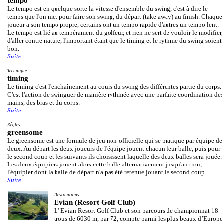
tempo
Le tempo est en quelque sorte la vitesse d'ensemble du swing, c'est à dire le
temps que l'on met pour faire son swing, du départ (take away) au finish. Chaque
joueur a son tempo propre, certains ont un tempo rapide d'autres un tempo lent.
Le tempo est lié au tempérament du golfeur, et rien ne sert de vouloir le modifier
d'aller contre nature, l'important étant que le timing et le rythme du swing soient
bon.
Suite...
Technique
timing
Le timing c'est l'enchaînement au cours du swing des différentes partie du corps.
C'est l'action de swinguer de manière rythmée avec une parfaite coordination de
mains, des bras et du corps.
Suite...
Règles
greensome
Le greensome est une formule de jeu non-officielle qui se pratique par équipe de
deux. Au départ les deux joueurs de l'équipe jouent chacun leur balle, puis pour
le second coup et les suivants ils choisissent laquelle des deux balles sera jouée.
Les deux équipiers jouent alors cette balle alternativement jusqu'au trou,
l'équipier dont la balle de départ n'a pas été retenue jouant le second coup.
Suite...
Destinations
Evian (Resort Golf Club)
L' Evian Resort Golf Club et son parcours de championnat 18
trous de 6030 m, par 72, compte parmi les plus beaux d’Europe