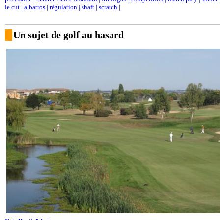
le cut
|
albatros
|
régulation
|
shaft
|
scratch
|
Un sujet de golf au hasard