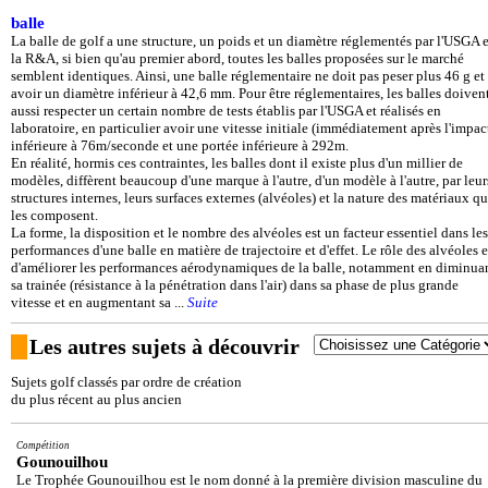
balle
La balle de golf a une structure, un poids et un diamètre réglementés par l'USGA e
la R&A, si bien qu'au premier abord, toutes les balles proposées sur le marché
semblent identiques. Ainsi, une balle réglementaire ne doit pas peser plus 46 g et
avoir un diamètre inférieur à 42,6 mm. Pour être réglementaires, les balles doiven
aussi respecter un certain nombre de tests établis par l'USGA et réalisés en
laboratoire, en particulier avoir une vitesse initiale (immédiatement après l'impac
inférieure à 76m/seconde et une portée inférieure à 292m.
En réalité, hormis ces contraintes, les balles dont il existe plus d'un millier de
modèles, diffèrent beaucoup d'une marque à l'autre, d'un modèle à l'autre, par leur
structures internes, leurs surfaces externes (alvéoles) et la nature des matériaux qu
les composent.
La forme, la disposition et le nombre des alvéoles est un facteur essentiel dans les
performances d'une balle en matière de trajectoire et d'effet. Le rôle des alvéoles e
d'améliorer les performances aérodynamiques de la balle, notamment en diminua
sa trainée (résistance à la pénétration dans l'air) dans sa phase de plus grande
vitesse et en augmentant sa ...
Suite
Les autres sujets à découvrir
Sujets golf classés par ordre de création
du plus récent au plus ancien
Compétition
Gounouilhou
Le Trophée Gounouilhou est le nom donné à la première division masculine du