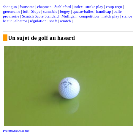
shot gun
|
foursome
|
chapman
|
Stableford
|
index
|
stroke play
|
coup-reçu
|
greensome
|
loft
|
Slope
|
scramble
|
bogey
|
quatre-balles
|
handicap
|
balle
provisoire
|
Scratch Score Standard
|
Mulligan
|
compétition
|
match play
|
stance
le cut
|
albatros
|
régulation
|
shaft
|
scratch
|
Un sujet de golf au hasard
Photo:Mauriès Robert