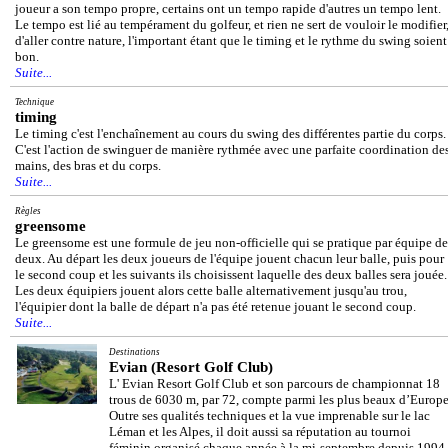
joueur a son tempo propre, certains ont un tempo rapide d'autres un tempo lent.
Le tempo est lié au tempérament du golfeur, et rien ne sert de vouloir le modifier
d'aller contre nature, l'important étant que le timing et le rythme du swing soient
bon.
Suite...
Technique
timing
Le timing c'est l'enchaînement au cours du swing des différentes partie du corps.
C'est l'action de swinguer de manière rythmée avec une parfaite coordination de
mains, des bras et du corps.
Suite...
Règles
greensome
Le greensome est une formule de jeu non-officielle qui se pratique par équipe de
deux. Au départ les deux joueurs de l'équipe jouent chacun leur balle, puis pour
le second coup et les suivants ils choisissent laquelle des deux balles sera jouée.
Les deux équipiers jouent alors cette balle alternativement jusqu'au trou,
l'équipier dont la balle de départ n'a pas été retenue jouant le second coup.
Suite...
Destinations
Evian (Resort Golf Club)
L' Evian Resort Golf Club et son parcours de championnat 18
trous de 6030 m, par 72, compte parmi les plus beaux d’Europe
Outre ses qualités techniques et la vue imprenable sur le lac
Léman et les Alpes, il doit aussi sa réputation au tournoi
féminin organisé chaque année à la mi-septembre depuis 1994,