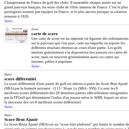
Championnat de France de golf des clubs. Il rassemble chaque année sur un
grand parcours français, les seize clubs de l'élite amateur de France. C'est le plus
prestigieux tournoi par équipes en France, et le plus ancien puisque sa création
remonte à 1926.
Suite...
Divers
carte de score
Une carte de score est un imprimé où figurent des informations
sur le parcours que l'on joue, carte sur laquelle on reporte les
différents résultats obtenus au cours d'une partie. Les golfs
mettent gratuitement à la disposition des joueurs ces cartes de
score, mais on trouvent généralement aussi ces cartes sur
internet, prêtes à imprimer.
Suite...
Règles
score différentiel
Le score différentiel d'une partie de golf est obtenu à partir du Score Brut Ajusté
(SBA) par la formule suivante : (113 / Slope ) x (SBA - SSS). Ce sont les 8
meilleurs scores différentiels des 20 dernières parties officiellement enregistrées
par la FFGolf qui déterminent l'index d'un joueur selon le WHS, lequel est alors
la moyenne des ces 8 meilleurs scores différentiel.
Suite...
Règles
Score Brut Ajusté
Le Score Brute Ajusté (SBA) est un "score brut plafonné" qui limite le nombre d
coups pris en compte sur chaque trou à : par du trou + nombre de coups reçus + 