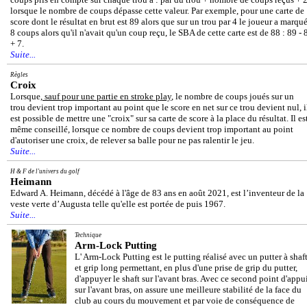
lorsque le nombre de coups dépasse cette valeur. Par exemple, pour une carte de
score dont le résultat en brut est 89 alors que sur un trou par 4 le joueur a marqu
8 coups alors qu'il n'avait qu'un coup reçu, le SBA de cette carte est de 88 : 89 - 
+ 7.
Suite...
Règles
Croix
Lorsque,
sauf pour une partie en stroke play
, le nombre de coups joués sur un
trou devient trop important au point que le score en net sur ce trou devient nul, i
est possible de mettre une "croix" sur sa carte de score à la place du résultat. Il es
même conseillé, lorsque ce nombre de coups devient trop important au point
d'autoriser une croix, de relever sa balle pour ne pas ralentir le jeu.
Suite...
H & F de l'univers du golf
Heimann
Edward A. Heimann, décédé à l'âge de 83 ans en août 2021, est l’inventeur de la
veste verte d’Augusta telle qu'elle est portée de puis 1967.
Suite...
Technique
Arm-Lock Putting
L' Arm-Lock Putting est le putting réalisé avec un putter à shaf
et grip long permettant, en plus d'une prise de grip du putter,
d'appuyer le shaft sur l'avant bras. Avec ce second point d'appu
sur l'avant bras, on assure une meilleure stabilité de la face du
club au cours du mouvement et par voie de conséquence de