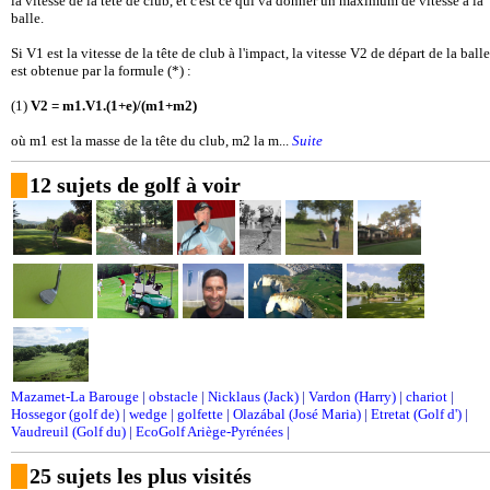
la vitesse de la tête de club, et c'est ce qui va donner un maximum de vitesse à la
balle.
Si V1 est la vitesse de la tête de club à l'impact, la vitesse V2 de départ de la balle
est obtenue par la formule (*) :
(1)
V2 = m1.V1.(1+e)/(m1+m2)
où m1 est la masse de la tête du club, m2 la m...
Suite
12 sujets de golf à voir
Mazamet-La Barouge
|
obstacle
|
Nicklaus (Jack)
|
Vardon (Harry)
|
chariot
|
Hossegor (golf de)
|
wedge
|
golfette
|
Olazábal (José Maria)
|
Etretat (Golf d')
|
Vaudreuil (Golf du)
|
EcoGolf Ariège-Pyrénées
|
25 sujets les plus visités