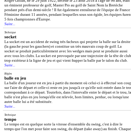
Roger Golias, né le 29 juin 1922, décédé le 23 août 2018 à l'âge de 96 ans, était
un éminent professeur de golf, Master Pro au golf de Saint Nom la Bretèche
pendant près d'un demi-siècle ! Il fut également entraîneur de l'équipe de France
Féminine durant 11 années, pendant lesquelles sous son égide, les équipes furen
5 fois championnes d'Europe.
Suite...
Technique
socket
La socket est un accident de swing très facheux qui projette la balle sur la droite
(la gauche pour les gauchers) et constitue un très mauvais coup de golf. La
socket se produit particulièrement avec les wedges mais peut se produire aussi
avec tous les clubs. La socket est provoquée par une trajectoire de la tête de clu
trop extérieur à la ligne de jeu et qui vient frapper la balle par le talon du club.
Suite...
Règles
balle en jeu
La balle d'un joueur est en jeu à partir du moment où celui-ci à effectué son cou
sur l'aire de départ et celle-ci reste en jeu jusqu'à ce qu'elle soit entrée dans le tr
correspondant à ce départ. Toutefois, dans l'intervalle entre le départ et le trou, l
balle n'est plus en jeu lorsqu'elle est relevée, hors limites, perdue, ou lorsqu'une
autre balle lui a été substituée.
Suite...
Technique
tempo
Le tempo est en quelque sorte la vitesse d'ensemble du swing, c'est à dire le
temps que l'on met pour faire son swing, du départ (take away) au finish. Chaque