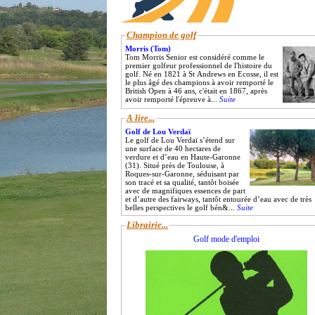
Champion de golf
Morris (Tom)
Tom Morris Senior est considéré comme le
premier golfeur professionnel de l'histoire du
golf. Né en 1821 à St Andrews en Ecosse, il est
le plus âgé des champions à avoir remporté le
British Open à 46 ans, c'était en 1867, après
avoir remporté l'épreuve à...
Suite
A lire...
Golf de Lou Verdaï
Le golf de Lou Verdaï s’étend sur
une surface de 40 hectares de
verdure et d’eau en Haute-Garonne
(31). Situé près de Toulouse, à
Roques-sur-Garonne, séduisant par
son tracé et sa qualité, tantôt boisée
avec de magnifiques essences de part
et d’autre des fairways, tantôt entourée d’eau avec de très
belles perspectives le golf bén&...
Suite
Librairie...
Golf mode d'emploi