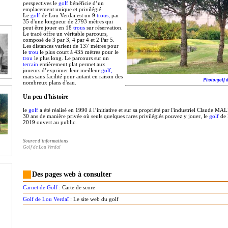
perspectives le
golf
bénéficie d’un
emplacement unique et privilégié.
Le
golf
de Lou Verdaï est un 9
trous,
par
35 d'une longueur de 2793 mètres qui
peut être jouer en 18
trous
sur réservation.
Le tracé offre un véritable parcours,
composé de 3 par 3, 4 par 4 et 2 Par 5.
Les distances varient de 137 mètres pour
le
trou
le plus court à 435 mètres pour le
trou
le plus long. Le parcours sur un
terrain
entièrement plat permet aux
joueurs d’exprimer leur meilleur
golf,
mais sans facilité pour autant en raison des
Photo:golf d
nombreux plans d'eau.
Un peu d'histoire
le
golf
a été réalisé en 1990 à l’initiative et sur sa propriété par l'industriel Claude M
30 ans de manière privée où seuls quelques rares privilégiés pouvez y jouer, le
golf
de 
2019 ouvert au public.
Source d'informations
Golf de Lou Verdaï
Des pages web à consulter
Carnet de Golf
: Carte de score
Golf de Lou Verdaï
: Le site web du golf