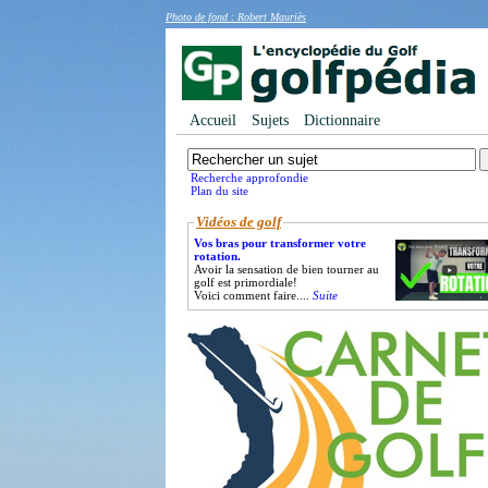
Photo de fond : Robert Mauriès
Accueil
Sujets
Dictionnaire
Recherche approfondie
Plan du site
Vidéos de golf
Vos bras pour transformer votre
rotation.
Avoir la sensation de bien tourner au
golf est primordiale!
Voici comment faire....
Suite