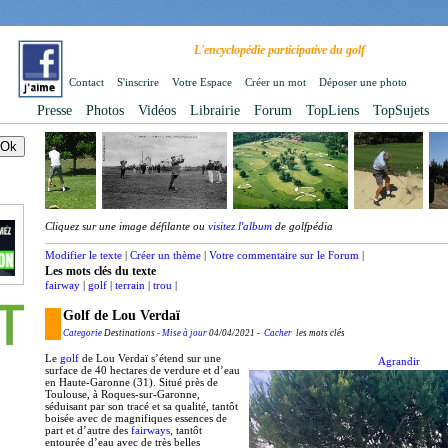
L'encyclopédie participative du golf
Contact
S'inscrire
Votre Espace
Créer un mot
Déposer une photo
Presse
Photos
Vidéos
Librairie
Forum
TopLiens
TopSujets
Cliquez sur une image défilante ou
visitez l'album
de golfpédia
Modifier le texte
|
Créer un thème
|
Votre commentaire sur le Forum
|
Les mots clés du texte
fairway
|
golf
|
terrain
|
trou
|
Golf de Lou Verdaï
Categorie
Destinations -
Mise à jour
04/04/2021 -
Cacher
les mots clés
Le
golf
de Lou Verdaï s’étend sur une
Agrandir
surface de 40 hectares de verdure et d’eau
en Haute-Garonne (31). Situé près de
Toulouse, à Roques-sur-Garonne,
séduisant par son tracé et sa qualité, tantôt
boisée avec de magnifiques essences de
part et d’autre des
fairways,
tantôt
entourée d’eau avec de très belles