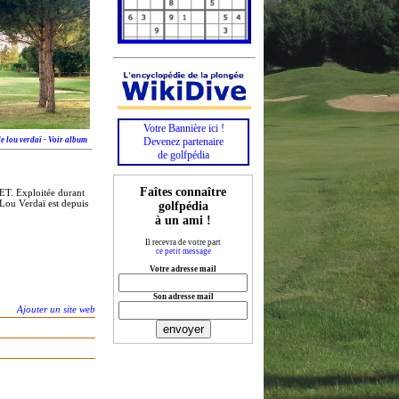
Votre Bannière ici !
e lou verdaï - Voir album
Devenez partenaire
de golfpédia
Faîtes connaître
ALET. Exploitée durant
Lou Verdaï est depuis
golfpédia
à un ami !
Il recevra de votre part
ce petit message
Votre adresse mail
Son adresse mail
Ajouter un site web