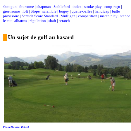
shot gun
|
foursome
|
chapman
|
Stableford
|
index
|
stroke play
|
coup-reçu
|
greensome
|
loft
|
Slope
|
scramble
|
bogey
|
quatre-balles
|
handicap
|
balle
provisoire
|
Scratch Score Standard
|
Mulligan
|
compétition
|
match play
|
stance
le cut
|
albatros
|
régulation
|
shaft
|
scratch
|
Un sujet de golf au hasard
Photo:Mauriès Robert