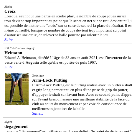
Règles
Croix
Lorsque,
sauf pour une partie en stroke play
, le nombre de coups joués sur un
trou devient trop important au point que le score en net sur ce trou devient nul, i
est possible de mettre une "croix" sur sa carte de score à la place du résultat. Il es
même conseillé, lorsque ce nombre de coups devient trop important au point
d'autoriser une croix, de relever sa balle pour ne pas ralentir le jeu.
Suite...
H & F de l'univers du golf
Heimann
Edward A. Heimann, décédé à l'âge de 83 ans en août 2021, est l’inventeur de la
veste verte d’Augusta telle qu'elle est portée de puis 1967.
Suite...
Technique
Arm-Lock Putting
L' Arm-Lock Putting est le putting réalisé avec un putter à shaf
et grip long permettant, en plus d'une prise de grip du putter,
d'appuyer le shaft sur l'avant bras. Avec ce second point d'appu
sur l'avant bras, on assure une meilleure stabilité de la face du
club au cours du mouvement et par voie de conséquence de
meilleures trajectoires de la balle.
Suite...
Règles
dégagement
Le terme "dégagement" est utilisé au golf pour définir "le point de dégagement"