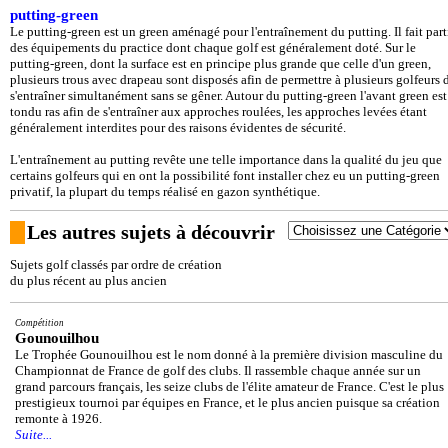
putting-green
Le putting-green est un green aménagé pour l'entraînement du putting. Il fait part
des équipements du practice dont chaque golf est généralement doté. Sur le
putting-green, dont la surface est en principe plus grande que celle d'un green,
plusieurs trous avec drapeau sont disposés afin de permettre à plusieurs golfeurs 
s'entraîner simultanément sans se gêner. Autour du putting-green l'avant green est
tondu ras afin de s'entraîner aux approches roulées, les approches levées étant
généralement interdites pour des raisons évidentes de sécurité.
L'entraînement au putting revête une telle importance dans la qualité du jeu que
certains golfeurs qui en ont la possibilité font installer chez eu un putting-green
privatif, la plupart du temps réalisé en gazon synthétique.
Les autres sujets à découvrir
Sujets golf classés par ordre de création
du plus récent au plus ancien
Compétition
Gounouilhou
Le Trophée Gounouilhou est le nom donné à la première division masculine du
Championnat de France de golf des clubs. Il rassemble chaque année sur un
grand parcours français, les seize clubs de l'élite amateur de France. C'est le plus
prestigieux tournoi par équipes en France, et le plus ancien puisque sa création
remonte à 1926.
Suite...