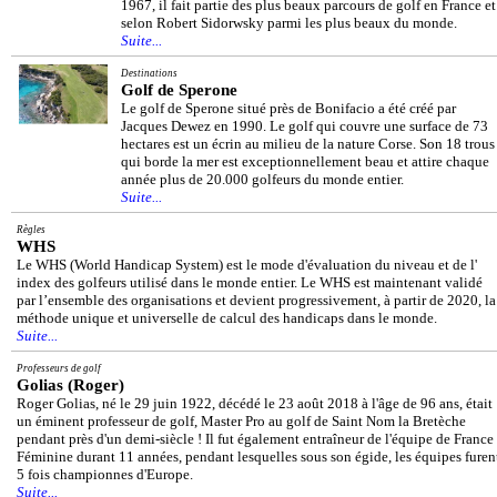
1967, il fait partie des plus beaux parcours de golf en France et
selon Robert Sidorwsky parmi les plus beaux du monde.
Suite...
Destinations
Golf de Sperone
Le golf de Sperone situé près de Bonifacio a été créé par
Jacques Dewez en 1990. Le golf qui couvre une surface de 73
hectares est un écrin au milieu de la nature Corse. Son 18 trous
qui borde la mer est exceptionnellement beau et attire chaque
année plus de 20.000 golfeurs du monde entier.
Suite...
Règles
WHS
Le WHS (World Handicap System) est le mode d'évaluation du niveau et de l'
index des golfeurs utilisé dans le monde entier. Le WHS est maintenant validé
par l’ensemble des organisations et devient progressivement, à partir de 2020, la
méthode unique et universelle de calcul des handicaps dans le monde.
Suite...
Professeurs de golf
Golias (Roger)
Roger Golias, né le 29 juin 1922, décédé le 23 août 2018 à l'âge de 96 ans, était
un éminent professeur de golf, Master Pro au golf de Saint Nom la Bretèche
pendant près d'un demi-siècle ! Il fut également entraîneur de l'équipe de France
Féminine durant 11 années, pendant lesquelles sous son égide, les équipes furen
5 fois championnes d'Europe.
Suite...