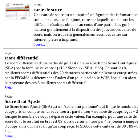
Divers
carte de score
Une carte de score est un imprimé où figurent des informations
sur le parcours que l'on joue, carte sur laquelle on reporte les
différents résultats obtenus au cours d'une partie. Les golfs
mettent gratuitement à la disposition des joueurs ces cartes de
score, mais on trouvent généralement aussi ces cartes sur
internet, prêtes à imprimer.
Suite...
Règles
score différentiel
Le score différentiel d'une partie de golf est obtenu à partir du Score Brut Ajusté
(SBA) par la formule suivante : (113 / Slope ) x (SBA - SSS). Ce sont les 8
meilleurs scores différentiels des 20 dernières parties officiellement enregistrées
par la FFGolf qui déterminent l'index d'un joueur selon le WHS, lequel est alors
la moyenne des ces 8 meilleurs scores différentiel.
Suite...
Règles
Score Brut Ajusté
Le Score Brute Ajusté (SBA) est un "score brut plafonné" qui limite le nombre d
coups pris en compte sur chaque trou à : par du trou + nombre de coups reçus + 
lorsque le nombre de coups dépasse cette valeur. Par exemple, pour une carte de
score dont le résultat en brut est 89 alors que sur un trou par 4 le joueur a marqu
8 coups alors qu'il n'avait qu'un coup reçu, le SBA de cette carte est de 88 : 89 - 
+ 7.
Suite...