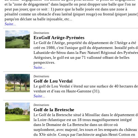
et la "zone de dégagement" dans laquelle on peut dropper une balle que l'on ne
peut pas jouer, que ce soit : 1) parce que la balle jouée est dans une zone à
pénalité comme un obstacle d'eau latéral (piquet rouge) ou frontal (piquet jaune)
parqu'on déclare sa balle injouable, etc...
Suite...
Destinations
EcoGolf Ariège-Pyrénées
Le Golf de l'Ariège, propriété du département de l'Ariège a été
créé en 1986, c'est l'unique golf du département. Installé près d
Labastide-de-Sérou dans la Parc Naturel Régional des Pyrénée
Ariègoises, le golf est un par 71 vallonné offrant de belles
perspectives.
Suite...
Destinations
Golf de Lou Verdaï
Le golf de Lou Verdaï s’étend sur une surface de 40 hectares de
verdure et d’eau en Haute-Garonne (31).
Suite...
Destinations
Golf de la Bretesche
Le Golf de la Bretesche situé à Missillac dans le département d
la Loire-Atlantique est un 18 trous magnifiquement intégré
dans le Domaine de La Bretesche dans un décor où
surplombent, avec majesté, les tours et les remparts du château
du XVe siècle. Conçu par l'architecte anglais Henri Cotton en