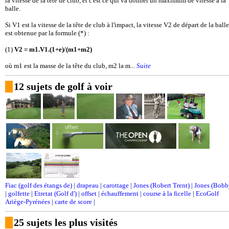
la vitesse de la tête de club, et c'est ce qui va donner un maximum de vitesse à la
balle.
Si V1 est la vitesse de la tête de club à l'impact, la vitesse V2 de départ de la balle
est obtenue par la formule (*) :
(1)
V2 = m1.V1.(1+e)/(m1+m2)
où m1 est la masse de la tête du club, m2 la m...
Suite
12 sujets de golf à voir
Fiac (golf des étangs de)
|
drapeau
|
carottage
|
Jones (Robert Trent)
|
Jones (Bobb
|
golfette
|
Etretat (Golf d')
|
offset
|
échauffement
|
course à la ficelle
|
EcoGolf
Ariège-Pyrénées
|
carte de score
|
25 sujets les plus visités