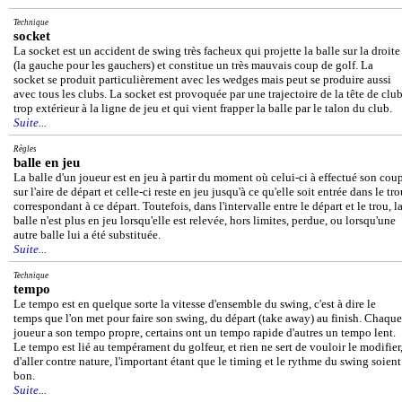
Technique
socket
La socket est un accident de swing très facheux qui projette la balle sur la droite
(la gauche pour les gauchers) et constitue un très mauvais coup de golf. La
socket se produit particulièrement avec les wedges mais peut se produire aussi
avec tous les clubs. La socket est provoquée par une trajectoire de la tête de clu
trop extérieur à la ligne de jeu et qui vient frapper la balle par le talon du club.
Suite...
Règles
balle en jeu
La balle d'un joueur est en jeu à partir du moment où celui-ci à effectué son cou
sur l'aire de départ et celle-ci reste en jeu jusqu'à ce qu'elle soit entrée dans le tr
correspondant à ce départ. Toutefois, dans l'intervalle entre le départ et le trou, l
balle n'est plus en jeu lorsqu'elle est relevée, hors limites, perdue, ou lorsqu'une
autre balle lui a été substituée.
Suite...
Technique
tempo
Le tempo est en quelque sorte la vitesse d'ensemble du swing, c'est à dire le
temps que l'on met pour faire son swing, du départ (take away) au finish. Chaque
joueur a son tempo propre, certains ont un tempo rapide d'autres un tempo lent.
Le tempo est lié au tempérament du golfeur, et rien ne sert de vouloir le modifier
d'aller contre nature, l'important étant que le timing et le rythme du swing soient
bon.
Suite...