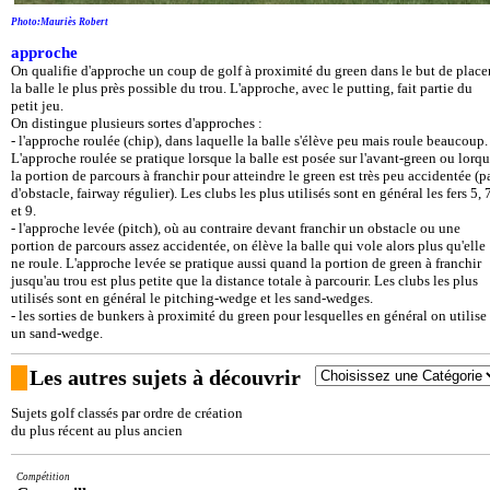
Photo:Mauriès Robert
approche
On qualifie d'approche un coup de golf à proximité du green dans le but de place
la balle le plus près possible du trou. L'approche, avec le putting, fait partie du
petit jeu.
On distingue plusieurs sortes d'approches :
- l'approche roulée (chip), dans laquelle la balle s'élève peu mais roule beaucoup.
L'approche roulée se pratique lorsque la balle est posée sur l'avant-green ou lorq
la portion de parcours à franchir pour atteindre le green est très peu accidentée (p
d'obstacle, fairway régulier). Les clubs les plus utilisés sont en général les fers 5, 
et 9.
- l'approche levée (pitch), où au contraire devant franchir un obstacle ou une
portion de parcours assez accidentée, on élève la balle qui vole alors plus qu'elle
ne roule. L'approche levée se pratique aussi quand la portion de green à franchir
jusqu'au trou est plus petite que la distance totale à parcourir. Les clubs les plus
utilisés sont en général le pitching-wedge et les sand-wedges.
- les sorties de bunkers à proximité du green pour lesquelles en général on utilise
un sand-wedge.
Les autres sujets à découvrir
Sujets golf classés par ordre de création
du plus récent au plus ancien
Compétition