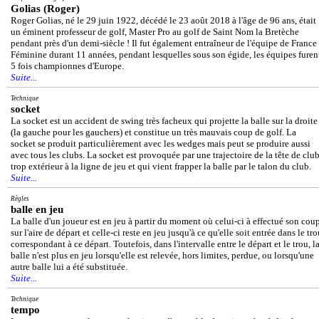
Golias (Roger)
Roger Golias, né le 29 juin 1922, décédé le 23 août 2018 à l'âge de 96 ans, était
un éminent professeur de golf, Master Pro au golf de Saint Nom la Bretèche
pendant près d'un demi-siècle ! Il fut également entraîneur de l'équipe de France
Féminine durant 11 années, pendant lesquelles sous son égide, les équipes furen
5 fois championnes d'Europe.
Suite...
Technique
socket
La socket est un accident de swing très facheux qui projette la balle sur la droite
(la gauche pour les gauchers) et constitue un très mauvais coup de golf. La
socket se produit particulièrement avec les wedges mais peut se produire aussi
avec tous les clubs. La socket est provoquée par une trajectoire de la tête de clu
trop extérieur à la ligne de jeu et qui vient frapper la balle par le talon du club.
Suite...
Règles
balle en jeu
La balle d'un joueur est en jeu à partir du moment où celui-ci à effectué son cou
sur l'aire de départ et celle-ci reste en jeu jusqu'à ce qu'elle soit entrée dans le tr
correspondant à ce départ. Toutefois, dans l'intervalle entre le départ et le trou, l
balle n'est plus en jeu lorsqu'elle est relevée, hors limites, perdue, ou lorsqu'une
autre balle lui a été substituée.
Suite...
Technique
tempo