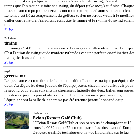
Le tempo est en quelque sorte la vitesse d'ensemble du swing, c'est à dire le
temps que l'on met pour faire son swing, du départ (take away) au finish. Chaque
joueur a son tempo propre, certains ont un tempo rapide d'autres un tempo lent.
Le tempo est lié au tempérament du golfeur, et rien ne sert de vouloir le modifier
d'aller contre nature, l'important étant que le timing et le rythme du swing soient
bon.
Suite...
Technique
timing
Le timing c'est l'enchaînement au cours du swing des différentes partie du corps.
C'est l'action de swinguer de manière rythmée avec une parfaite coordination de
mains, des bras et du corps.
Suite...
Règles
greensome
Le greensome est une formule de jeu non-officielle qui se pratique par équipe de
deux. Au départ les deux joueurs de l'équipe jouent chacun leur balle, puis pour
le second coup et les suivants ils choisissent laquelle des deux balles sera jouée.
Les deux équipiers jouent alors cette balle alternativement jusqu'au trou,
l'équipier dont la balle de départ n'a pas été retenue jouant le second coup.
Suite...
Destinations
Evian (Resort Golf Club)
L' Evian Resort Golf Club et son parcours de championnat 18
trous de 6030 m, par 72, compte parmi les plus beaux d’Europe
Outre ses qualités techniques et la vue imprenable sur le lac