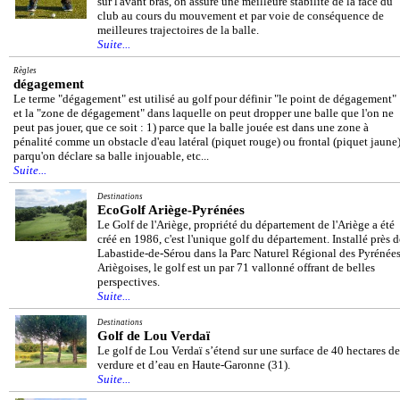
sur l'avant bras, on assure une meilleure stabilité de la face du
club au cours du mouvement et par voie de conséquence de
meilleures trajectoires de la balle.
Suite...
Règles
dégagement
Le terme "dégagement" est utilisé au golf pour définir "le point de dégagement"
et la "zone de dégagement" dans laquelle on peut dropper une balle que l'on ne
peut pas jouer, que ce soit : 1) parce que la balle jouée est dans une zone à
pénalité comme un obstacle d'eau latéral (piquet rouge) ou frontal (piquet jaune)
parqu'on déclare sa balle injouable, etc...
Suite...
Destinations
EcoGolf Ariège-Pyrénées
Le Golf de l'Ariège, propriété du département de l'Ariège a été
créé en 1986, c'est l'unique golf du département. Installé près d
Labastide-de-Sérou dans la Parc Naturel Régional des Pyrénée
Ariègoises, le golf est un par 71 vallonné offrant de belles
perspectives.
Suite...
Destinations
Golf de Lou Verdaï
Le golf de Lou Verdaï s’étend sur une surface de 40 hectares de
verdure et d’eau en Haute-Garonne (31).
Suite...