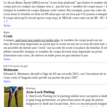
Le Score Brute Ajusté (SBA) est un "score brut plafonné" qui limite le nombre d
coups pris en compte sur chaque trou à : par du trou + nombre de coups reçus + 
lorsque le nombre de coups dépasse cette valeur. Par exemple, pour une carte de
score dont le résultat en brut est 89 alors que sur un trou par 4 le joueur a marqu
8 coups alors qu'il n'avait qu'un coup reçu, le SBA de cette carte est de 88 : 89 - 
+ 7.
Suite...
Règles
Croix
Lorsque,
sauf pour une partie en stroke play
, le nombre de coups joués sur un
trou devient trop important au point que le score en net sur ce trou devient nul, i
est possible de mettre une "croix" sur sa carte de score à la place du résultat. Il es
même conseillé, lorsque ce nombre de coups devient trop important au point
d'autoriser une croix, de relever sa balle pour ne pas ralentir le jeu.
Suite...
H & F de l'univers du golf
Heimann
Edward A. Heimann, décédé à l'âge de 83 ans en août 2021, est l’inventeur de la
veste verte d’Augusta telle qu'elle est portée de puis 1967.
Suite...
Technique
Arm-Lock Putting
L' Arm-Lock Putting est le putting réalisé avec un putter à shaf
et grip long permettant, en plus d'une prise de grip du putter,
d'appuyer le shaft sur l'avant bras. Avec ce second point d'appu