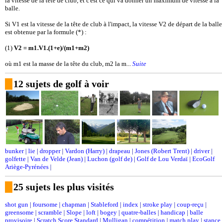
la vitesse de la tête de club, et c'est ce qui va donner un maximum de vitesse à la
balle.
Si V1 est la vitesse de la tête de club à l'impact, la vitesse V2 de départ de la balle
est obtenue par la formule (*) :
(1)
V2 = m1.V1.(1+e)/(m1+m2)
où m1 est la masse de la tête du club, m2 la m...
Suite
12 sujets de golf à voir
bunker
|
lie
|
dropper
|
Vardon (Harry)
|
drapeau
|
Jones (Robert Trent)
|
driver
|
golfette
|
Van de Velde (Jean)
|
Luchon (golf de)
|
Golf de Lou Verdaï
|
EcoGolf
Ariège-Pyrénées
|
25 sujets les plus visités
shot gun
|
foursome
|
chapman
|
Stableford
|
index
|
stroke play
|
coup-reçu
|
greensome
|
scramble
|
Slope
|
loft
|
bogey
|
quatre-balles
|
handicap
|
balle
provisoire
|
Scratch Score Standard
|
Mulligan
|
compétition
|
match play
|
stance