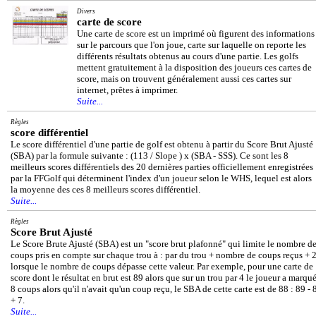
Divers
carte de score
Une carte de score est un imprimé où figurent des informations
sur le parcours que l'on joue, carte sur laquelle on reporte les
différents résultats obtenus au cours d'une partie. Les golfs
mettent gratuitement à la disposition des joueurs ces cartes de
score, mais on trouvent généralement aussi ces cartes sur
internet, prêtes à imprimer.
Suite...
Règles
score différentiel
Le score différentiel d'une partie de golf est obtenu à partir du Score Brut Ajusté
(SBA) par la formule suivante : (113 / Slope ) x (SBA - SSS). Ce sont les 8
meilleurs scores différentiels des 20 dernières parties officiellement enregistrées
par la FFGolf qui déterminent l'index d'un joueur selon le WHS, lequel est alors
la moyenne des ces 8 meilleurs scores différentiel.
Suite...
Règles
Score Brut Ajusté
Le Score Brute Ajusté (SBA) est un "score brut plafonné" qui limite le nombre d
coups pris en compte sur chaque trou à : par du trou + nombre de coups reçus + 
lorsque le nombre de coups dépasse cette valeur. Par exemple, pour une carte de
score dont le résultat en brut est 89 alors que sur un trou par 4 le joueur a marqu
8 coups alors qu'il n'avait qu'un coup reçu, le SBA de cette carte est de 88 : 89 - 
+ 7.
Suite...