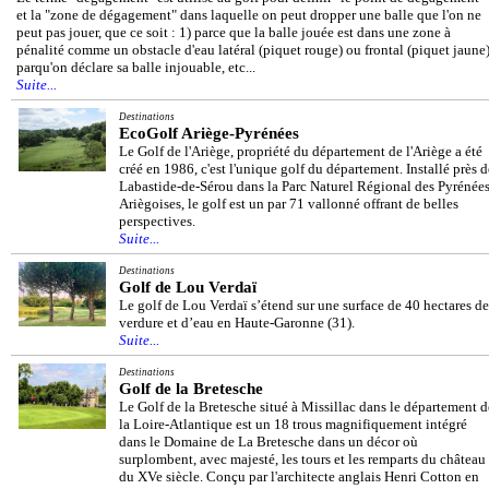
et la "zone de dégagement" dans laquelle on peut dropper une balle que l'on ne
peut pas jouer, que ce soit : 1) parce que la balle jouée est dans une zone à
pénalité comme un obstacle d'eau latéral (piquet rouge) ou frontal (piquet jaune)
parqu'on déclare sa balle injouable, etc...
Suite...
Destinations
EcoGolf Ariège-Pyrénées
Le Golf de l'Ariège, propriété du département de l'Ariège a été
créé en 1986, c'est l'unique golf du département. Installé près d
Labastide-de-Sérou dans la Parc Naturel Régional des Pyrénée
Ariègoises, le golf est un par 71 vallonné offrant de belles
perspectives.
Suite...
Destinations
Golf de Lou Verdaï
Le golf de Lou Verdaï s’étend sur une surface de 40 hectares de
verdure et d’eau en Haute-Garonne (31).
Suite...
Destinations
Golf de la Bretesche
Le Golf de la Bretesche situé à Missillac dans le département d
la Loire-Atlantique est un 18 trous magnifiquement intégré
dans le Domaine de La Bretesche dans un décor où
surplombent, avec majesté, les tours et les remparts du château
du XVe siècle. Conçu par l'architecte anglais Henri Cotton en