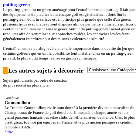
putting-green
Le putting-green est un green aménagé pour l'entraînement du putting. Il fait part
des équipements du practice dont chaque golf est généralement doté. Sur le
putting-green, dont la surface est en principe plus grande que celle d'un green,
plusieurs trous avec drapeau sont disposés afin de permettre à plusieurs golfeurs 
s'entraîner simultanément sans se gêner. Autour du putting-green l'avant green est
tondu ras afin de s'entraîner aux approches roulées, les approches levées étant
généralement interdites pour des raisons évidentes de sécurité.
L'entraînement au putting revête une telle importance dans la qualité du jeu que
certains golfeurs qui en ont la possibilité font installer chez eu un putting-green
privatif, la plupart du temps réalisé en gazon synthétique.
Les autres sujets à découvrir
Sujets golf classés par ordre de création
du plus récent au plus ancien
Compétition
Gounouilhou
Le Trophée Gounouilhou est le nom donné à la première division masculine du
Championnat de France de golf des clubs. Il rassemble chaque année sur un
grand parcours français, les seize clubs de l'élite amateur de France. C'est le plus
prestigieux tournoi par équipes en France, et le plus ancien puisque sa création
remonte à 1926.
Suite...