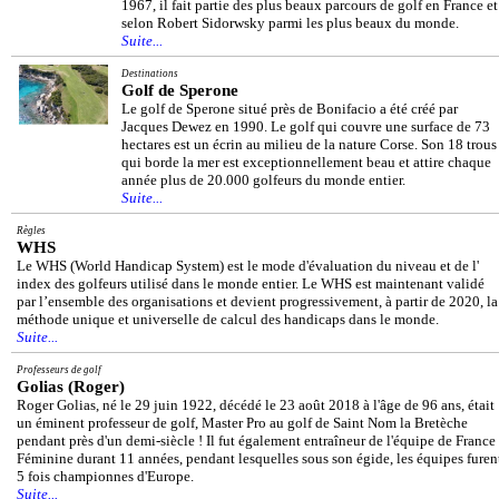
1967, il fait partie des plus beaux parcours de golf en France et
selon Robert Sidorwsky parmi les plus beaux du monde.
Suite...
Destinations
Golf de Sperone
Le golf de Sperone situé près de Bonifacio a été créé par
Jacques Dewez en 1990. Le golf qui couvre une surface de 73
hectares est un écrin au milieu de la nature Corse. Son 18 trous
qui borde la mer est exceptionnellement beau et attire chaque
année plus de 20.000 golfeurs du monde entier.
Suite...
Règles
WHS
Le WHS (World Handicap System) est le mode d'évaluation du niveau et de l'
index des golfeurs utilisé dans le monde entier. Le WHS est maintenant validé
par l’ensemble des organisations et devient progressivement, à partir de 2020, la
méthode unique et universelle de calcul des handicaps dans le monde.
Suite...
Professeurs de golf
Golias (Roger)
Roger Golias, né le 29 juin 1922, décédé le 23 août 2018 à l'âge de 96 ans, était
un éminent professeur de golf, Master Pro au golf de Saint Nom la Bretèche
pendant près d'un demi-siècle ! Il fut également entraîneur de l'équipe de France
Féminine durant 11 années, pendant lesquelles sous son égide, les équipes furen
5 fois championnes d'Europe.
Suite...