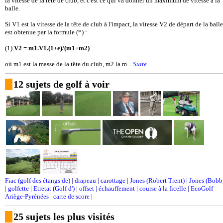
la vitesse de la tête de club, et c'est ce qui va donner un maximum de vitesse à la
balle.
Si V1 est la vitesse de la tête de club à l'impact, la vitesse V2 de départ de la balle
est obtenue par la formule (*) :
(1)
V2 = m1.V1.(1+e)/(m1+m2)
où m1 est la masse de la tête du club, m2 la m...
Suite
12 sujets de golf à voir
Fiac (golf des étangs de)
|
drapeau
|
carottage
|
Jones (Robert Trent)
|
Jones (Bobb
|
golfette
|
Etretat (Golf d')
|
offset
|
échauffement
|
course à la ficelle
|
EcoGolf
Ariège-Pyrénées
|
carte de score
|
25 sujets les plus visités