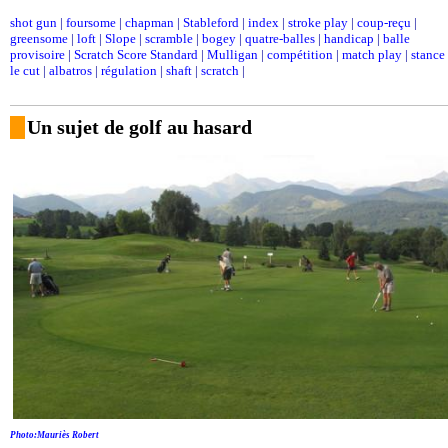
shot gun
|
foursome
|
chapman
|
Stableford
|
index
|
stroke play
|
coup-reçu
|
greensome
|
loft
|
Slope
|
scramble
|
bogey
|
quatre-balles
|
handicap
|
balle
provisoire
|
Scratch Score Standard
|
Mulligan
|
compétition
|
match play
|
stance
le cut
|
albatros
|
régulation
|
shaft
|
scratch
|
Un sujet de golf au hasard
Photo:Mauriès Robert