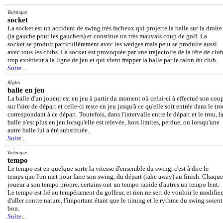
Technique
socket
La socket est un accident de swing très facheux qui projette la balle sur la droite
(la gauche pour les gauchers) et constitue un très mauvais coup de golf. La
socket se produit particulièrement avec les wedges mais peut se produire aussi
avec tous les clubs. La socket est provoquée par une trajectoire de la tête de clu
trop extérieur à la ligne de jeu et qui vient frapper la balle par le talon du club.
Suite...
Règles
balle en jeu
La balle d'un joueur est en jeu à partir du moment où celui-ci à effectué son cou
sur l'aire de départ et celle-ci reste en jeu jusqu'à ce qu'elle soit entrée dans le tr
correspondant à ce départ. Toutefois, dans l'intervalle entre le départ et le trou, l
balle n'est plus en jeu lorsqu'elle est relevée, hors limites, perdue, ou lorsqu'une
autre balle lui a été substituée.
Suite...
Technique
tempo
Le tempo est en quelque sorte la vitesse d'ensemble du swing, c'est à dire le
temps que l'on met pour faire son swing, du départ (take away) au finish. Chaque
joueur a son tempo propre, certains ont un tempo rapide d'autres un tempo lent.
Le tempo est lié au tempérament du golfeur, et rien ne sert de vouloir le modifier
d'aller contre nature, l'important étant que le timing et le rythme du swing soient
bon.
Suite...