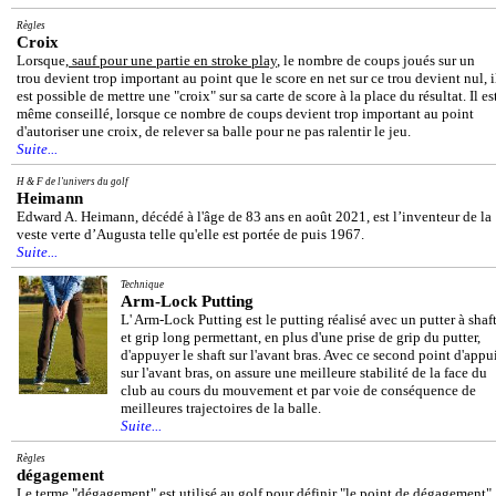
Règles
Croix
Lorsque,
sauf pour une partie en stroke play
, le nombre de coups joués sur un
trou devient trop important au point que le score en net sur ce trou devient nul, i
est possible de mettre une "croix" sur sa carte de score à la place du résultat. Il es
même conseillé, lorsque ce nombre de coups devient trop important au point
d'autoriser une croix, de relever sa balle pour ne pas ralentir le jeu.
Suite...
H & F de l'univers du golf
Heimann
Edward A. Heimann, décédé à l'âge de 83 ans en août 2021, est l’inventeur de la
veste verte d’Augusta telle qu'elle est portée de puis 1967.
Suite...
Technique
Arm-Lock Putting
L' Arm-Lock Putting est le putting réalisé avec un putter à shaf
et grip long permettant, en plus d'une prise de grip du putter,
d'appuyer le shaft sur l'avant bras. Avec ce second point d'appu
sur l'avant bras, on assure une meilleure stabilité de la face du
club au cours du mouvement et par voie de conséquence de
meilleures trajectoires de la balle.
Suite...
Règles
dégagement
Le terme "dégagement" est utilisé au golf pour définir "le point de dégagement"