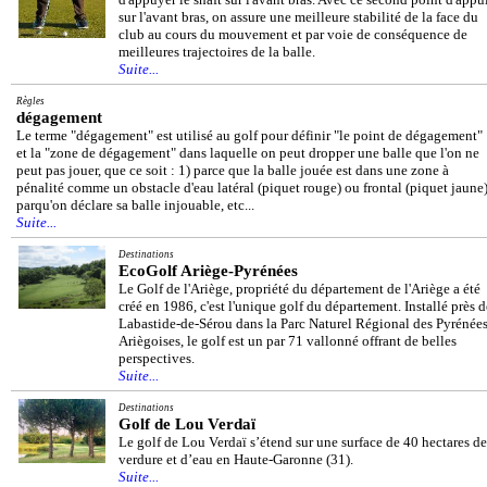
sur l'avant bras, on assure une meilleure stabilité de la face du
club au cours du mouvement et par voie de conséquence de
meilleures trajectoires de la balle.
Suite...
Règles
dégagement
Le terme "dégagement" est utilisé au golf pour définir "le point de dégagement"
et la "zone de dégagement" dans laquelle on peut dropper une balle que l'on ne
peut pas jouer, que ce soit : 1) parce que la balle jouée est dans une zone à
pénalité comme un obstacle d'eau latéral (piquet rouge) ou frontal (piquet jaune)
parqu'on déclare sa balle injouable, etc...
Suite...
Destinations
EcoGolf Ariège-Pyrénées
Le Golf de l'Ariège, propriété du département de l'Ariège a été
créé en 1986, c'est l'unique golf du département. Installé près d
Labastide-de-Sérou dans la Parc Naturel Régional des Pyrénée
Ariègoises, le golf est un par 71 vallonné offrant de belles
perspectives.
Suite...
Destinations
Golf de Lou Verdaï
Le golf de Lou Verdaï s’étend sur une surface de 40 hectares de
verdure et d’eau en Haute-Garonne (31).
Suite...