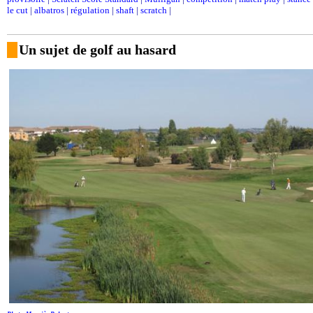
le cut
|
albatros
|
régulation
|
shaft
|
scratch
|
Un sujet de golf au hasard