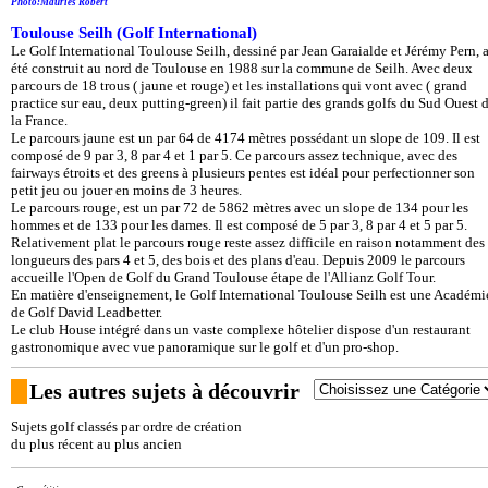
Photo:Mauriès Robert
Toulouse Seilh (Golf International)
Le Golf International Toulouse Seilh, dessiné par Jean Garaialde et Jérémy Pern, 
été construit au nord de Toulouse en 1988 sur la commune de Seilh. Avec deux
parcours de 18 trous ( jaune et rouge) et les installations qui vont avec ( grand
practice sur eau, deux putting-green) il fait partie des grands golfs du Sud Ouest 
la France.
Le parcours jaune est un par 64 de 4174 mètres possédant un slope de 109. Il est
composé de 9 par 3, 8 par 4 et 1 par 5. Ce parcours assez technique, avec des
fairways étroits et des greens à plusieurs pentes est idéal pour perfectionner son
petit jeu ou jouer en moins de 3 heures.
Le parcours rouge, est un par 72 de 5862 mètres avec un slope de 134 pour les
hommes et de 133 pour les dames. Il est composé de 5 par 3, 8 par 4 et 5 par 5.
Relativement plat le parcours rouge reste assez difficile en raison notamment des
longueurs des pars 4 et 5, des bois et des plans d'eau. Depuis 2009 le parcours
accueille l'Open de Golf du Grand Toulouse étape de l'Allianz Golf Tour.
En matière d'enseignement, le Golf International Toulouse Seilh est une Académi
de Golf David Leadbetter.
Le club House intégré dans un vaste complexe hôtelier dispose d'un restaurant
gastronomique avec vue panoramique sur le golf et d'un pro-shop.
Les autres sujets à découvrir
Sujets golf classés par ordre de création
du plus récent au plus ancien