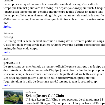
tempo
Le tempo est en quelque sorte la vitesse d'ensemble du swing, c'est à dire le
temps que l'on met pour faire son swing, du départ (take away) au finish. Chaque
joueur a son tempo propre, certains ont un tempo rapide d'autres un tempo lent.
Le tempo est lié au tempérament du golfeur, et rien ne sert de vouloir le modifier
d'aller contre nature, l'important étant que le timing et le rythme du swing soient
bon.
Suite...
Technique
timing
Le timing c'est l'enchaînement au cours du swing des différentes partie du corps.
C'est l'action de swinguer de manière rythmée avec une parfaite coordination de
mains, des bras et du corps.
Suite...
Règles
greensome
Le greensome est une formule de jeu non-officielle qui se pratique par équipe de
deux. Au départ les deux joueurs de l'équipe jouent chacun leur balle, puis pour
le second coup et les suivants ils choisissent laquelle des deux balles sera jouée.
Les deux équipiers jouent alors cette balle alternativement jusqu'au trou,
l'équipier dont la balle de départ n'a pas été retenue jouant le second coup.
Suite...
Destinations
Evian (Resort Golf Club)
L' Evian Resort Golf Club et son parcours de championnat 18
trous de 6030 m, par 72, compte parmi les plus beaux d’Europe