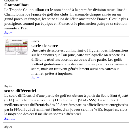
Compétition
Gounouilhou
Le Trophée Gounouilhou est le nom donné à la première division masculine du
Championnat de France de golf des clubs. Il rassemble chaque année sur un
grand parcours français, les seize clubs de l'élite amateur de France. C'est le plus
prestigieux tournoi par équipes en France, et le plus ancien puisque sa création
remonte à 1926.
Suite...
Divers
carte de score
Une carte de score est un imprimé où figurent des informations
sur le parcours que l'on joue, carte sur laquelle on reporte les
différents résultats obtenus au cours d'une partie. Les golfs
mettent gratuitement à la disposition des joueurs ces cartes de
score, mais on trouvent généralement aussi ces cartes sur
internet, prêtes à imprimer.
Suite...
Règles
score différentiel
Le score différentiel d'une partie de golf est obtenu à partir du Score Brut Ajusté
(SBA) par la formule suivante : (113 / Slope ) x (SBA - SSS). Ce sont les 8
meilleurs scores différentiels des 20 dernières parties officiellement enregistrées
par la FFGolf qui déterminent l'index d'un joueur selon le WHS, lequel est alors
la moyenne des ces 8 meilleurs scores différentiel.
Suite...
Règles