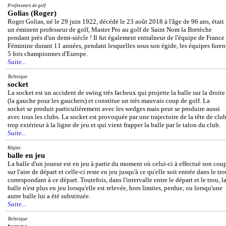
Professeurs de golf
Golias (Roger)
Roger Golias, né le 29 juin 1922, décédé le 23 août 2018 à l'âge de 96 ans, était
un éminent professeur de golf, Master Pro au golf de Saint Nom la Bretèche
pendant près d'un demi-siècle ! Il fut également entraîneur de l'équipe de France
Féminine durant 11 années, pendant lesquelles sous son égide, les équipes furen
5 fois championnes d'Europe.
Suite...
Technique
socket
La socket est un accident de swing très facheux qui projette la balle sur la droite
(la gauche pour les gauchers) et constitue un très mauvais coup de golf. La
socket se produit particulièrement avec les wedges mais peut se produire aussi
avec tous les clubs. La socket est provoquée par une trajectoire de la tête de clu
trop extérieur à la ligne de jeu et qui vient frapper la balle par le talon du club.
Suite...
Règles
balle en jeu
La balle d'un joueur est en jeu à partir du moment où celui-ci à effectué son cou
sur l'aire de départ et celle-ci reste en jeu jusqu'à ce qu'elle soit entrée dans le tr
correspondant à ce départ. Toutefois, dans l'intervalle entre le départ et le trou, l
balle n'est plus en jeu lorsqu'elle est relevée, hors limites, perdue, ou lorsqu'une
autre balle lui a été substituée.
Suite...
Technique