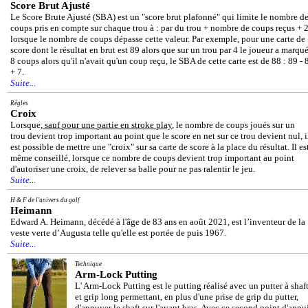
Score Brut Ajusté
Le Score Brute Ajusté (SBA) est un "score brut plafonné" qui limite le nombre d
coups pris en compte sur chaque trou à : par du trou + nombre de coups reçus + 
lorsque le nombre de coups dépasse cette valeur. Par exemple, pour une carte de
score dont le résultat en brut est 89 alors que sur un trou par 4 le joueur a marqu
8 coups alors qu'il n'avait qu'un coup reçu, le SBA de cette carte est de 88 : 89 - 
+ 7.
Suite...
Règles
Croix
Lorsque,
sauf pour une partie en stroke play
, le nombre de coups joués sur un
trou devient trop important au point que le score en net sur ce trou devient nul, i
est possible de mettre une "croix" sur sa carte de score à la place du résultat. Il es
même conseillé, lorsque ce nombre de coups devient trop important au point
d'autoriser une croix, de relever sa balle pour ne pas ralentir le jeu.
Suite...
H & F de l'univers du golf
Heimann
Edward A. Heimann, décédé à l'âge de 83 ans en août 2021, est l’inventeur de la
veste verte d’Augusta telle qu'elle est portée de puis 1967.
Suite...
Technique
Arm-Lock Putting
L' Arm-Lock Putting est le putting réalisé avec un putter à shaf
et grip long permettant, en plus d'une prise de grip du putter,
d'appuyer le shaft sur l'avant bras. Avec ce second point d'appu