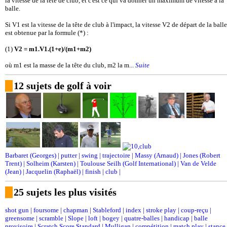
la vitesse de la tête de club, et c'est ce qui va donner un maximum de vitesse à la
balle.
Si V1 est la vitesse de la tête de club à l'impact, la vitesse V2 de départ de la balle
est obtenue par la formule (*) :
(1)
V2 = m1.V1.(1+e)/(m1+m2)
où m1 est la masse de la tête du club, m2 la m...
Suite
12 sujets de golf à voir
Barbaret (Georges)
|
putter
|
swing
|
trajectoire
|
Massy (Arnaud)
|
Jones (Robert
Trent)
|
Solheim (Karsten)
|
Toulouse Seilh (Golf International)
|
Van de Velde
(Jean)
|
Jacquelin (Raphaël)
|
finish
|
club
|
25 sujets les plus visités
shot gun
|
foursome
|
chapman
|
Stableford
|
index
|
stroke play
|
coup-reçu
|
greensome
|
scramble
|
Slope
|
loft
|
bogey
|
quatre-balles
|
handicap
|
balle
provisoire
|
Scratch Score Standard
|
Mulligan
|
compétition
|
match play
|
stance