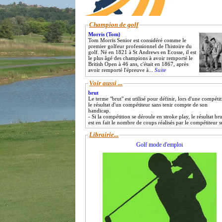
Champion de golf
Morris (Tom)
Tom Morris Senior est considéré comme le
premier golfeur professionnel de l'histoire du
golf. Né en 1821 à St Andrews en Ecosse, il est
le plus âgé des champions à avoir remporté le
British Open à 46 ans, c'était en 1867, après
avoir remporté l'épreuve à...
Suite
Voir aussi ...
brut
Le terme "brut" est utilisé pour définir, lors d'une compétit
le résultat d'un compétiteur sans tenir compte de son
handicap.
- Si la compétition se déroule en stroke play, le résultat bru
est en fait le nombre de coups réalisés par le compétiteur su
Librairie...
Golf mode d'emploi