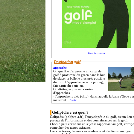
Tous les livres
Destination golf
approche
On qualifie d'approche un coup de
golf à proximité du green dans le but
de placer la balle le plus près possible
du trou. L'approche, avec le putting,
fait partie du petit jeu.
On distingue plusieurs sortes
d'approches :
- l'approche roulée (chip), dans laquelle la balle s'élève pe
mais roul...
Suite
Golfpédia c'est quoi ?
Golfpédia (golfpedia.fr), l'encyclopédie du golf, est un lieu 
partage de l'information et des connaissances sur le golf.
Chacun peut écrire sur un sujet se rapportant au golf, corrig
complèter des textes existants.
Dans les textes, les mots en couleur sont des liens renvoyant 