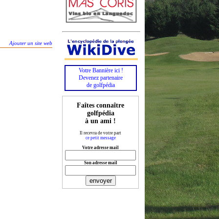
Ajouter un site web
Votre Bannière ici !
Devenez partenaire
de golfpédia
Faîtes connaître
golfpédia
à un ami !
Il recevra de votre part
ce petit message
Votre adresse mail
Son adresse mail