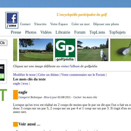
L'encyclopédie participative du golf
Contact
S'inscrire
Votre Espace
Créer un mot
Déposer une photo
Presse
Photos
Vidéos
Librairie
Forum
TopLiens
TopSujets
Cliquez sur une image défilante ou
visitez l'album
de golfpédia
Modifier le texte
|
Créer un thème
|
Votre commentaire sur le Forum
|
Les mots clés du texte
eagle
|
trou
|
eagle
Categorie
Technique -
Mise à jour
05/08/2011 -
Cacher
les mots clés
Lorsque qu'un
trou
est réalisé en 2 coups de moins que le par on dit que l'on a fait un e
donc 3 coups sur un par 5, 2 coups sur un par 4 et 1 coup sur un par 3. Il s'agit d'un sc
assez rare.
Voir aussi ...