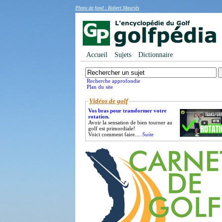
Photo de fond : Robert Mauriès
Accueil
Sujets
Dictionnaire
Recherche approfondie
Plan du site
Vidéos de golf
Vos bras pour transformer votre
rotation.
Avoir la sensation de bien tourner au
golf est primordiale!
Voici comment faire....
Suite