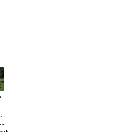
u
de
er ou
vers le