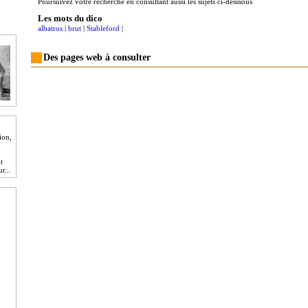
Poursuivez votre recherche en consultant aussi les sujets ci-desssous
Les mots du dico
albatros
|
brut
|
Stableford
|
Des pages web à consulter
ion,
t
r...