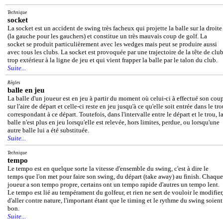
Technique
socket
La socket est un accident de swing très facheux qui projette la balle sur la droite
(la gauche pour les gauchers) et constitue un très mauvais coup de golf. La
socket se produit particulièrement avec les wedges mais peut se produire aussi
avec tous les clubs. La socket est provoquée par une trajectoire de la tête de clu
trop extérieur à la ligne de jeu et qui vient frapper la balle par le talon du club.
Suite...
Règles
balle en jeu
La balle d'un joueur est en jeu à partir du moment où celui-ci à effectué son cou
sur l'aire de départ et celle-ci reste en jeu jusqu'à ce qu'elle soit entrée dans le tr
correspondant à ce départ. Toutefois, dans l'intervalle entre le départ et le trou, l
balle n'est plus en jeu lorsqu'elle est relevée, hors limites, perdue, ou lorsqu'une
autre balle lui a été substituée.
Suite...
Technique
tempo
Le tempo est en quelque sorte la vitesse d'ensemble du swing, c'est à dire le
temps que l'on met pour faire son swing, du départ (take away) au finish. Chaque
joueur a son tempo propre, certains ont un tempo rapide d'autres un tempo lent.
Le tempo est lié au tempérament du golfeur, et rien ne sert de vouloir le modifier
d'aller contre nature, l'important étant que le timing et le rythme du swing soient
bon.
Suite...