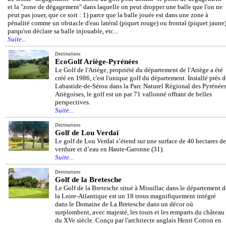
et la "zone de dégagement" dans laquelle on peut dropper une balle que l'on ne
peut pas jouer, que ce soit : 1) parce que la balle jouée est dans une zone à
pénalité comme un obstacle d'eau latéral (piquet rouge) ou frontal (piquet jaune)
parqu'on déclare sa balle injouable, etc...
Suite...
Destinations
EcoGolf Ariège-Pyrénées
Le Golf de l'Ariège, propriété du département de l'Ariège a été
créé en 1986, c'est l'unique golf du département. Installé près d
Labastide-de-Sérou dans la Parc Naturel Régional des Pyrénée
Ariègoises, le golf est un par 71 vallonné offrant de belles
perspectives.
Suite...
Destinations
Golf de Lou Verdaï
Le golf de Lou Verdaï s’étend sur une surface de 40 hectares de
verdure et d’eau en Haute-Garonne (31).
Suite...
Destinations
Golf de la Bretesche
Le Golf de la Bretesche situé à Missillac dans le département d
la Loire-Atlantique est un 18 trous magnifiquement intégré
dans le Domaine de La Bretesche dans un décor où
surplombent, avec majesté, les tours et les remparts du château
du XVe siècle. Conçu par l'architecte anglais Henri Cotton en