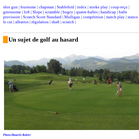
shot gun
|
foursome
|
chapman
|
Stableford
|
index
|
stroke play
|
coup-reçu
|
greensome
|
loft
|
Slope
|
scramble
|
bogey
|
quatre-balles
|
handicap
|
balle
provisoire
|
Scratch Score Standard
|
Mulligan
|
compétition
|
match play
|
stance
le cut
|
albatros
|
régulation
|
shaft
|
scratch
|
Un sujet de golf au hasard
Photo:Mauriès Robert