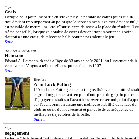
Règles
Croix
Lorsque,
sauf pour une partie en stroke play
, le nombre de coups joués sur un
trou devient trop important au point que le score en net sur ce trou devient nul, i
est possible de mettre une "croix" sur sa carte de score à la place du résultat. Il es
même conseillé, lorsque ce nombre de coups devient trop important au point
d'autoriser une croix, de relever sa balle pour ne pas ralentir le jeu.
Suite...
H & F de l'univers du golf
Heimann
Edward A. Heimann, décédé à l'âge de 83 ans en août 2021, est l’inventeur de la
veste verte d’Augusta telle qu'elle est portée de puis 1967.
Suite...
Technique
Arm-Lock Putting
L' Arm-Lock Putting est le putting réalisé avec un putter à shaf
et grip long permettant, en plus d'une prise de grip du putter,
d'appuyer le shaft sur l'avant bras. Avec ce second point d'appu
sur l'avant bras, on assure une meilleure stabilité de la face du
club au cours du mouvement et par voie de conséquence de
meilleures trajectoires de la balle.
Suite...
Règles
dégagement
Le terme "dégagement" est utilisé au golf pour définir "le point de dégagement"