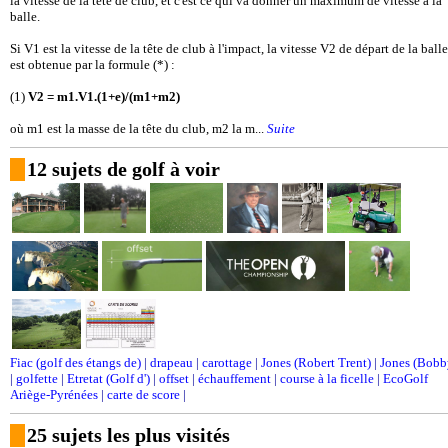
la vitesse de la tête de club, et c'est ce qui va donner un maximum de vitesse à la
balle.
Si V1 est la vitesse de la tête de club à l'impact, la vitesse V2 de départ de la balle
est obtenue par la formule (*) :
(1)
V2 = m1.V1.(1+e)/(m1+m2)
où m1 est la masse de la tête du club, m2 la m...
Suite
12 sujets de golf à voir
Fiac (golf des étangs de)
|
drapeau
|
carottage
|
Jones (Robert Trent)
|
Jones (Bobb
|
golfette
|
Etretat (Golf d')
|
offset
|
échauffement
|
course à la ficelle
|
EcoGolf
Ariège-Pyrénées
|
carte de score
|
25 sujets les plus visités