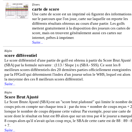
Divers
carte de score
Une carte de score est un imprimé où figurent des informations
sur le parcours que l'on joue, carte sur laquelle on reporte les
différents résultats obtenus au cours d'une partie. Les golfs
mettent gratuitement à la disposition des joueurs ces cartes de
score, mais on trouvent généralement aussi ces cartes sur
internet, prêtes à imprimer.
Suite...
Règles
score différentiel
Le score différentiel d'une partie de golf est obtenu à partir du Score Brut Ajusté
(SBA) par la formule suivante : (113 / Slope ) x (SBA - SSS). Ce sont les 8
meilleurs scores différentiels des 20 dernières parties officiellement enregistrées
par la FFGolf qui déterminent l'index d'un joueur selon le WHS, lequel est alors
la moyenne des ces 8 meilleurs scores différentiel.
Suite...
Règles
Score Brut Ajusté
Le Score Brute Ajusté (SBA) est un "score brut plafonné" qui limite le nombre d
coups pris en compte sur chaque trou à : par du trou + nombre de coups reçus + 
lorsque le nombre de coups dépasse cette valeur. Par exemple, pour une carte de
score dont le résultat en brut est 89 alors que sur un trou par 4 le joueur a marqu
8 coups alors qu'il n'avait qu'un coup reçu, le SBA de cette carte est de 88 : 89 - 
+ 7.
Suite...