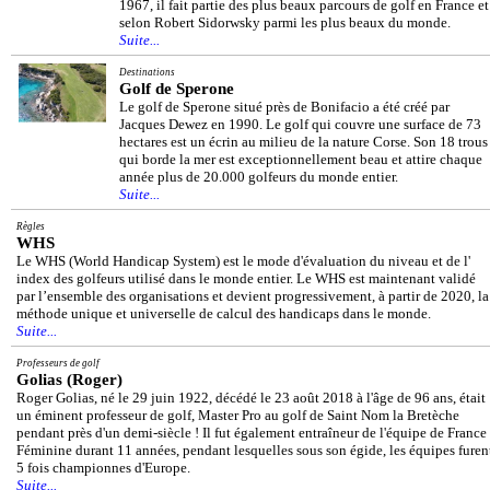
1967, il fait partie des plus beaux parcours de golf en France et
selon Robert Sidorwsky parmi les plus beaux du monde.
Suite...
Destinations
Golf de Sperone
Le golf de Sperone situé près de Bonifacio a été créé par
Jacques Dewez en 1990. Le golf qui couvre une surface de 73
hectares est un écrin au milieu de la nature Corse. Son 18 trous
qui borde la mer est exceptionnellement beau et attire chaque
année plus de 20.000 golfeurs du monde entier.
Suite...
Règles
WHS
Le WHS (World Handicap System) est le mode d'évaluation du niveau et de l'
index des golfeurs utilisé dans le monde entier. Le WHS est maintenant validé
par l’ensemble des organisations et devient progressivement, à partir de 2020, la
méthode unique et universelle de calcul des handicaps dans le monde.
Suite...
Professeurs de golf
Golias (Roger)
Roger Golias, né le 29 juin 1922, décédé le 23 août 2018 à l'âge de 96 ans, était
un éminent professeur de golf, Master Pro au golf de Saint Nom la Bretèche
pendant près d'un demi-siècle ! Il fut également entraîneur de l'équipe de France
Féminine durant 11 années, pendant lesquelles sous son égide, les équipes furen
5 fois championnes d'Europe.
Suite...