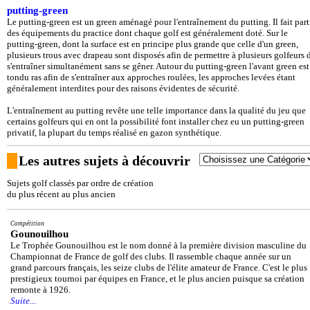
putting-green
Le putting-green est un green aménagé pour l'entraînement du putting. Il fait part
des équipements du practice dont chaque golf est généralement doté. Sur le
putting-green, dont la surface est en principe plus grande que celle d'un green,
plusieurs trous avec drapeau sont disposés afin de permettre à plusieurs golfeurs 
s'entraîner simultanément sans se gêner. Autour du putting-green l'avant green est
tondu ras afin de s'entraîner aux approches roulées, les approches levées étant
généralement interdites pour des raisons évidentes de sécurité.
L'entraînement au putting revête une telle importance dans la qualité du jeu que
certains golfeurs qui en ont la possibilité font installer chez eu un putting-green
privatif, la plupart du temps réalisé en gazon synthétique.
Les autres sujets à découvrir
Sujets golf classés par ordre de création
du plus récent au plus ancien
Compétition
Gounouilhou
Le Trophée Gounouilhou est le nom donné à la première division masculine du
Championnat de France de golf des clubs. Il rassemble chaque année sur un
grand parcours français, les seize clubs de l'élite amateur de France. C'est le plus
prestigieux tournoi par équipes en France, et le plus ancien puisque sa création
remonte à 1926.
Suite...