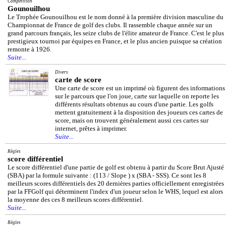
Compétition
Gounouilhou
Le Trophée Gounouilhou est le nom donné à la première division masculine du
Championnat de France de golf des clubs. Il rassemble chaque année sur un
grand parcours français, les seize clubs de l'élite amateur de France. C'est le plus
prestigieux tournoi par équipes en France, et le plus ancien puisque sa création
remonte à 1926.
Suite...
Divers
carte de score
Une carte de score est un imprimé où figurent des informations
sur le parcours que l'on joue, carte sur laquelle on reporte les
différents résultats obtenus au cours d'une partie. Les golfs
mettent gratuitement à la disposition des joueurs ces cartes de
score, mais on trouvent généralement aussi ces cartes sur
internet, prêtes à imprimer.
Suite...
Règles
score différentiel
Le score différentiel d'une partie de golf est obtenu à partir du Score Brut Ajusté
(SBA) par la formule suivante : (113 / Slope ) x (SBA - SSS). Ce sont les 8
meilleurs scores différentiels des 20 dernières parties officiellement enregistrées
par la FFGolf qui déterminent l'index d'un joueur selon le WHS, lequel est alors
la moyenne des ces 8 meilleurs scores différentiel.
Suite...
Règles