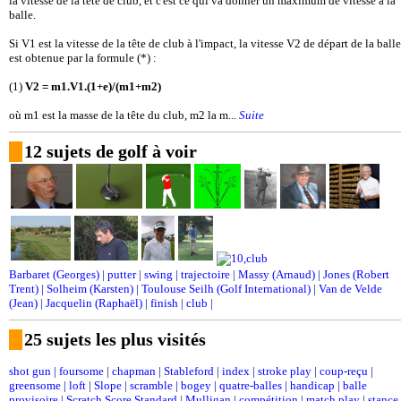
la vitesse de la tête de club, et c'est ce qui va donner un maximum de vitesse à la
balle.
Si V1 est la vitesse de la tête de club à l'impact, la vitesse V2 de départ de la balle
est obtenue par la formule (*) :
(1)
V2 = m1.V1.(1+e)/(m1+m2)
où m1 est la masse de la tête du club, m2 la m...
Suite
12 sujets de golf à voir
Barbaret (Georges)
|
putter
|
swing
|
trajectoire
|
Massy (Arnaud)
|
Jones (Robert
Trent)
|
Solheim (Karsten)
|
Toulouse Seilh (Golf International)
|
Van de Velde
(Jean)
|
Jacquelin (Raphaël)
|
finish
|
club
|
25 sujets les plus visités
shot gun
|
foursome
|
chapman
|
Stableford
|
index
|
stroke play
|
coup-reçu
|
greensome
|
loft
|
Slope
|
scramble
|
bogey
|
quatre-balles
|
handicap
|
balle
provisoire
|
Scratch Score Standard
|
Mulligan
|
compétition
|
match play
|
stance