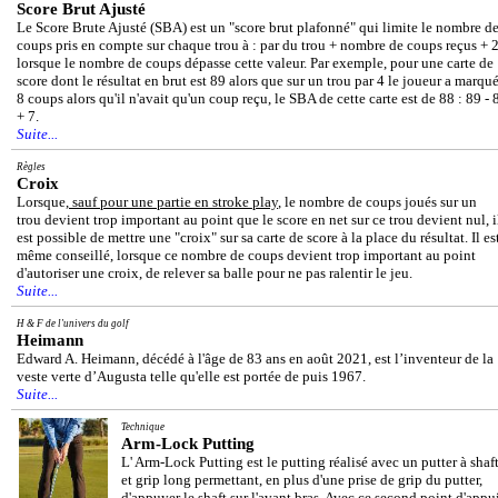
Score Brut Ajusté
Le Score Brute Ajusté (SBA) est un "score brut plafonné" qui limite le nombre d
coups pris en compte sur chaque trou à : par du trou + nombre de coups reçus + 
lorsque le nombre de coups dépasse cette valeur. Par exemple, pour une carte de
score dont le résultat en brut est 89 alors que sur un trou par 4 le joueur a marqu
8 coups alors qu'il n'avait qu'un coup reçu, le SBA de cette carte est de 88 : 89 - 
+ 7.
Suite...
Règles
Croix
Lorsque,
sauf pour une partie en stroke play
, le nombre de coups joués sur un
trou devient trop important au point que le score en net sur ce trou devient nul, i
est possible de mettre une "croix" sur sa carte de score à la place du résultat. Il es
même conseillé, lorsque ce nombre de coups devient trop important au point
d'autoriser une croix, de relever sa balle pour ne pas ralentir le jeu.
Suite...
H & F de l'univers du golf
Heimann
Edward A. Heimann, décédé à l'âge de 83 ans en août 2021, est l’inventeur de la
veste verte d’Augusta telle qu'elle est portée de puis 1967.
Suite...
Technique
Arm-Lock Putting
L' Arm-Lock Putting est le putting réalisé avec un putter à shaf
et grip long permettant, en plus d'une prise de grip du putter,
d'appuyer le shaft sur l'avant bras. Avec ce second point d'appu