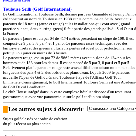
Photo:Mauriès Robert
Toulouse Seilh (Golf International)
Le Golf International Toulouse Seilh, dessiné par Jean Garaialde et Jérémy Pern, 
été construit au nord de Toulouse en 1988 sur la commune de Seilh. Avec deux
parcours de 18 trous ( jaune et rouge) et les installations qui vont avec ( grand
practice sur eau, deux putting-green) il fait partie des grands golfs du Sud Ouest 
la France.
Le parcours jaune est un par 64 de 4174 mètres possédant un slope de 109. Il est
composé de 9 par 3, 8 par 4 et 1 par 5. Ce parcours assez technique, avec des
fairways étroits et des greens à plusieurs pentes est idéal pour perfectionner son
petit jeu ou jouer en moins de 3 heures.
Le parcours rouge, est un par 72 de 5862 mètres avec un slope de 134 pour les
hommes et de 133 pour les dames. Il est composé de 5 par 3, 8 par 4 et 5 par 5.
Relativement plat le parcours rouge reste assez difficile en raison notamment des
longueurs des pars 4 et 5, des bois et des plans d'eau. Depuis 2009 le parcours
accueille l'Open de Golf du Grand Toulouse étape de l'Allianz Golf Tour.
En matière d'enseignement, le Golf International Toulouse Seilh est une Académi
de Golf David Leadbetter.
Le club House intégré dans un vaste complexe hôtelier dispose d'un restaurant
gastronomique avec vue panoramique sur le golf et d'un pro-shop.
Les autres sujets à découvrir
Sujets golf classés par ordre de création
du plus récent au plus ancien