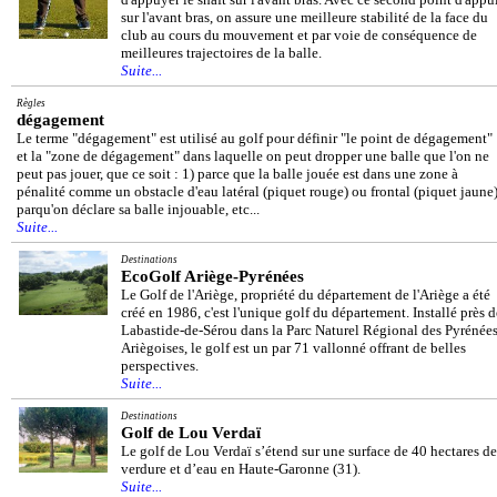
sur l'avant bras, on assure une meilleure stabilité de la face du
club au cours du mouvement et par voie de conséquence de
meilleures trajectoires de la balle.
Suite...
Règles
dégagement
Le terme "dégagement" est utilisé au golf pour définir "le point de dégagement"
et la "zone de dégagement" dans laquelle on peut dropper une balle que l'on ne
peut pas jouer, que ce soit : 1) parce que la balle jouée est dans une zone à
pénalité comme un obstacle d'eau latéral (piquet rouge) ou frontal (piquet jaune)
parqu'on déclare sa balle injouable, etc...
Suite...
Destinations
EcoGolf Ariège-Pyrénées
Le Golf de l'Ariège, propriété du département de l'Ariège a été
créé en 1986, c'est l'unique golf du département. Installé près d
Labastide-de-Sérou dans la Parc Naturel Régional des Pyrénée
Ariègoises, le golf est un par 71 vallonné offrant de belles
perspectives.
Suite...
Destinations
Golf de Lou Verdaï
Le golf de Lou Verdaï s’étend sur une surface de 40 hectares de
verdure et d’eau en Haute-Garonne (31).
Suite...