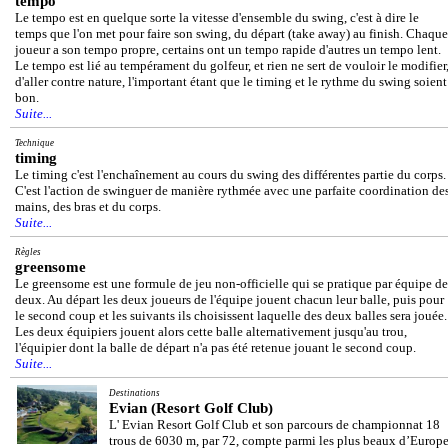
tempo
Le tempo est en quelque sorte la vitesse d'ensemble du swing, c'est à dire le
temps que l'on met pour faire son swing, du départ (take away) au finish. Chaque
joueur a son tempo propre, certains ont un tempo rapide d'autres un tempo lent.
Le tempo est lié au tempérament du golfeur, et rien ne sert de vouloir le modifier
d'aller contre nature, l'important étant que le timing et le rythme du swing soient
bon.
Suite...
Technique
timing
Le timing c'est l'enchaînement au cours du swing des différentes partie du corps.
C'est l'action de swinguer de manière rythmée avec une parfaite coordination de
mains, des bras et du corps.
Suite...
Règles
greensome
Le greensome est une formule de jeu non-officielle qui se pratique par équipe de
deux. Au départ les deux joueurs de l'équipe jouent chacun leur balle, puis pour
le second coup et les suivants ils choisissent laquelle des deux balles sera jouée.
Les deux équipiers jouent alors cette balle alternativement jusqu'au trou,
l'équipier dont la balle de départ n'a pas été retenue jouant le second coup.
Suite...
Destinations
Evian (Resort Golf Club)
L' Evian Resort Golf Club et son parcours de championnat 18
trous de 6030 m, par 72, compte parmi les plus beaux d’Europe