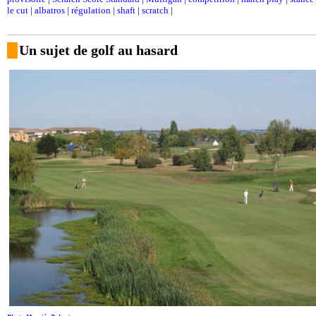
le cut
|
albatros
|
régulation
|
shaft
|
scratch
|
Un sujet de golf au hasard