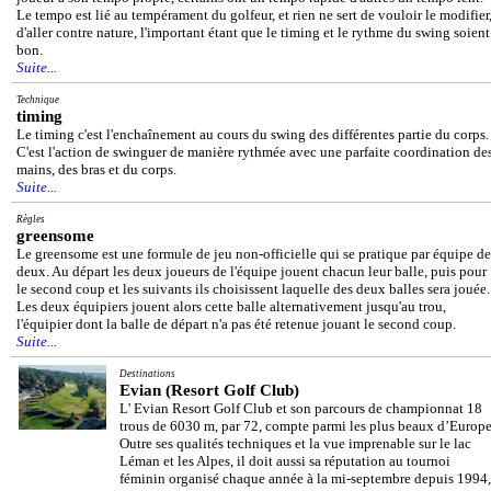
Le tempo est lié au tempérament du golfeur, et rien ne sert de vouloir le modifier
d'aller contre nature, l'important étant que le timing et le rythme du swing soient
bon.
Suite...
Technique
timing
Le timing c'est l'enchaînement au cours du swing des différentes partie du corps.
C'est l'action de swinguer de manière rythmée avec une parfaite coordination de
mains, des bras et du corps.
Suite...
Règles
greensome
Le greensome est une formule de jeu non-officielle qui se pratique par équipe de
deux. Au départ les deux joueurs de l'équipe jouent chacun leur balle, puis pour
le second coup et les suivants ils choisissent laquelle des deux balles sera jouée.
Les deux équipiers jouent alors cette balle alternativement jusqu'au trou,
l'équipier dont la balle de départ n'a pas été retenue jouant le second coup.
Suite...
Destinations
Evian (Resort Golf Club)
L' Evian Resort Golf Club et son parcours de championnat 18
trous de 6030 m, par 72, compte parmi les plus beaux d’Europe
Outre ses qualités techniques et la vue imprenable sur le lac
Léman et les Alpes, il doit aussi sa réputation au tournoi
féminin organisé chaque année à la mi-septembre depuis 1994,