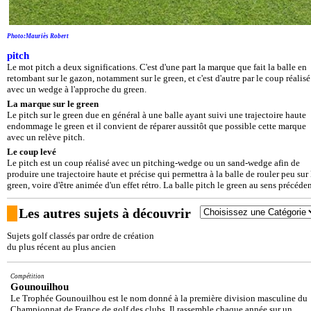
Photo:Mauriès Robert
pitch
Le mot pitch a deux significations. C'est d'une part la marque que fait la balle en
retombant sur le gazon, notamment sur le green, et c'est d'autre par le coup réalisé
avec un wedge à l'approche du green.
La marque sur le green
Le pitch sur le green due en général à une balle ayant suivi une trajectoire haute
endommage le green et il convient de réparer aussitôt que possible cette marque
avec un relève pitch.
Le coup levé
Le pitch est un coup réalisé avec un pitching-wedge ou un sand-wedge afin de
produire une trajectoire haute et précise qui permettra à la balle de rouler peu sur 
green, voire d'être animée d'un effet rétro. La balle pitch le green au sens précéden
Les autres sujets à découvrir
Sujets golf classés par ordre de création
du plus récent au plus ancien
Compétition
Gounouilhou
Le Trophée Gounouilhou est le nom donné à la première division masculine du
Championnat de France de golf des clubs. Il rassemble chaque année sur un