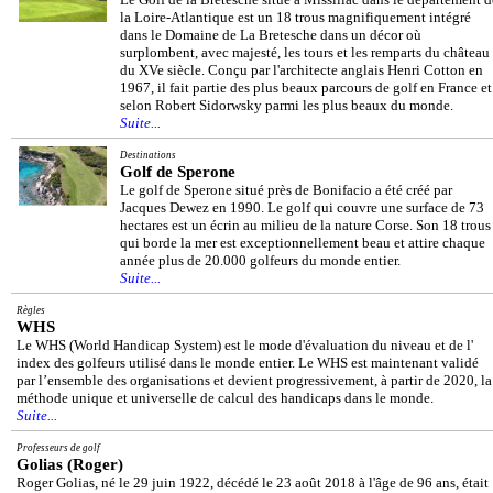
la Loire-Atlantique est un 18 trous magnifiquement intégré
dans le Domaine de La Bretesche dans un décor où
surplombent, avec majesté, les tours et les remparts du château
du XVe siècle. Conçu par l'architecte anglais Henri Cotton en
1967, il fait partie des plus beaux parcours de golf en France et
selon Robert Sidorwsky parmi les plus beaux du monde.
Suite...
Destinations
Golf de Sperone
Le golf de Sperone situé près de Bonifacio a été créé par
Jacques Dewez en 1990. Le golf qui couvre une surface de 73
hectares est un écrin au milieu de la nature Corse. Son 18 trous
qui borde la mer est exceptionnellement beau et attire chaque
année plus de 20.000 golfeurs du monde entier.
Suite...
Règles
WHS
Le WHS (World Handicap System) est le mode d'évaluation du niveau et de l'
index des golfeurs utilisé dans le monde entier. Le WHS est maintenant validé
par l’ensemble des organisations et devient progressivement, à partir de 2020, la
méthode unique et universelle de calcul des handicaps dans le monde.
Suite...
Professeurs de golf
Golias (Roger)
Roger Golias, né le 29 juin 1922, décédé le 23 août 2018 à l'âge de 96 ans, était