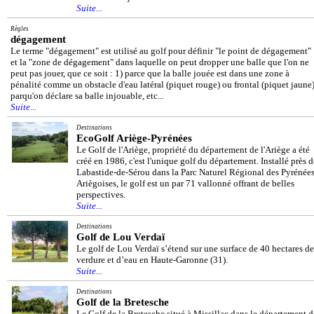
Suite...
Règles
dégagement
Le terme "dégagement" est utilisé au golf pour définir "le point de dégagement"
et la "zone de dégagement" dans laquelle on peut dropper une balle que l'on ne
peut pas jouer, que ce soit : 1) parce que la balle jouée est dans une zone à
pénalité comme un obstacle d'eau latéral (piquet rouge) ou frontal (piquet jaune)
parqu'on déclare sa balle injouable, etc...
Suite...
Destinations
EcoGolf Ariège-Pyrénées
Le Golf de l'Ariège, propriété du département de l'Ariège a été
créé en 1986, c'est l'unique golf du département. Installé près d
Labastide-de-Sérou dans la Parc Naturel Régional des Pyrénée
Ariègoises, le golf est un par 71 vallonné offrant de belles
perspectives.
Suite...
Destinations
Golf de Lou Verdaï
Le golf de Lou Verdaï s’étend sur une surface de 40 hectares de
verdure et d’eau en Haute-Garonne (31).
Suite...
Destinations
Golf de la Bretesche
Le Golf de la Bretesche situé à Missillac dans le département d