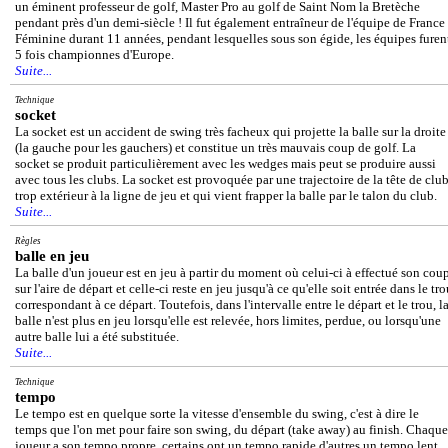
un éminent professeur de golf, Master Pro au golf de Saint Nom la Bretèche
pendant près d'un demi-siècle ! Il fut également entraîneur de l'équipe de France
Féminine durant 11 années, pendant lesquelles sous son égide, les équipes furen
5 fois championnes d'Europe.
Suite...
Technique
socket
La socket est un accident de swing très facheux qui projette la balle sur la droite
(la gauche pour les gauchers) et constitue un très mauvais coup de golf. La
socket se produit particulièrement avec les wedges mais peut se produire aussi
avec tous les clubs. La socket est provoquée par une trajectoire de la tête de clu
trop extérieur à la ligne de jeu et qui vient frapper la balle par le talon du club.
Suite...
Règles
balle en jeu
La balle d'un joueur est en jeu à partir du moment où celui-ci à effectué son cou
sur l'aire de départ et celle-ci reste en jeu jusqu'à ce qu'elle soit entrée dans le tr
correspondant à ce départ. Toutefois, dans l'intervalle entre le départ et le trou, l
balle n'est plus en jeu lorsqu'elle est relevée, hors limites, perdue, ou lorsqu'une
autre balle lui a été substituée.
Suite...
Technique
tempo
Le tempo est en quelque sorte la vitesse d'ensemble du swing, c'est à dire le
temps que l'on met pour faire son swing, du départ (take away) au finish. Chaque
joueur a son tempo propre, certains ont un tempo rapide d'autres un tempo lent.