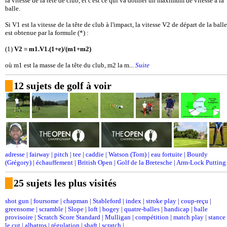
la vitesse de la tête de club, et c'est ce qui va donner un maximum de vitesse à la
balle.
Si V1 est la vitesse de la tête de club à l'impact, la vitesse V2 de départ de la balle
est obtenue par la formule (*) :
(1)
V2 = m1.V1.(1+e)/(m1+m2)
où m1 est la masse de la tête du club, m2 la m...
Suite
12 sujets de golf à voir
adresse
|
fairway
|
pitch
|
tee
|
caddie
|
Watson (Tom)
|
eau fortuite
|
Bourdy
(Grégory)
|
échauffement
|
British Open
|
Golf de la Bretesche
|
Arm-Lock Putting
25 sujets les plus visités
shot gun
|
foursome
|
chapman
|
Stableford
|
index
|
stroke play
|
coup-reçu
|
greensome
|
scramble
|
Slope
|
loft
|
bogey
|
quatre-balles
|
handicap
|
balle
provisoire
|
Scratch Score Standard
|
Mulligan
|
compétition
|
match play
|
stance
le cut
|
albatros
|
régulation
|
shaft
|
scratch
|