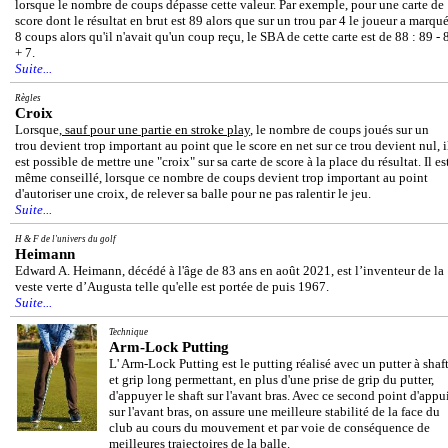
lorsque le nombre de coups dépasse cette valeur. Par exemple, pour une carte de
score dont le résultat en brut est 89 alors que sur un trou par 4 le joueur a marqu
8 coups alors qu'il n'avait qu'un coup reçu, le SBA de cette carte est de 88 : 89 - 
+ 7.
Suite...
Règles
Croix
Lorsque,
sauf pour une partie en stroke play
, le nombre de coups joués sur un
trou devient trop important au point que le score en net sur ce trou devient nul, i
est possible de mettre une "croix" sur sa carte de score à la place du résultat. Il es
même conseillé, lorsque ce nombre de coups devient trop important au point
d'autoriser une croix, de relever sa balle pour ne pas ralentir le jeu.
Suite...
H & F de l'univers du golf
Heimann
Edward A. Heimann, décédé à l'âge de 83 ans en août 2021, est l’inventeur de la
veste verte d’Augusta telle qu'elle est portée de puis 1967.
Suite...
Technique
Arm-Lock Putting
L' Arm-Lock Putting est le putting réalisé avec un putter à shaf
et grip long permettant, en plus d'une prise de grip du putter,
d'appuyer le shaft sur l'avant bras. Avec ce second point d'appu
sur l'avant bras, on assure une meilleure stabilité de la face du
club au cours du mouvement et par voie de conséquence de
meilleures trajectoires de la balle.