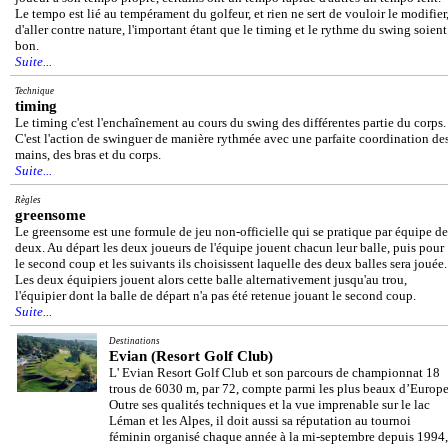
Le tempo est lié au tempérament du golfeur, et rien ne sert de vouloir le modifier
d'aller contre nature, l'important étant que le timing et le rythme du swing soient
bon.
Suite...
Technique
timing
Le timing c'est l'enchaînement au cours du swing des différentes partie du corps.
C'est l'action de swinguer de manière rythmée avec une parfaite coordination de
mains, des bras et du corps.
Suite...
Règles
greensome
Le greensome est une formule de jeu non-officielle qui se pratique par équipe de
deux. Au départ les deux joueurs de l'équipe jouent chacun leur balle, puis pour
le second coup et les suivants ils choisissent laquelle des deux balles sera jouée.
Les deux équipiers jouent alors cette balle alternativement jusqu'au trou,
l'équipier dont la balle de départ n'a pas été retenue jouant le second coup.
Suite...
Destinations
Evian (Resort Golf Club)
L' Evian Resort Golf Club et son parcours de championnat 18
trous de 6030 m, par 72, compte parmi les plus beaux d’Europe
Outre ses qualités techniques et la vue imprenable sur le lac
Léman et les Alpes, il doit aussi sa réputation au tournoi
féminin organisé chaque année à la mi-septembre depuis 1994,