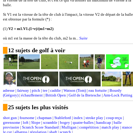
la vitesse de la tête de club, et c'est ce qui va donner un maximum de vitesse à la
balle.
Si V1 est la vitesse de la tête de club à l'impact, la vitesse V2 de départ de la balle
est obtenue par la formule (*) :
(1)
V2 = m1.V1.(1+e)/(m1+m2)
où m1 est la masse de la tête du club, m2 la m...
Suite
12 sujets de golf à voir
adresse
|
fairway
|
pitch
|
tee
|
caddie
|
Watson (Tom)
|
eau fortuite
|
Bourdy
(Grégory)
|
échauffement
|
British Open
|
Golf de la Bretesche
|
Arm-Lock Putting
25 sujets les plus visités
shot gun
|
foursome
|
chapman
|
Stableford
|
index
|
stroke play
|
coup-reçu
|
greensome
|
loft
|
Slope
|
scramble
|
bogey
|
quatre-balles
|
handicap
|
balle
provisoire
|
Scratch Score Standard
|
Mulligan
|
compétition
|
match play
|
stance
le cut
|
albatros
|
régulation
|
shaft
|
scratch
|