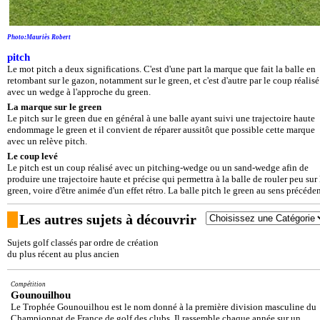
Photo:Mauriès Robert
pitch
Le mot pitch a deux significations. C'est d'une part la marque que fait la balle en
retombant sur le gazon, notamment sur le green, et c'est d'autre par le coup réalisé
avec un wedge à l'approche du green.
La marque sur le green
Le pitch sur le green due en général à une balle ayant suivi une trajectoire haute
endommage le green et il convient de réparer aussitôt que possible cette marque
avec un relève pitch.
Le coup levé
Le pitch est un coup réalisé avec un pitching-wedge ou un sand-wedge afin de
produire une trajectoire haute et précise qui permettra à la balle de rouler peu sur 
green, voire d'être animée d'un effet rétro. La balle pitch le green au sens précéden
Les autres sujets à découvrir
Sujets golf classés par ordre de création
du plus récent au plus ancien
Compétition
Gounouilhou
Le Trophée Gounouilhou est le nom donné à la première division masculine du
Championnat de France de golf des clubs. Il rassemble chaque année sur un