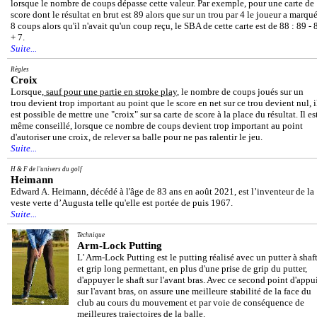
lorsque le nombre de coups dépasse cette valeur. Par exemple, pour une carte de
score dont le résultat en brut est 89 alors que sur un trou par 4 le joueur a marqu
8 coups alors qu'il n'avait qu'un coup reçu, le SBA de cette carte est de 88 : 89 - 
+ 7.
Suite...
Règles
Croix
Lorsque,
sauf pour une partie en stroke play
, le nombre de coups joués sur un
trou devient trop important au point que le score en net sur ce trou devient nul, i
est possible de mettre une "croix" sur sa carte de score à la place du résultat. Il es
même conseillé, lorsque ce nombre de coups devient trop important au point
d'autoriser une croix, de relever sa balle pour ne pas ralentir le jeu.
Suite...
H & F de l'univers du golf
Heimann
Edward A. Heimann, décédé à l'âge de 83 ans en août 2021, est l’inventeur de la
veste verte d’Augusta telle qu'elle est portée de puis 1967.
Suite...
Technique
Arm-Lock Putting
L' Arm-Lock Putting est le putting réalisé avec un putter à shaf
et grip long permettant, en plus d'une prise de grip du putter,
d'appuyer le shaft sur l'avant bras. Avec ce second point d'appu
sur l'avant bras, on assure une meilleure stabilité de la face du
club au cours du mouvement et par voie de conséquence de
meilleures trajectoires de la balle.