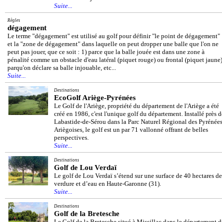
Suite...
Règles
dégagement
Le terme "dégagement" est utilisé au golf pour définir "le point de dégagement"
et la "zone de dégagement" dans laquelle on peut dropper une balle que l'on ne
peut pas jouer, que ce soit : 1) parce que la balle jouée est dans une zone à
pénalité comme un obstacle d'eau latéral (piquet rouge) ou frontal (piquet jaune)
parqu'on déclare sa balle injouable, etc...
Suite...
Destinations
EcoGolf Ariège-Pyrénées
Le Golf de l'Ariège, propriété du département de l'Ariège a été
créé en 1986, c'est l'unique golf du département. Installé près d
Labastide-de-Sérou dans la Parc Naturel Régional des Pyrénée
Ariègoises, le golf est un par 71 vallonné offrant de belles
perspectives.
Suite...
Destinations
Golf de Lou Verdaï
Le golf de Lou Verdaï s’étend sur une surface de 40 hectares de
verdure et d’eau en Haute-Garonne (31).
Suite...
Destinations
Golf de la Bretesche
Le Golf de la Bretesche situé à Missillac dans le département d