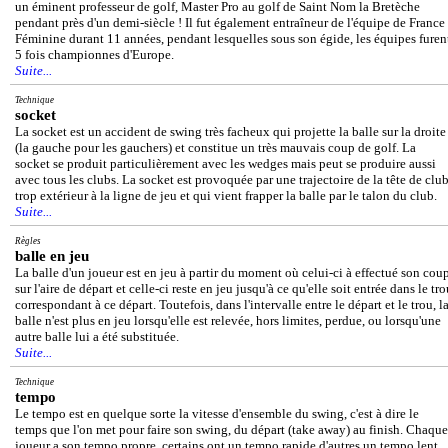
un éminent professeur de golf, Master Pro au golf de Saint Nom la Bretèche
pendant près d'un demi-siècle ! Il fut également entraîneur de l'équipe de France
Féminine durant 11 années, pendant lesquelles sous son égide, les équipes furen
5 fois championnes d'Europe.
Suite...
Technique
socket
La socket est un accident de swing très facheux qui projette la balle sur la droite
(la gauche pour les gauchers) et constitue un très mauvais coup de golf. La
socket se produit particulièrement avec les wedges mais peut se produire aussi
avec tous les clubs. La socket est provoquée par une trajectoire de la tête de clu
trop extérieur à la ligne de jeu et qui vient frapper la balle par le talon du club.
Suite...
Règles
balle en jeu
La balle d'un joueur est en jeu à partir du moment où celui-ci à effectué son cou
sur l'aire de départ et celle-ci reste en jeu jusqu'à ce qu'elle soit entrée dans le tr
correspondant à ce départ. Toutefois, dans l'intervalle entre le départ et le trou, l
balle n'est plus en jeu lorsqu'elle est relevée, hors limites, perdue, ou lorsqu'une
autre balle lui a été substituée.
Suite...
Technique
tempo
Le tempo est en quelque sorte la vitesse d'ensemble du swing, c'est à dire le
temps que l'on met pour faire son swing, du départ (take away) au finish. Chaque
joueur a son tempo propre, certains ont un tempo rapide d'autres un tempo lent.