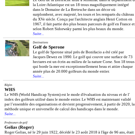
la Loire-Atlantique est un 18 trous magnifiquement intégré
dans le Domaine de La Bretesche dans un décor où
surplombent, avec majesté, les tours et les remparts du château
du XVe siècle. Conçu par l'architecte anglais Henri Cotton en
1967, il fait partie des plus beaux parcours de golf en France et
selon Robert Sidorwsky parmi les plus beaux du monde.
Suite...
Destinations
Golf de Sperone
Le golf de Sperone situé près de Bonifacio a été créé par
Jacques Dewez en 1990. Le golf qui couvre une surface de 73
hectares est un écrin au milieu de la nature Corse. Son 18 trous
qui borde la mer est exceptionnellement beau et attire chaque
année plus de 20.000 golfeurs du monde entier.
Suite...
Règles
WHS
Le WHS (World Handicap System) est le mode d'évaluation du niveau et de l'
index des golfeurs utilisé dans le monde entier. Le WHS est maintenant validé
par l’ensemble des organisations et devient progressivement, à partir de 2020, la
méthode unique et universelle de calcul des handicaps dans le monde.
Suite...
Professeurs de golf
Golias (Roger)
Roger Golias, né le 29 juin 1922, décédé le 23 août 2018 à l'âge de 96 ans, était