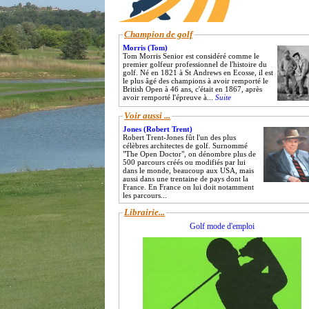
Champion de golf
Morris (Tom)
Tom Morris Senior est considéré comme le
premier golfeur professionnel de l'histoire du
golf. Né en 1821 à St Andrews en Ecosse, il est
le plus âgé des champions à avoir remporté le
British Open à 46 ans, c'était en 1867, après
avoir remporté l'épreuve à...
Suite
Voir aussi ...
Jones (Robert Trent)
Robert Trent-Jones fût l'un des plus
célèbres architectes de golf. Surnommé
"The Open Doctor", on dénombre plus de
500 parcours créés ou modifiés par lui
dans le monde, beaucoup aux USA, mais
aussi dans une trentaine de pays dont la
France. En France on lui doit notamment
les parcours...
Librairie...
Golf mode d'emploi