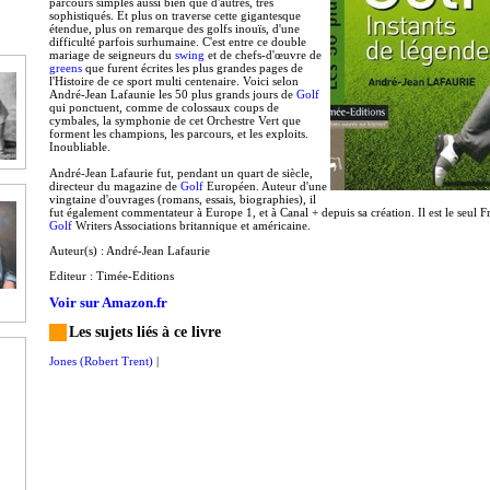
parcours simples aussi bien que d'autres, très
sophistiqués. Et plus on traverse cette gigantesque
étendue, plus on remarque des golfs inouïs, d'une
difficulté parfois surhumaine. C'est entre ce double
mariage de seigneurs du
swing
et de chefs-d'œuvre de
greens
que furent écrites les plus grandes pages de
l'Histoire de ce sport multi centenaire. Voici selon
André-Jean Lafaunie les 50 plus grands jours de
Golf
qui ponctuent, comme de colossaux coups de
cymbales, la symphonie de cet Orchestre Vert que
forment les champions, les parcours, et les exploits.
Inoubliable.
André-Jean Lafaurie fut, pendant un quart de siècle,
directeur du magazine de
Golf
Européen. Auteur d'une
vingtaine d'ouvrages (romans, essais, biographies), il
fut également commentateur à Europe 1, et à Canal + depuis sa création. Il est le seul 
Golf
Writers Associations britannique et américaine.
Auteur(s) : André-Jean Lafaurie
Editeur : Timée-Editions
Voir sur Amazon.fr
Les sujets liés à ce livre
Jones (Robert Trent)
|