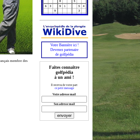
Votre Bannière ici !
Devenez partenaire
de golfpédia
Français membre des
Faîtes connaître
golfpédia
à un ami !
Il recevra de votre part
ce petit message
Votre adresse mail
Son adresse mail