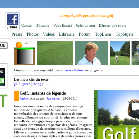
L'encyclopédie participative du golf
Contact
S'inscrire
Votre Espace
Créer un mot
Déposer une photo
Presse
Photos
Vidéos
Librairie
Forum
TopLiens
TopSujets
Cliquez sur une image défilante ou
visitez l'album
de golfpédia
Les mots clés du texte
golf
|
green
|
swing
|
Golf, instants de légende
Cacher
les mots clés -
Mise à jour
: 05/09/2011
Imaginez une pyramide de presque quatre-vingt
millions de pratiquants. A la base, la cohorte
innombrable des joueurs de tous âges et de tous
talents, débutants ou confirmés. Et plus on remonte
l'échelle de cette gigantesque pyramide, plus on
rencontre des virtuoses et parfois des génies. Imaginez
aussi une étendue de presque trois millions d'hectares.
Elle est composée en grande partie de golfs accessibles
avec des dessins de tous styles et de toutes formes, des