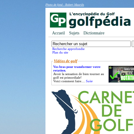
Photo de fond : Robert Mauriès
Accueil
Sujets
Dictionnaire
Recherche approfondie
Plan du site
Vidéos de golf
Vos bras pour transformer votre
rotation.
Avoir la sensation de bien tourner au
golf est primordiale!
Voici comment faire....
Suite