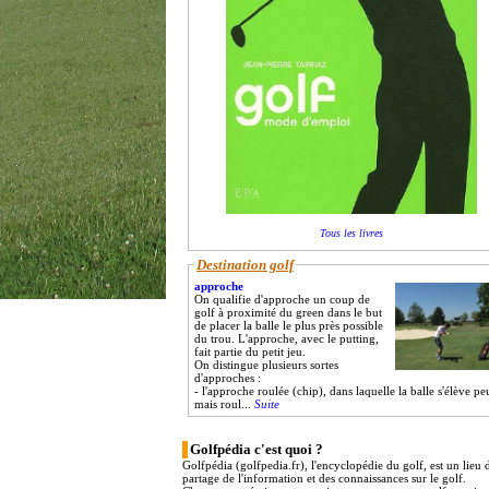
Tous les livres
Destination golf
approche
On qualifie d'approche un coup de
golf à proximité du green dans le but
de placer la balle le plus près possible
du trou. L'approche, avec le putting,
fait partie du petit jeu.
On distingue plusieurs sortes
d'approches :
- l'approche roulée (chip), dans laquelle la balle s'élève pe
mais roul...
Suite
Golfpédia c'est quoi ?
Golfpédia (golfpedia.fr), l'encyclopédie du golf, est un lieu 
partage de l'information et des connaissances sur le golf.