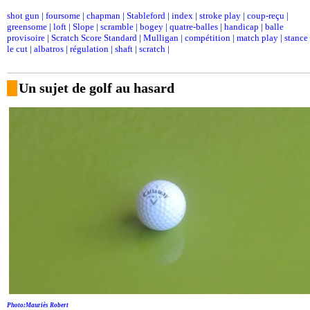
shot gun
|
foursome
|
chapman
|
Stableford
|
index
|
stroke play
|
coup-reçu
|
greensome
|
loft
|
Slope
|
scramble
|
bogey
|
quatre-balles
|
handicap
|
balle
provisoire
|
Scratch Score Standard
|
Mulligan
|
compétition
|
match play
|
stance
le cut
|
albatros
|
régulation
|
shaft
|
scratch
|
Un sujet de golf au hasard
Photo:Mauriès Robert