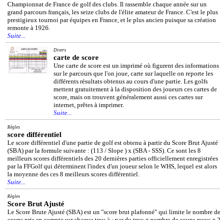
Championnat de France de golf des clubs. Il rassemble chaque année sur un
grand parcours français, les seize clubs de l'élite amateur de France. C'est le plus
prestigieux tournoi par équipes en France, et le plus ancien puisque sa création
remonte à 1926.
Suite...
Divers
carte de score
Une carte de score est un imprimé où figurent des informations
sur le parcours que l'on joue, carte sur laquelle on reporte les
différents résultats obtenus au cours d'une partie. Les golfs
mettent gratuitement à la disposition des joueurs ces cartes de
score, mais on trouvent généralement aussi ces cartes sur
internet, prêtes à imprimer.
Suite...
Règles
score différentiel
Le score différentiel d'une partie de golf est obtenu à partir du Score Brut Ajusté
(SBA) par la formule suivante : (113 / Slope ) x (SBA - SSS). Ce sont les 8
meilleurs scores différentiels des 20 dernières parties officiellement enregistrées
par la FFGolf qui déterminent l'index d'un joueur selon le WHS, lequel est alors
la moyenne des ces 8 meilleurs scores différentiel.
Suite...
Règles
Score Brut Ajusté
Le Score Brute Ajusté (SBA) est un "score brut plafonné" qui limite le nombre d
coups pris en compte sur chaque trou à : par du trou + nombre de coups reçus + 