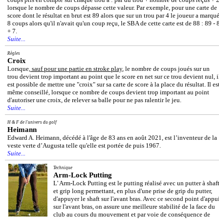
lorsque le nombre de coups dépasse cette valeur. Par exemple, pour une carte de
score dont le résultat en brut est 89 alors que sur un trou par 4 le joueur a marqu
8 coups alors qu'il n'avait qu'un coup reçu, le SBA de cette carte est de 88 : 89 - 
+ 7.
Suite...
Règles
Croix
Lorsque,
sauf pour une partie en stroke play
, le nombre de coups joués sur un
trou devient trop important au point que le score en net sur ce trou devient nul, i
est possible de mettre une "croix" sur sa carte de score à la place du résultat. Il es
même conseillé, lorsque ce nombre de coups devient trop important au point
d'autoriser une croix, de relever sa balle pour ne pas ralentir le jeu.
Suite...
H & F de l'univers du golf
Heimann
Edward A. Heimann, décédé à l'âge de 83 ans en août 2021, est l’inventeur de la
veste verte d’Augusta telle qu'elle est portée de puis 1967.
Suite...
Technique
Arm-Lock Putting
L' Arm-Lock Putting est le putting réalisé avec un putter à shaf
et grip long permettant, en plus d'une prise de grip du putter,
d'appuyer le shaft sur l'avant bras. Avec ce second point d'appu
sur l'avant bras, on assure une meilleure stabilité de la face du
club au cours du mouvement et par voie de conséquence de