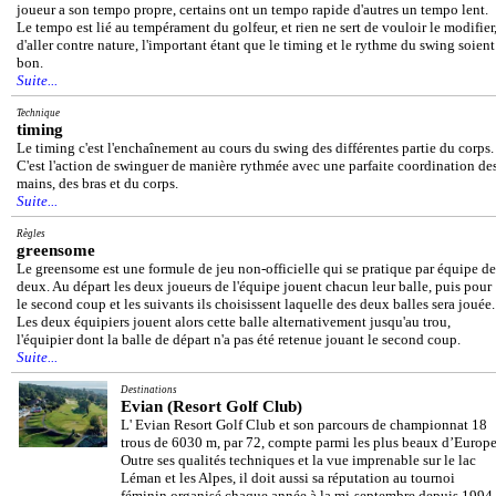
joueur a son tempo propre, certains ont un tempo rapide d'autres un tempo lent.
Le tempo est lié au tempérament du golfeur, et rien ne sert de vouloir le modifier
d'aller contre nature, l'important étant que le timing et le rythme du swing soient
bon.
Suite...
Technique
timing
Le timing c'est l'enchaînement au cours du swing des différentes partie du corps.
C'est l'action de swinguer de manière rythmée avec une parfaite coordination de
mains, des bras et du corps.
Suite...
Règles
greensome
Le greensome est une formule de jeu non-officielle qui se pratique par équipe de
deux. Au départ les deux joueurs de l'équipe jouent chacun leur balle, puis pour
le second coup et les suivants ils choisissent laquelle des deux balles sera jouée.
Les deux équipiers jouent alors cette balle alternativement jusqu'au trou,
l'équipier dont la balle de départ n'a pas été retenue jouant le second coup.
Suite...
Destinations
Evian (Resort Golf Club)
L' Evian Resort Golf Club et son parcours de championnat 18
trous de 6030 m, par 72, compte parmi les plus beaux d’Europe
Outre ses qualités techniques et la vue imprenable sur le lac
Léman et les Alpes, il doit aussi sa réputation au tournoi
féminin organisé chaque année à la mi-septembre depuis 1994,