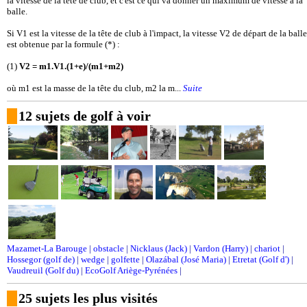
la vitesse de la tête de club, et c'est ce qui va donner un maximum de vitesse à la
balle.
Si V1 est la vitesse de la tête de club à l'impact, la vitesse V2 de départ de la balle
est obtenue par la formule (*) :
(1)
V2 = m1.V1.(1+e)/(m1+m2)
où m1 est la masse de la tête du club, m2 la m...
Suite
12 sujets de golf à voir
Mazamet-La Barouge
|
obstacle
|
Nicklaus (Jack)
|
Vardon (Harry)
|
chariot
|
Hossegor (golf de)
|
wedge
|
golfette
|
Olazábal (José Maria)
|
Etretat (Golf d')
|
Vaudreuil (Golf du)
|
EcoGolf Ariège-Pyrénées
|
25 sujets les plus visités