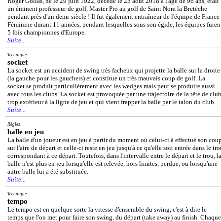
Roger Golias, né le 29 juin 1922, décédé le 23 août 2018 à l'âge de 96 ans, était
un éminent professeur de golf, Master Pro au golf de Saint Nom la Bretèche
pendant près d'un demi-siècle ! Il fut également entraîneur de l'équipe de France
Féminine durant 11 années, pendant lesquelles sous son égide, les équipes furen
5 fois championnes d'Europe.
Suite...
Technique
socket
La socket est un accident de swing très facheux qui projette la balle sur la droite
(la gauche pour les gauchers) et constitue un très mauvais coup de golf. La
socket se produit particulièrement avec les wedges mais peut se produire aussi
avec tous les clubs. La socket est provoquée par une trajectoire de la tête de clu
trop extérieur à la ligne de jeu et qui vient frapper la balle par le talon du club.
Suite...
Règles
balle en jeu
La balle d'un joueur est en jeu à partir du moment où celui-ci à effectué son cou
sur l'aire de départ et celle-ci reste en jeu jusqu'à ce qu'elle soit entrée dans le tr
correspondant à ce départ. Toutefois, dans l'intervalle entre le départ et le trou, l
balle n'est plus en jeu lorsqu'elle est relevée, hors limites, perdue, ou lorsqu'une
autre balle lui a été substituée.
Suite...
Technique
tempo
Le tempo est en quelque sorte la vitesse d'ensemble du swing, c'est à dire le
temps que l'on met pour faire son swing, du départ (take away) au finish. Chaque