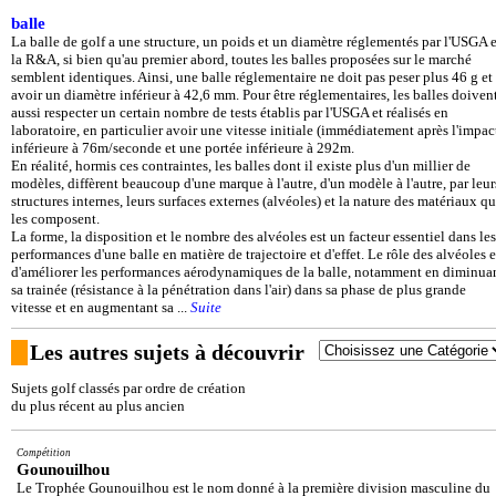
balle
La balle de golf a une structure, un poids et un diamètre réglementés par l'USGA e
la R&A, si bien qu'au premier abord, toutes les balles proposées sur le marché
semblent identiques. Ainsi, une balle réglementaire ne doit pas peser plus 46 g et
avoir un diamètre inférieur à 42,6 mm. Pour être réglementaires, les balles doiven
aussi respecter un certain nombre de tests établis par l'USGA et réalisés en
laboratoire, en particulier avoir une vitesse initiale (immédiatement après l'impac
inférieure à 76m/seconde et une portée inférieure à 292m.
En réalité, hormis ces contraintes, les balles dont il existe plus d'un millier de
modèles, diffèrent beaucoup d'une marque à l'autre, d'un modèle à l'autre, par leur
structures internes, leurs surfaces externes (alvéoles) et la nature des matériaux qu
les composent.
La forme, la disposition et le nombre des alvéoles est un facteur essentiel dans les
performances d'une balle en matière de trajectoire et d'effet. Le rôle des alvéoles e
d'améliorer les performances aérodynamiques de la balle, notamment en diminua
sa trainée (résistance à la pénétration dans l'air) dans sa phase de plus grande
vitesse et en augmentant sa ...
Suite
Les autres sujets à découvrir
Sujets golf classés par ordre de création
du plus récent au plus ancien
Compétition
Gounouilhou
Le Trophée Gounouilhou est le nom donné à la première division masculine du