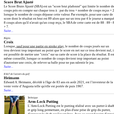
Score Brut Ajusté
Le Score Brute Ajusté (SBA) est un "score brut plafonné" qui limite le nombre d
coups pris en compte sur chaque trou à : par du trou + nombre de coups reçus + 
lorsque le nombre de coups dépasse cette valeur. Par exemple, pour une carte de
score dont le résultat en brut est 89 alors que sur un trou par 4 le joueur a marqu
8 coups alors qu'il n'avait qu'un coup reçu, le SBA de cette carte est de 88 : 89 - 
+ 7.
Suite...
Règles
Croix
Lorsque,
sauf pour une partie en stroke play
, le nombre de coups joués sur un
trou devient trop important au point que le score en net sur ce trou devient nul, i
est possible de mettre une "croix" sur sa carte de score à la place du résultat. Il es
même conseillé, lorsque ce nombre de coups devient trop important au point
d'autoriser une croix, de relever sa balle pour ne pas ralentir le jeu.
Suite...
H & F de l'univers du golf
Heimann
Edward A. Heimann, décédé à l'âge de 83 ans en août 2021, est l’inventeur de la
veste verte d’Augusta telle qu'elle est portée de puis 1967.
Suite...
Technique
Arm-Lock Putting
L' Arm-Lock Putting est le putting réalisé avec un putter à shaf
et grip long permettant, en plus d'une prise de grip du putter,
d'appuyer le shaft sur l'avant bras. Avec ce second point d'appu