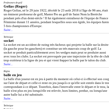
Professeurs de golf
Golias (Roger)
Roger Golias, né le 29 juin 1922, décédé le 23 août 2018 à l'âge de 96 ans, était
un éminent professeur de golf, Master Pro au golf de Saint Nom la Bretèche
pendant près d'un demi-siècle ! Il fut également entraîneur de l'équipe de France
Féminine durant 11 années, pendant lesquelles sous son égide, les équipes furen
5 fois championnes d'Europe.
Suite...
Technique
socket
La socket est un accident de swing très facheux qui projette la balle sur la droite
(la gauche pour les gauchers) et constitue un très mauvais coup de golf. La
socket se produit particulièrement avec les wedges mais peut se produire aussi
avec tous les clubs. La socket est provoquée par une trajectoire de la tête de clu
trop extérieur à la ligne de jeu et qui vient frapper la balle par le talon du club.
Suite...
Règles
balle en jeu
La balle d'un joueur est en jeu à partir du moment où celui-ci à effectué son cou
sur l'aire de départ et celle-ci reste en jeu jusqu'à ce qu'elle soit entrée dans le tr
correspondant à ce départ. Toutefois, dans l'intervalle entre le départ et le trou, l
balle n'est plus en jeu lorsqu'elle est relevée, hors limites, perdue, ou lorsqu'une
autre balle lui a été substituée.
Suite...
Technique