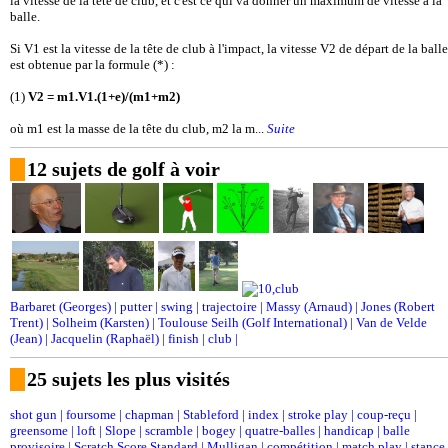
la vitesse de la tête de club, et c'est ce qui va donner un maximum de vitesse à la
balle.
Si V1 est la vitesse de la tête de club à l'impact, la vitesse V2 de départ de la balle
est obtenue par la formule (*) :
(1)
V2 = m1.V1.(1+e)/(m1+m2)
où m1 est la masse de la tête du club, m2 la m...
Suite
12 sujets de golf à voir
Barbaret (Georges)
|
putter
|
swing
|
trajectoire
|
Massy (Arnaud)
|
Jones (Robert
Trent)
|
Solheim (Karsten)
|
Toulouse Seilh (Golf International)
|
Van de Velde
(Jean)
|
Jacquelin (Raphaël)
|
finish
|
club
|
25 sujets les plus visités
shot gun
|
foursome
|
chapman
|
Stableford
|
index
|
stroke play
|
coup-reçu
|
greensome
|
loft
|
Slope
|
scramble
|
bogey
|
quatre-balles
|
handicap
|
balle
provisoire
|
Scratch Score Standard
|
Mulligan
|
compétition
|
match play
|
stance