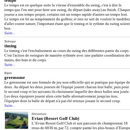
tempo
Le tempo est en quelque sorte la vitesse d'ensemble du swing, c'est à dire le
temps que l'on met pour faire son swing, du départ (take away) au finish. Chaque
joueur a son tempo propre, certains ont un tempo rapide d'autres un tempo lent.
Le tempo est lié au tempérament du golfeur, et rien ne sert de vouloir le modifier
d'aller contre nature, l'important étant que le timing et le rythme du swing soient
bon.
Suite...
Technique
timing
Le timing c'est l'enchaînement au cours du swing des différentes partie du corps.
C'est l'action de swinguer de manière rythmée avec une parfaite coordination de
mains, des bras et du corps.
Suite...
Règles
greensome
Le greensome est une formule de jeu non-officielle qui se pratique par équipe de
deux. Au départ les deux joueurs de l'équipe jouent chacun leur balle, puis pour
le second coup et les suivants ils choisissent laquelle des deux balles sera jouée.
Les deux équipiers jouent alors cette balle alternativement jusqu'au trou,
l'équipier dont la balle de départ n'a pas été retenue jouant le second coup.
Suite...
Destinations
Evian (Resort Golf Club)
L' Evian Resort Golf Club et son parcours de championnat 18
trous de 6030 m, par 72, compte parmi les plus beaux d’Europe