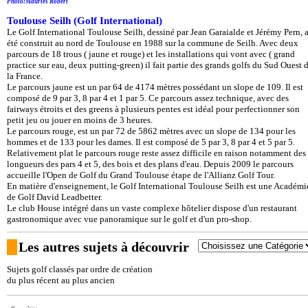
Photo:Mauriès Robert
Toulouse Seilh (Golf International)
Le Golf International Toulouse Seilh, dessiné par Jean Garaialde et Jérémy Pern, 
été construit au nord de Toulouse en 1988 sur la commune de Seilh. Avec deux
parcours de 18 trous ( jaune et rouge) et les installations qui vont avec ( grand
practice sur eau, deux putting-green) il fait partie des grands golfs du Sud Ouest 
la France.
Le parcours jaune est un par 64 de 4174 mètres possédant un slope de 109. Il est
composé de 9 par 3, 8 par 4 et 1 par 5. Ce parcours assez technique, avec des
fairways étroits et des greens à plusieurs pentes est idéal pour perfectionner son
petit jeu ou jouer en moins de 3 heures.
Le parcours rouge, est un par 72 de 5862 mètres avec un slope de 134 pour les
hommes et de 133 pour les dames. Il est composé de 5 par 3, 8 par 4 et 5 par 5.
Relativement plat le parcours rouge reste assez difficile en raison notamment des
longueurs des pars 4 et 5, des bois et des plans d'eau. Depuis 2009 le parcours
accueille l'Open de Golf du Grand Toulouse étape de l'Allianz Golf Tour.
En matière d'enseignement, le Golf International Toulouse Seilh est une Académi
de Golf David Leadbetter.
Le club House intégré dans un vaste complexe hôtelier dispose d'un restaurant
gastronomique avec vue panoramique sur le golf et d'un pro-shop.
Les autres sujets à découvrir
Sujets golf classés par ordre de création
du plus récent au plus ancien