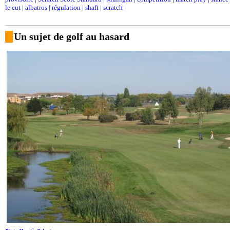
le cut
|
albatros
|
régulation
|
shaft
|
scratch
|
Un sujet de golf au hasard