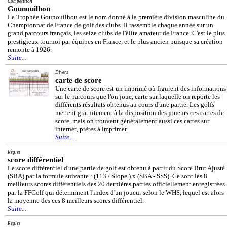
Compétition
Gounouilhou
Le Trophée Gounouilhou est le nom donné à la première division masculine du
Championnat de France de golf des clubs. Il rassemble chaque année sur un
grand parcours français, les seize clubs de l'élite amateur de France. C'est le plus
prestigieux tournoi par équipes en France, et le plus ancien puisque sa création
remonte à 1926.
Suite...
Divers
carte de score
Une carte de score est un imprimé où figurent des informations
sur le parcours que l'on joue, carte sur laquelle on reporte les
différents résultats obtenus au cours d'une partie. Les golfs
mettent gratuitement à la disposition des joueurs ces cartes de
score, mais on trouvent généralement aussi ces cartes sur
internet, prêtes à imprimer.
Suite...
Règles
score différentiel
Le score différentiel d'une partie de golf est obtenu à partir du Score Brut Ajusté
(SBA) par la formule suivante : (113 / Slope ) x (SBA - SSS). Ce sont les 8
meilleurs scores différentiels des 20 dernières parties officiellement enregistrées
par la FFGolf qui déterminent l'index d'un joueur selon le WHS, lequel est alors
la moyenne des ces 8 meilleurs scores différentiel.
Suite...
Règles