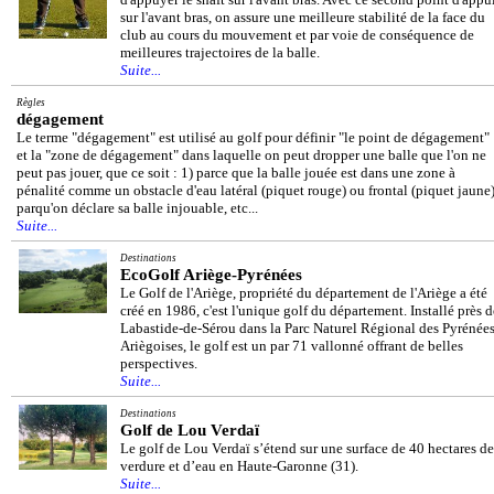
sur l'avant bras, on assure une meilleure stabilité de la face du
club au cours du mouvement et par voie de conséquence de
meilleures trajectoires de la balle.
Suite...
Règles
dégagement
Le terme "dégagement" est utilisé au golf pour définir "le point de dégagement"
et la "zone de dégagement" dans laquelle on peut dropper une balle que l'on ne
peut pas jouer, que ce soit : 1) parce que la balle jouée est dans une zone à
pénalité comme un obstacle d'eau latéral (piquet rouge) ou frontal (piquet jaune)
parqu'on déclare sa balle injouable, etc...
Suite...
Destinations
EcoGolf Ariège-Pyrénées
Le Golf de l'Ariège, propriété du département de l'Ariège a été
créé en 1986, c'est l'unique golf du département. Installé près d
Labastide-de-Sérou dans la Parc Naturel Régional des Pyrénée
Ariègoises, le golf est un par 71 vallonné offrant de belles
perspectives.
Suite...
Destinations
Golf de Lou Verdaï
Le golf de Lou Verdaï s’étend sur une surface de 40 hectares de
verdure et d’eau en Haute-Garonne (31).
Suite...