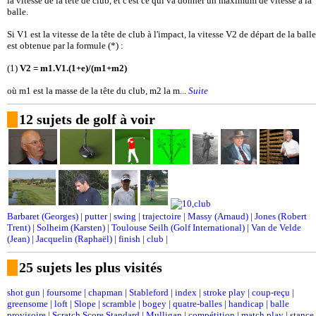
la vitesse de la tête de club, et c'est ce qui va donner un maximum de vitesse à la
balle.
Si V1 est la vitesse de la tête de club à l'impact, la vitesse V2 de départ de la balle
est obtenue par la formule (*) :
(1)
V2 = m1.V1.(1+e)/(m1+m2)
où m1 est la masse de la tête du club, m2 la m...
Suite
12 sujets de golf à voir
Barbaret (Georges)
|
putter
|
swing
|
trajectoire
|
Massy (Arnaud)
|
Jones (Robert
Trent)
|
Solheim (Karsten)
|
Toulouse Seilh (Golf International)
|
Van de Velde
(Jean)
|
Jacquelin (Raphaël)
|
finish
|
club
|
25 sujets les plus visités
shot gun
|
foursome
|
chapman
|
Stableford
|
index
|
stroke play
|
coup-reçu
|
greensome
|
loft
|
Slope
|
scramble
|
bogey
|
quatre-balles
|
handicap
|
balle
provisoire
|
Scratch Score Standard
|
Mulligan
|
compétition
|
match play
|
stance