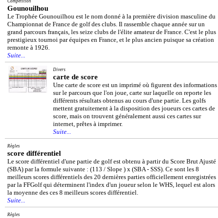
Compétition
Gounouilhou
Le Trophée Gounouilhou est le nom donné à la première division masculine du
Championnat de France de golf des clubs. Il rassemble chaque année sur un
grand parcours français, les seize clubs de l'élite amateur de France. C'est le plus
prestigieux tournoi par équipes en France, et le plus ancien puisque sa création
remonte à 1926.
Suite...
Divers
carte de score
Une carte de score est un imprimé où figurent des informations
sur le parcours que l'on joue, carte sur laquelle on reporte les
différents résultats obtenus au cours d'une partie. Les golfs
mettent gratuitement à la disposition des joueurs ces cartes de
score, mais on trouvent généralement aussi ces cartes sur
internet, prêtes à imprimer.
Suite...
Règles
score différentiel
Le score différentiel d'une partie de golf est obtenu à partir du Score Brut Ajusté
(SBA) par la formule suivante : (113 / Slope ) x (SBA - SSS). Ce sont les 8
meilleurs scores différentiels des 20 dernières parties officiellement enregistrées
par la FFGolf qui déterminent l'index d'un joueur selon le WHS, lequel est alors
la moyenne des ces 8 meilleurs scores différentiel.
Suite...
Règles