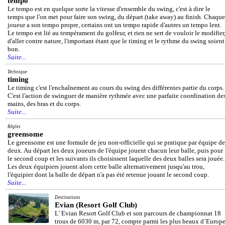
tempo
Le tempo est en quelque sorte la vitesse d'ensemble du swing, c'est à dire le
temps que l'on met pour faire son swing, du départ (take away) au finish. Chaque
joueur a son tempo propre, certains ont un tempo rapide d'autres un tempo lent.
Le tempo est lié au tempérament du golfeur, et rien ne sert de vouloir le modifier
d'aller contre nature, l'important étant que le timing et le rythme du swing soient
bon.
Suite...
Technique
timing
Le timing c'est l'enchaînement au cours du swing des différentes partie du corps.
C'est l'action de swinguer de manière rythmée avec une parfaite coordination de
mains, des bras et du corps.
Suite...
Règles
greensome
Le greensome est une formule de jeu non-officielle qui se pratique par équipe de
deux. Au départ les deux joueurs de l'équipe jouent chacun leur balle, puis pour
le second coup et les suivants ils choisissent laquelle des deux balles sera jouée.
Les deux équipiers jouent alors cette balle alternativement jusqu'au trou,
l'équipier dont la balle de départ n'a pas été retenue jouant le second coup.
Suite...
Destinations
Evian (Resort Golf Club)
L' Evian Resort Golf Club et son parcours de championnat 18
trous de 6030 m, par 72, compte parmi les plus beaux d’Europe