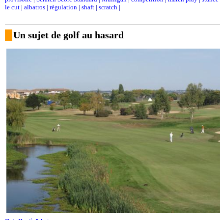
le cut
|
albatros
|
régulation
|
shaft
|
scratch
|
Un sujet de golf au hasard