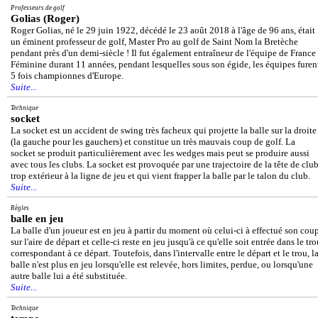
Professeurs de golf
Golias (Roger)
Roger Golias, né le 29 juin 1922, décédé le 23 août 2018 à l'âge de 96 ans, était
un éminent professeur de golf, Master Pro au golf de Saint Nom la Bretèche
pendant près d'un demi-siècle ! Il fut également entraîneur de l'équipe de France
Féminine durant 11 années, pendant lesquelles sous son égide, les équipes furen
5 fois championnes d'Europe.
Suite...
Technique
socket
La socket est un accident de swing très facheux qui projette la balle sur la droite
(la gauche pour les gauchers) et constitue un très mauvais coup de golf. La
socket se produit particulièrement avec les wedges mais peut se produire aussi
avec tous les clubs. La socket est provoquée par une trajectoire de la tête de clu
trop extérieur à la ligne de jeu et qui vient frapper la balle par le talon du club.
Suite...
Règles
balle en jeu
La balle d'un joueur est en jeu à partir du moment où celui-ci à effectué son cou
sur l'aire de départ et celle-ci reste en jeu jusqu'à ce qu'elle soit entrée dans le tr
correspondant à ce départ. Toutefois, dans l'intervalle entre le départ et le trou, l
balle n'est plus en jeu lorsqu'elle est relevée, hors limites, perdue, ou lorsqu'une
autre balle lui a été substituée.
Suite...
Technique