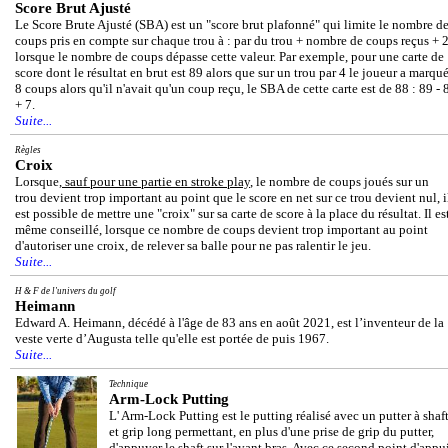
Score Brut Ajusté
Le Score Brute Ajusté (SBA) est un "score brut plafonné" qui limite le nombre d
coups pris en compte sur chaque trou à : par du trou + nombre de coups reçus + 
lorsque le nombre de coups dépasse cette valeur. Par exemple, pour une carte de
score dont le résultat en brut est 89 alors que sur un trou par 4 le joueur a marqu
8 coups alors qu'il n'avait qu'un coup reçu, le SBA de cette carte est de 88 : 89 - 
+ 7.
Suite...
Règles
Croix
Lorsque,
sauf pour une partie en stroke play
, le nombre de coups joués sur un
trou devient trop important au point que le score en net sur ce trou devient nul, i
est possible de mettre une "croix" sur sa carte de score à la place du résultat. Il es
même conseillé, lorsque ce nombre de coups devient trop important au point
d'autoriser une croix, de relever sa balle pour ne pas ralentir le jeu.
Suite...
H & F de l'univers du golf
Heimann
Edward A. Heimann, décédé à l'âge de 83 ans en août 2021, est l’inventeur de la
veste verte d’Augusta telle qu'elle est portée de puis 1967.
Suite...
Technique
Arm-Lock Putting
L' Arm-Lock Putting est le putting réalisé avec un putter à shaf
et grip long permettant, en plus d'une prise de grip du putter,
d'appuyer le shaft sur l'avant bras. Avec ce second point d'appu