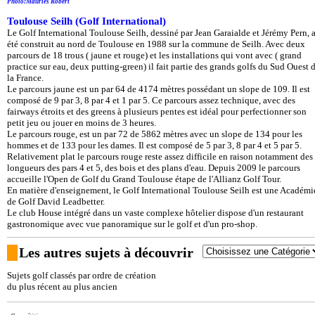
Photo:Mauriès Robert
Toulouse Seilh (Golf International)
Le Golf International Toulouse Seilh, dessiné par Jean Garaialde et Jérémy Pern, 
été construit au nord de Toulouse en 1988 sur la commune de Seilh. Avec deux
parcours de 18 trous ( jaune et rouge) et les installations qui vont avec ( grand
practice sur eau, deux putting-green) il fait partie des grands golfs du Sud Ouest 
la France.
Le parcours jaune est un par 64 de 4174 mètres possédant un slope de 109. Il est
composé de 9 par 3, 8 par 4 et 1 par 5. Ce parcours assez technique, avec des
fairways étroits et des greens à plusieurs pentes est idéal pour perfectionner son
petit jeu ou jouer en moins de 3 heures.
Le parcours rouge, est un par 72 de 5862 mètres avec un slope de 134 pour les
hommes et de 133 pour les dames. Il est composé de 5 par 3, 8 par 4 et 5 par 5.
Relativement plat le parcours rouge reste assez difficile en raison notamment des
longueurs des pars 4 et 5, des bois et des plans d'eau. Depuis 2009 le parcours
accueille l'Open de Golf du Grand Toulouse étape de l'Allianz Golf Tour.
En matière d'enseignement, le Golf International Toulouse Seilh est une Académi
de Golf David Leadbetter.
Le club House intégré dans un vaste complexe hôtelier dispose d'un restaurant
gastronomique avec vue panoramique sur le golf et d'un pro-shop.
Les autres sujets à découvrir
Sujets golf classés par ordre de création
du plus récent au plus ancien