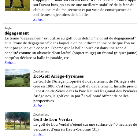
sur l'avant bras, on assure une meilleure stabilité de la face du
club au cours du mouvement et par voie de conséquence de
meilleures trajectoires de la balle.
Suite...
Règles
dégagement
Le terme "dégagement" est utilisé au golf pour définir "le point de dégagement"
et la "zone de dégagement" dans laquelle on peut dropper une balle que l'on ne
peut pas jouer, que ce soit : 1) parce que la balle jouée est dans une zone à
pénalité comme un obstacle d'eau latéral (piquet rouge) ou frontal (piquet jaune)
parqu'on déclare sa balle injouable, etc...
Suite...
Destinations
EcoGolf Ariège-Pyrénées
Le Golf de l'Ariège, propriété du département de l'Ariège a été
créé en 1986, c'est l'unique golf du département. Installé près d
Labastide-de-Sérou dans la Parc Naturel Régional des Pyrénée
Ariègoises, le golf est un par 71 vallonné offrant de belles
perspectives.
Suite...
Destinations
Golf de Lou Verdaï
Le golf de Lou Verdaï s’étend sur une surface de 40 hectares de
verdure et d’eau en Haute-Garonne (31).
Suite...