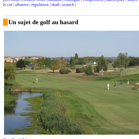
le cut
|
albatros
|
régulation
|
shaft
|
scratch
|
Un sujet de golf au hasard