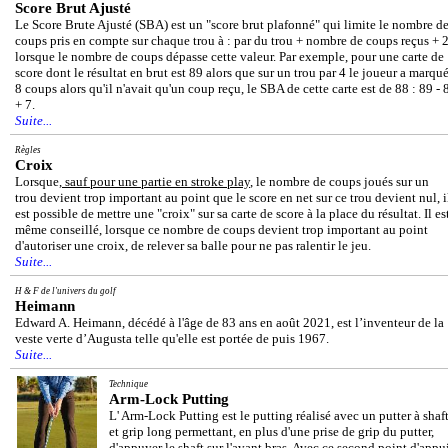
Score Brut Ajusté
Le Score Brute Ajusté (SBA) est un "score brut plafonné" qui limite le nombre d
coups pris en compte sur chaque trou à : par du trou + nombre de coups reçus + 
lorsque le nombre de coups dépasse cette valeur. Par exemple, pour une carte de
score dont le résultat en brut est 89 alors que sur un trou par 4 le joueur a marqu
8 coups alors qu'il n'avait qu'un coup reçu, le SBA de cette carte est de 88 : 89 - 
+ 7.
Suite...
Règles
Croix
Lorsque,
sauf pour une partie en stroke play
, le nombre de coups joués sur un
trou devient trop important au point que le score en net sur ce trou devient nul, i
est possible de mettre une "croix" sur sa carte de score à la place du résultat. Il es
même conseillé, lorsque ce nombre de coups devient trop important au point
d'autoriser une croix, de relever sa balle pour ne pas ralentir le jeu.
Suite...
H & F de l'univers du golf
Heimann
Edward A. Heimann, décédé à l'âge de 83 ans en août 2021, est l’inventeur de la
veste verte d’Augusta telle qu'elle est portée de puis 1967.
Suite...
Technique
Arm-Lock Putting
L' Arm-Lock Putting est le putting réalisé avec un putter à shaf
et grip long permettant, en plus d'une prise de grip du putter,
d'appuyer le shaft sur l'avant bras. Avec ce second point d'appu