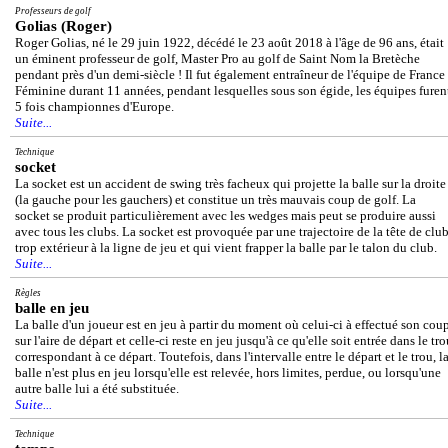
Professeurs de golf
Golias (Roger)
Roger Golias, né le 29 juin 1922, décédé le 23 août 2018 à l'âge de 96 ans, était
un éminent professeur de golf, Master Pro au golf de Saint Nom la Bretèche
pendant près d'un demi-siècle ! Il fut également entraîneur de l'équipe de France
Féminine durant 11 années, pendant lesquelles sous son égide, les équipes furen
5 fois championnes d'Europe.
Suite...
Technique
socket
La socket est un accident de swing très facheux qui projette la balle sur la droite
(la gauche pour les gauchers) et constitue un très mauvais coup de golf. La
socket se produit particulièrement avec les wedges mais peut se produire aussi
avec tous les clubs. La socket est provoquée par une trajectoire de la tête de clu
trop extérieur à la ligne de jeu et qui vient frapper la balle par le talon du club.
Suite...
Règles
balle en jeu
La balle d'un joueur est en jeu à partir du moment où celui-ci à effectué son cou
sur l'aire de départ et celle-ci reste en jeu jusqu'à ce qu'elle soit entrée dans le tr
correspondant à ce départ. Toutefois, dans l'intervalle entre le départ et le trou, l
balle n'est plus en jeu lorsqu'elle est relevée, hors limites, perdue, ou lorsqu'une
autre balle lui a été substituée.
Suite...
Technique