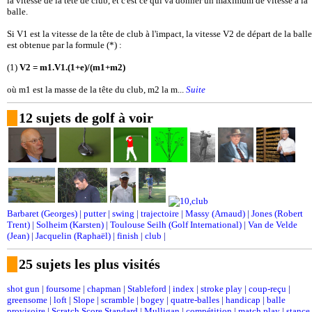
la vitesse de la tête de club, et c'est ce qui va donner un maximum de vitesse à la
balle.
Si V1 est la vitesse de la tête de club à l'impact, la vitesse V2 de départ de la balle
est obtenue par la formule (*) :
(1)
V2 = m1.V1.(1+e)/(m1+m2)
où m1 est la masse de la tête du club, m2 la m...
Suite
12 sujets de golf à voir
Barbaret (Georges)
|
putter
|
swing
|
trajectoire
|
Massy (Arnaud)
|
Jones (Robert
Trent)
|
Solheim (Karsten)
|
Toulouse Seilh (Golf International)
|
Van de Velde
(Jean)
|
Jacquelin (Raphaël)
|
finish
|
club
|
25 sujets les plus visités
shot gun
|
foursome
|
chapman
|
Stableford
|
index
|
stroke play
|
coup-reçu
|
greensome
|
loft
|
Slope
|
scramble
|
bogey
|
quatre-balles
|
handicap
|
balle
provisoire
|
Scratch Score Standard
|
Mulligan
|
compétition
|
match play
|
stance