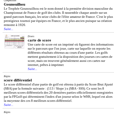
Compétition
Gounouilhou
Le Trophée Gounouilhou est le nom donné à la première division masculine du
Championnat de France de golf des clubs. Il rassemble chaque année sur un
grand parcours français, les seize clubs de l'élite amateur de France. C'est le plus
prestigieux tournoi par équipes en France, et le plus ancien puisque sa création
remonte à 1926.
Suite...
Divers
carte de score
Une carte de score est un imprimé où figurent des informations
sur le parcours que l'on joue, carte sur laquelle on reporte les
différents résultats obtenus au cours d'une partie. Les golfs
mettent gratuitement à la disposition des joueurs ces cartes de
score, mais on trouvent généralement aussi ces cartes sur
internet, prêtes à imprimer.
Suite...
Règles
score différentiel
Le score différentiel d'une partie de golf est obtenu à partir du Score Brut Ajusté
(SBA) par la formule suivante : (113 / Slope ) x (SBA - SSS). Ce sont les 8
meilleurs scores différentiels des 20 dernières parties officiellement enregistrées
par la FFGolf qui déterminent l'index d'un joueur selon le WHS, lequel est alors
la moyenne des ces 8 meilleurs scores différentiel.
Suite...
Règles