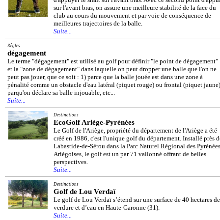
sur l'avant bras, on assure une meilleure stabilité de la face du
club au cours du mouvement et par voie de conséquence de
meilleures trajectoires de la balle.
Suite...
Règles
dégagement
Le terme "dégagement" est utilisé au golf pour définir "le point de dégagement"
et la "zone de dégagement" dans laquelle on peut dropper une balle que l'on ne
peut pas jouer, que ce soit : 1) parce que la balle jouée est dans une zone à
pénalité comme un obstacle d'eau latéral (piquet rouge) ou frontal (piquet jaune)
parqu'on déclare sa balle injouable, etc...
Suite...
Destinations
EcoGolf Ariège-Pyrénées
Le Golf de l'Ariège, propriété du département de l'Ariège a été
créé en 1986, c'est l'unique golf du département. Installé près d
Labastide-de-Sérou dans la Parc Naturel Régional des Pyrénée
Ariègoises, le golf est un par 71 vallonné offrant de belles
perspectives.
Suite...
Destinations
Golf de Lou Verdaï
Le golf de Lou Verdaï s’étend sur une surface de 40 hectares de
verdure et d’eau en Haute-Garonne (31).
Suite...