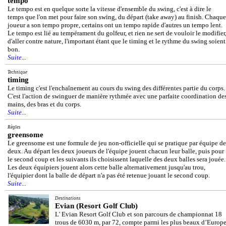
tempo
Le tempo est en quelque sorte la vitesse d'ensemble du swing, c'est à dire le
temps que l'on met pour faire son swing, du départ (take away) au finish. Chaque
joueur a son tempo propre, certains ont un tempo rapide d'autres un tempo lent.
Le tempo est lié au tempérament du golfeur, et rien ne sert de vouloir le modifier
d'aller contre nature, l'important étant que le timing et le rythme du swing soient
bon.
Suite...
Technique
timing
Le timing c'est l'enchaînement au cours du swing des différentes partie du corps.
C'est l'action de swinguer de manière rythmée avec une parfaite coordination de
mains, des bras et du corps.
Suite...
Règles
greensome
Le greensome est une formule de jeu non-officielle qui se pratique par équipe de
deux. Au départ les deux joueurs de l'équipe jouent chacun leur balle, puis pour
le second coup et les suivants ils choisissent laquelle des deux balles sera jouée.
Les deux équipiers jouent alors cette balle alternativement jusqu'au trou,
l'équipier dont la balle de départ n'a pas été retenue jouant le second coup.
Suite...
Destinations
Evian (Resort Golf Club)
L' Evian Resort Golf Club et son parcours de championnat 18
trous de 6030 m, par 72, compte parmi les plus beaux d’Europe