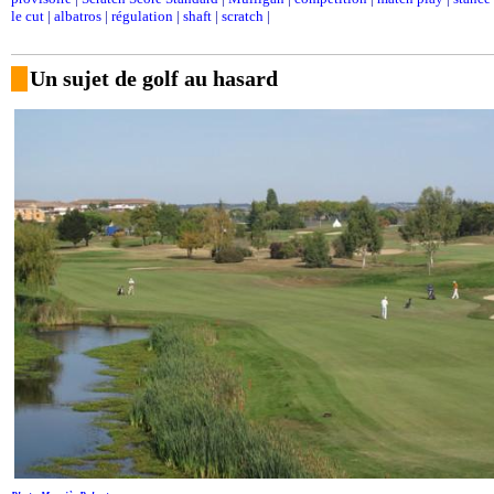
le cut
|
albatros
|
régulation
|
shaft
|
scratch
|
Un sujet de golf au hasard