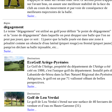
sur l'avant bras, on assure une meilleure stabilité de la face du
club au cours du mouvement et par voie de conséquence de
meilleures trajectoires de la balle.
Suite...
Règles
dégagement
Le terme "dégagement" est utilisé au golf pour définir "le point de dégagement"
et la "zone de dégagement" dans laquelle on peut dropper une balle que l'on ne
peut pas jouer, que ce soit : 1) parce que la balle jouée est dans une zone à
pénalité comme un obstacle d'eau latéral (piquet rouge) ou frontal (piquet jaune)
parqu'on déclare sa balle injouable, etc...
Suite...
Destinations
EcoGolf Ariège-Pyrénées
Le Golf de l'Ariège, propriété du département de l'Ariège a été
créé en 1986, c'est l'unique golf du département. Installé près d
Labastide-de-Sérou dans la Parc Naturel Régional des Pyrénée
Ariègoises, le golf est un par 71 vallonné offrant de belles
perspectives.
Suite...
Destinations
Golf de Lou Verdaï
Le golf de Lou Verdaï s’étend sur une surface de 40 hectares de
verdure et d’eau en Haute-Garonne (31).
Suite...