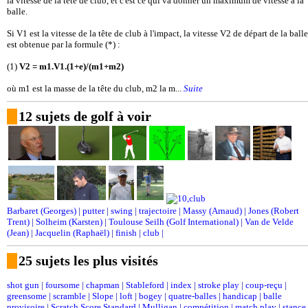
la vitesse de la tête de club, et c'est ce qui va donner un maximum de vitesse à la
balle.
Si V1 est la vitesse de la tête de club à l'impact, la vitesse V2 de départ de la balle
est obtenue par la formule (*) :
(1)
V2 = m1.V1.(1+e)/(m1+m2)
où m1 est la masse de la tête du club, m2 la m...
Suite
12 sujets de golf à voir
Barbaret (Georges)
|
putter
|
swing
|
trajectoire
|
Massy (Arnaud)
|
Jones (Robert
Trent)
|
Solheim (Karsten)
|
Toulouse Seilh (Golf International)
|
Van de Velde
(Jean)
|
Jacquelin (Raphaël)
|
finish
|
club
|
25 sujets les plus visités
shot gun
|
foursome
|
chapman
|
Stableford
|
index
|
stroke play
|
coup-reçu
|
greensome
|
scramble
|
Slope
|
loft
|
bogey
|
quatre-balles
|
handicap
|
balle
provisoire
|
Scratch Score Standard
|
Mulligan
|
compétition
|
match play
|
stance