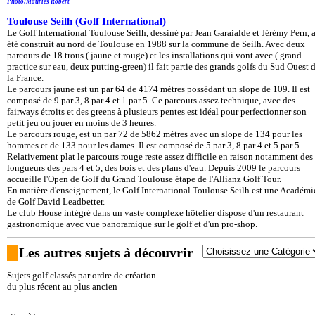
Photo:Mauriès Robert
Toulouse Seilh (Golf International)
Le Golf International Toulouse Seilh, dessiné par Jean Garaialde et Jérémy Pern, 
été construit au nord de Toulouse en 1988 sur la commune de Seilh. Avec deux
parcours de 18 trous ( jaune et rouge) et les installations qui vont avec ( grand
practice sur eau, deux putting-green) il fait partie des grands golfs du Sud Ouest 
la France.
Le parcours jaune est un par 64 de 4174 mètres possédant un slope de 109. Il est
composé de 9 par 3, 8 par 4 et 1 par 5. Ce parcours assez technique, avec des
fairways étroits et des greens à plusieurs pentes est idéal pour perfectionner son
petit jeu ou jouer en moins de 3 heures.
Le parcours rouge, est un par 72 de 5862 mètres avec un slope de 134 pour les
hommes et de 133 pour les dames. Il est composé de 5 par 3, 8 par 4 et 5 par 5.
Relativement plat le parcours rouge reste assez difficile en raison notamment des
longueurs des pars 4 et 5, des bois et des plans d'eau. Depuis 2009 le parcours
accueille l'Open de Golf du Grand Toulouse étape de l'Allianz Golf Tour.
En matière d'enseignement, le Golf International Toulouse Seilh est une Académi
de Golf David Leadbetter.
Le club House intégré dans un vaste complexe hôtelier dispose d'un restaurant
gastronomique avec vue panoramique sur le golf et d'un pro-shop.
Les autres sujets à découvrir
Sujets golf classés par ordre de création
du plus récent au plus ancien