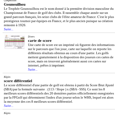
Compétition
Gounouilhou
Le Trophée Gounouilhou est le nom donné à la première division masculine du
Championnat de France de golf des clubs. Il rassemble chaque année sur un
grand parcours français, les seize clubs de l'élite amateur de France. C'est le plus
prestigieux tournoi par équipes en France, et le plus ancien puisque sa création
remonte à 1926.
Suite...
Divers
carte de score
Une carte de score est un imprimé où figurent des informations
sur le parcours que l'on joue, carte sur laquelle on reporte les
différents résultats obtenus au cours d'une partie. Les golfs
mettent gratuitement à la disposition des joueurs ces cartes de
score, mais on trouvent généralement aussi ces cartes sur
internet, prêtes à imprimer.
Suite...
Règles
score différentiel
Le score différentiel d'une partie de golf est obtenu à partir du Score Brut Ajusté
(SBA) par la formule suivante : (113 / Slope ) x (SBA - SSS). Ce sont les 8
meilleurs scores différentiels des 20 dernières parties officiellement enregistrées
par la FFGolf qui déterminent l'index d'un joueur selon le WHS, lequel est alors
la moyenne des ces 8 meilleurs scores différentiel.
Suite...
Règles