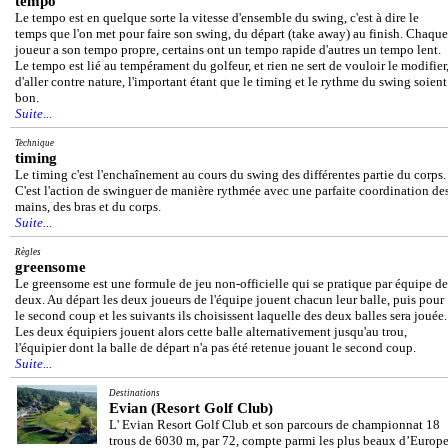
tempo
Le tempo est en quelque sorte la vitesse d'ensemble du swing, c'est à dire le
temps que l'on met pour faire son swing, du départ (take away) au finish. Chaque
joueur a son tempo propre, certains ont un tempo rapide d'autres un tempo lent.
Le tempo est lié au tempérament du golfeur, et rien ne sert de vouloir le modifier
d'aller contre nature, l'important étant que le timing et le rythme du swing soient
bon.
Suite...
Technique
timing
Le timing c'est l'enchaînement au cours du swing des différentes partie du corps.
C'est l'action de swinguer de manière rythmée avec une parfaite coordination de
mains, des bras et du corps.
Suite...
Règles
greensome
Le greensome est une formule de jeu non-officielle qui se pratique par équipe de
deux. Au départ les deux joueurs de l'équipe jouent chacun leur balle, puis pour
le second coup et les suivants ils choisissent laquelle des deux balles sera jouée.
Les deux équipiers jouent alors cette balle alternativement jusqu'au trou,
l'équipier dont la balle de départ n'a pas été retenue jouant le second coup.
Suite...
Destinations
Evian (Resort Golf Club)
L' Evian Resort Golf Club et son parcours de championnat 18
trous de 6030 m, par 72, compte parmi les plus beaux d’Europe