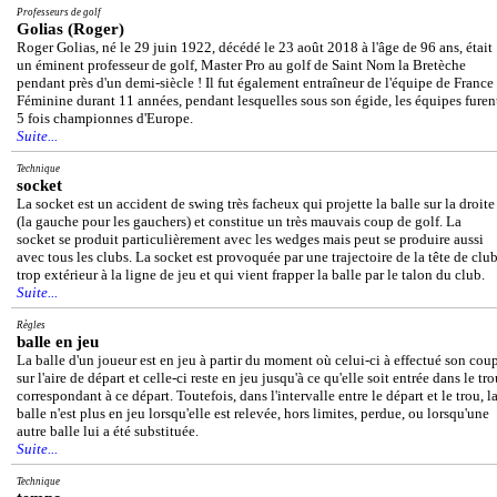
Professeurs de golf
Golias (Roger)
Roger Golias, né le 29 juin 1922, décédé le 23 août 2018 à l'âge de 96 ans, était
un éminent professeur de golf, Master Pro au golf de Saint Nom la Bretèche
pendant près d'un demi-siècle ! Il fut également entraîneur de l'équipe de France
Féminine durant 11 années, pendant lesquelles sous son égide, les équipes furen
5 fois championnes d'Europe.
Suite...
Technique
socket
La socket est un accident de swing très facheux qui projette la balle sur la droite
(la gauche pour les gauchers) et constitue un très mauvais coup de golf. La
socket se produit particulièrement avec les wedges mais peut se produire aussi
avec tous les clubs. La socket est provoquée par une trajectoire de la tête de clu
trop extérieur à la ligne de jeu et qui vient frapper la balle par le talon du club.
Suite...
Règles
balle en jeu
La balle d'un joueur est en jeu à partir du moment où celui-ci à effectué son cou
sur l'aire de départ et celle-ci reste en jeu jusqu'à ce qu'elle soit entrée dans le tr
correspondant à ce départ. Toutefois, dans l'intervalle entre le départ et le trou, l
balle n'est plus en jeu lorsqu'elle est relevée, hors limites, perdue, ou lorsqu'une
autre balle lui a été substituée.
Suite...
Technique