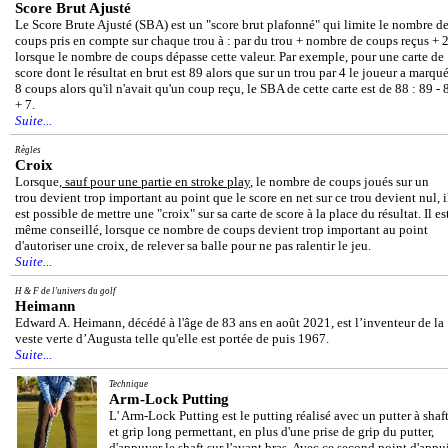
Score Brut Ajusté
Le Score Brute Ajusté (SBA) est un "score brut plafonné" qui limite le nombre d
coups pris en compte sur chaque trou à : par du trou + nombre de coups reçus + 
lorsque le nombre de coups dépasse cette valeur. Par exemple, pour une carte de
score dont le résultat en brut est 89 alors que sur un trou par 4 le joueur a marqu
8 coups alors qu'il n'avait qu'un coup reçu, le SBA de cette carte est de 88 : 89 - 
+ 7.
Suite...
Règles
Croix
Lorsque,
sauf pour une partie en stroke play
, le nombre de coups joués sur un
trou devient trop important au point que le score en net sur ce trou devient nul, i
est possible de mettre une "croix" sur sa carte de score à la place du résultat. Il es
même conseillé, lorsque ce nombre de coups devient trop important au point
d'autoriser une croix, de relever sa balle pour ne pas ralentir le jeu.
Suite...
H & F de l'univers du golf
Heimann
Edward A. Heimann, décédé à l'âge de 83 ans en août 2021, est l’inventeur de la
veste verte d’Augusta telle qu'elle est portée de puis 1967.
Suite...
Technique
Arm-Lock Putting
L' Arm-Lock Putting est le putting réalisé avec un putter à shaf
et grip long permettant, en plus d'une prise de grip du putter,
d'appuyer le shaft sur l'avant bras. Avec ce second point d'appu