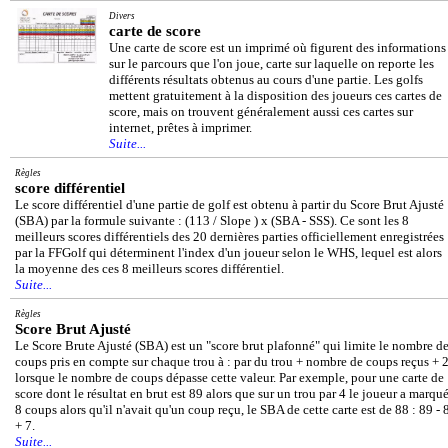
Divers
carte de score
Une carte de score est un imprimé où figurent des informations
sur le parcours que l'on joue, carte sur laquelle on reporte les
différents résultats obtenus au cours d'une partie. Les golfs
mettent gratuitement à la disposition des joueurs ces cartes de
score, mais on trouvent généralement aussi ces cartes sur
internet, prêtes à imprimer.
Suite...
Règles
score différentiel
Le score différentiel d'une partie de golf est obtenu à partir du Score Brut Ajusté
(SBA) par la formule suivante : (113 / Slope ) x (SBA - SSS). Ce sont les 8
meilleurs scores différentiels des 20 dernières parties officiellement enregistrées
par la FFGolf qui déterminent l'index d'un joueur selon le WHS, lequel est alors
la moyenne des ces 8 meilleurs scores différentiel.
Suite...
Règles
Score Brut Ajusté
Le Score Brute Ajusté (SBA) est un "score brut plafonné" qui limite le nombre d
coups pris en compte sur chaque trou à : par du trou + nombre de coups reçus + 
lorsque le nombre de coups dépasse cette valeur. Par exemple, pour une carte de
score dont le résultat en brut est 89 alors que sur un trou par 4 le joueur a marqu
8 coups alors qu'il n'avait qu'un coup reçu, le SBA de cette carte est de 88 : 89 - 
+ 7.
Suite...