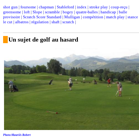
shot gun
|
foursome
|
chapman
|
Stableford
|
index
|
stroke play
|
coup-reçu
|
greensome
|
loft
|
Slope
|
scramble
|
bogey
|
quatre-balles
|
handicap
|
balle
provisoire
|
Scratch Score Standard
|
Mulligan
|
compétition
|
match play
|
stance
le cut
|
albatros
|
régulation
|
shaft
|
scratch
|
Un sujet de golf au hasard
Photo:Mauriès Robert