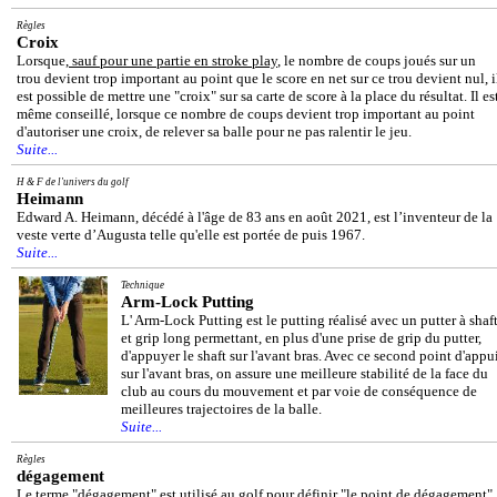
Règles
Croix
Lorsque,
sauf pour une partie en stroke play
, le nombre de coups joués sur un
trou devient trop important au point que le score en net sur ce trou devient nul, i
est possible de mettre une "croix" sur sa carte de score à la place du résultat. Il es
même conseillé, lorsque ce nombre de coups devient trop important au point
d'autoriser une croix, de relever sa balle pour ne pas ralentir le jeu.
Suite...
H & F de l'univers du golf
Heimann
Edward A. Heimann, décédé à l'âge de 83 ans en août 2021, est l’inventeur de la
veste verte d’Augusta telle qu'elle est portée de puis 1967.
Suite...
Technique
Arm-Lock Putting
L' Arm-Lock Putting est le putting réalisé avec un putter à shaf
et grip long permettant, en plus d'une prise de grip du putter,
d'appuyer le shaft sur l'avant bras. Avec ce second point d'appu
sur l'avant bras, on assure une meilleure stabilité de la face du
club au cours du mouvement et par voie de conséquence de
meilleures trajectoires de la balle.
Suite...
Règles
dégagement
Le terme "dégagement" est utilisé au golf pour définir "le point de dégagement"