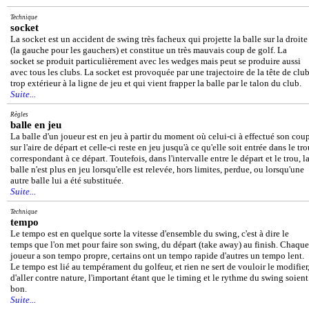
Technique
socket
La socket est un accident de swing très facheux qui projette la balle sur la droite
(la gauche pour les gauchers) et constitue un très mauvais coup de golf. La
socket se produit particulièrement avec les wedges mais peut se produire aussi
avec tous les clubs. La socket est provoquée par une trajectoire de la tête de clu
trop extérieur à la ligne de jeu et qui vient frapper la balle par le talon du club.
Suite...
Règles
balle en jeu
La balle d'un joueur est en jeu à partir du moment où celui-ci à effectué son cou
sur l'aire de départ et celle-ci reste en jeu jusqu'à ce qu'elle soit entrée dans le tr
correspondant à ce départ. Toutefois, dans l'intervalle entre le départ et le trou, l
balle n'est plus en jeu lorsqu'elle est relevée, hors limites, perdue, ou lorsqu'une
autre balle lui a été substituée.
Suite...
Technique
tempo
Le tempo est en quelque sorte la vitesse d'ensemble du swing, c'est à dire le
temps que l'on met pour faire son swing, du départ (take away) au finish. Chaque
joueur a son tempo propre, certains ont un tempo rapide d'autres un tempo lent.
Le tempo est lié au tempérament du golfeur, et rien ne sert de vouloir le modifier
d'aller contre nature, l'important étant que le timing et le rythme du swing soient
bon.
Suite...