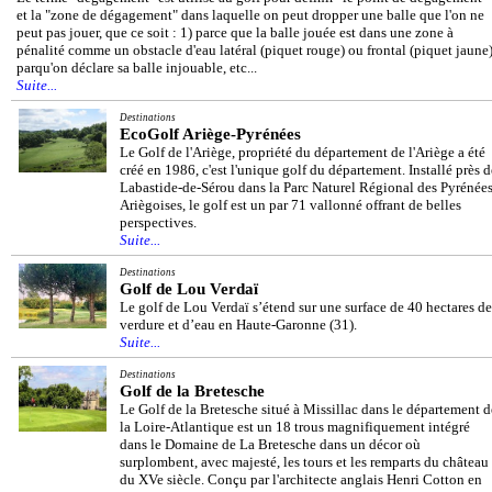
et la "zone de dégagement" dans laquelle on peut dropper une balle que l'on ne
peut pas jouer, que ce soit : 1) parce que la balle jouée est dans une zone à
pénalité comme un obstacle d'eau latéral (piquet rouge) ou frontal (piquet jaune)
parqu'on déclare sa balle injouable, etc...
Suite...
Destinations
EcoGolf Ariège-Pyrénées
Le Golf de l'Ariège, propriété du département de l'Ariège a été
créé en 1986, c'est l'unique golf du département. Installé près d
Labastide-de-Sérou dans la Parc Naturel Régional des Pyrénée
Ariègoises, le golf est un par 71 vallonné offrant de belles
perspectives.
Suite...
Destinations
Golf de Lou Verdaï
Le golf de Lou Verdaï s’étend sur une surface de 40 hectares de
verdure et d’eau en Haute-Garonne (31).
Suite...
Destinations
Golf de la Bretesche
Le Golf de la Bretesche situé à Missillac dans le département d
la Loire-Atlantique est un 18 trous magnifiquement intégré
dans le Domaine de La Bretesche dans un décor où
surplombent, avec majesté, les tours et les remparts du château
du XVe siècle. Conçu par l'architecte anglais Henri Cotton en