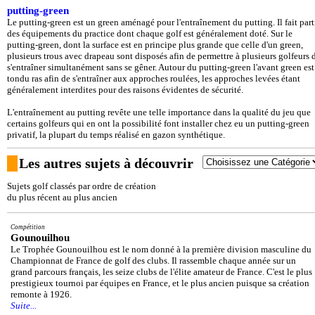
putting-green
Le putting-green est un green aménagé pour l'entraînement du putting. Il fait part
des équipements du practice dont chaque golf est généralement doté. Sur le
putting-green, dont la surface est en principe plus grande que celle d'un green,
plusieurs trous avec drapeau sont disposés afin de permettre à plusieurs golfeurs 
s'entraîner simultanément sans se gêner. Autour du putting-green l'avant green est
tondu ras afin de s'entraîner aux approches roulées, les approches levées étant
généralement interdites pour des raisons évidentes de sécurité.
L'entraînement au putting revête une telle importance dans la qualité du jeu que
certains golfeurs qui en ont la possibilité font installer chez eu un putting-green
privatif, la plupart du temps réalisé en gazon synthétique.
Les autres sujets à découvrir
Sujets golf classés par ordre de création
du plus récent au plus ancien
Compétition
Gounouilhou
Le Trophée Gounouilhou est le nom donné à la première division masculine du
Championnat de France de golf des clubs. Il rassemble chaque année sur un
grand parcours français, les seize clubs de l'élite amateur de France. C'est le plus
prestigieux tournoi par équipes en France, et le plus ancien puisque sa création
remonte à 1926.
Suite...