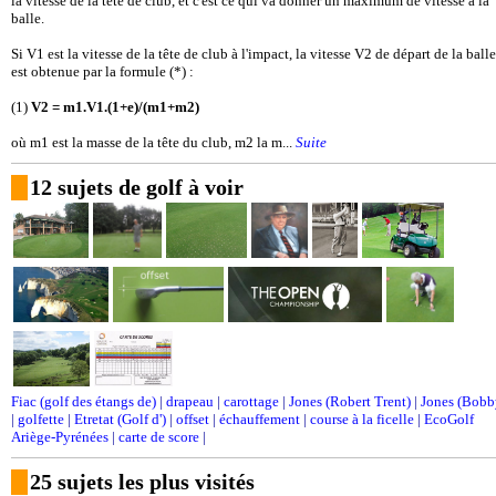
la vitesse de la tête de club, et c'est ce qui va donner un maximum de vitesse à la
balle.
Si V1 est la vitesse de la tête de club à l'impact, la vitesse V2 de départ de la balle
est obtenue par la formule (*) :
(1)
V2 = m1.V1.(1+e)/(m1+m2)
où m1 est la masse de la tête du club, m2 la m...
Suite
12 sujets de golf à voir
Fiac (golf des étangs de)
|
drapeau
|
carottage
|
Jones (Robert Trent)
|
Jones (Bobb
|
golfette
|
Etretat (Golf d')
|
offset
|
échauffement
|
course à la ficelle
|
EcoGolf
Ariège-Pyrénées
|
carte de score
|
25 sujets les plus visités