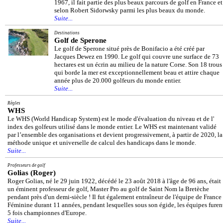
1967, il fait partie des plus beaux parcours de golf en France et
selon Robert Sidorwsky parmi les plus beaux du monde.
Suite...
Destinations
Golf de Sperone
Le golf de Sperone situé près de Bonifacio a été créé par
Jacques Dewez en 1990. Le golf qui couvre une surface de 73
hectares est un écrin au milieu de la nature Corse. Son 18 trous
qui borde la mer est exceptionnellement beau et attire chaque
année plus de 20.000 golfeurs du monde entier.
Suite...
Règles
WHS
Le WHS (World Handicap System) est le mode d'évaluation du niveau et de l'
index des golfeurs utilisé dans le monde entier. Le WHS est maintenant validé
par l’ensemble des organisations et devient progressivement, à partir de 2020, la
méthode unique et universelle de calcul des handicaps dans le monde.
Suite...
Professeurs de golf
Golias (Roger)
Roger Golias, né le 29 juin 1922, décédé le 23 août 2018 à l'âge de 96 ans, était
un éminent professeur de golf, Master Pro au golf de Saint Nom la Bretèche
pendant près d'un demi-siècle ! Il fut également entraîneur de l'équipe de France
Féminine durant 11 années, pendant lesquelles sous son égide, les équipes furen
5 fois championnes d'Europe.
Suite...