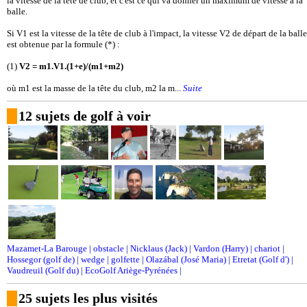
la vitesse de la tête de club, et c'est ce qui va donner un maximum de vitesse à la
balle.
Si V1 est la vitesse de la tête de club à l'impact, la vitesse V2 de départ de la balle
est obtenue par la formule (*) :
(1)
V2 = m1.V1.(1+e)/(m1+m2)
où m1 est la masse de la tête du club, m2 la m...
Suite
12 sujets de golf à voir
Mazamet-La Barouge
|
obstacle
|
Nicklaus (Jack)
|
Vardon (Harry)
|
chariot
|
Hossegor (golf de)
|
wedge
|
golfette
|
Olazábal (José Maria)
|
Etretat (Golf d')
|
Vaudreuil (Golf du)
|
EcoGolf Ariège-Pyrénées
|
25 sujets les plus visités