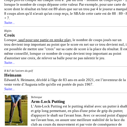
lorsque le nombre de coups dépasse cette valeur. Par exemple, pour une carte de
score dont le résultat en brut est 89 alors que sur un trou par 4 le joueur a marqu
8 coups alors qu'il n'avait qu'un coup reçu, le SBA de cette carte est de 88 : 89 - 
+ 7.
Suite...
Règles
Croix
Lorsque,
sauf pour une partie en stroke play
, le nombre de coups joués sur un
trou devient trop important au point que le score en net sur ce trou devient nul, i
est possible de mettre une "croix" sur sa carte de score à la place du résultat. Il es
même conseillé, lorsque ce nombre de coups devient trop important au point
d'autoriser une croix, de relever sa balle pour ne pas ralentir le jeu.
Suite...
H & F de l'univers du golf
Heimann
Edward A. Heimann, décédé à l'âge de 83 ans en août 2021, est l’inventeur de la
veste verte d’Augusta telle qu'elle est portée de puis 1967.
Suite...
Technique
Arm-Lock Putting
L' Arm-Lock Putting est le putting réalisé avec un putter à shaf
et grip long permettant, en plus d'une prise de grip du putter,
d'appuyer le shaft sur l'avant bras. Avec ce second point d'appu
sur l'avant bras, on assure une meilleure stabilité de la face du
club au cours du mouvement et par voie de conséquence de