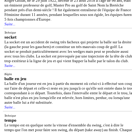
Roger Golias, né le 29 juin 1922, décédé le 23 août 2018 à l'âge de 96 ans, était
un éminent professeur de golf, Master Pro au golf de Saint Nom la Bretèche
pendant près d'un demi-siècle ! Il fut également entraîneur de l'équipe de France
Féminine durant 11 années, pendant lesquelles sous son égide, les équipes furen
5 fois championnes d'Europe.
Suite...
Technique
socket
La socket est un accident de swing très facheux qui projette la balle sur la droite
(la gauche pour les gauchers) et constitue un très mauvais coup de golf. La
socket se produit particulièrement avec les wedges mais peut se produire aussi
avec tous les clubs. La socket est provoquée par une trajectoire de la tête de clu
trop extérieur à la ligne de jeu et qui vient frapper la balle par le talon du club.
Suite...
Règles
balle en jeu
La balle d'un joueur est en jeu à partir du moment où celui-ci à effectué son cou
sur l'aire de départ et celle-ci reste en jeu jusqu'à ce qu'elle soit entrée dans le tr
correspondant à ce départ. Toutefois, dans l'intervalle entre le départ et le trou, l
balle n'est plus en jeu lorsqu'elle est relevée, hors limites, perdue, ou lorsqu'une
autre balle lui a été substituée.
Suite...
Technique
tempo
Le tempo est en quelque sorte la vitesse d'ensemble du swing, c'est à dire le
temps que l'on met pour faire son swing, du départ (take away) au finish. Chaque