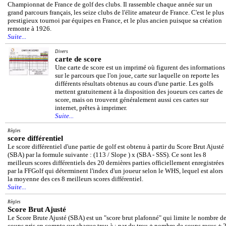
Championnat de France de golf des clubs. Il rassemble chaque année sur un
grand parcours français, les seize clubs de l'élite amateur de France. C'est le plus
prestigieux tournoi par équipes en France, et le plus ancien puisque sa création
remonte à 1926.
Suite...
Divers
carte de score
Une carte de score est un imprimé où figurent des informations
sur le parcours que l'on joue, carte sur laquelle on reporte les
différents résultats obtenus au cours d'une partie. Les golfs
mettent gratuitement à la disposition des joueurs ces cartes de
score, mais on trouvent généralement aussi ces cartes sur
internet, prêtes à imprimer.
Suite...
Règles
score différentiel
Le score différentiel d'une partie de golf est obtenu à partir du Score Brut Ajusté
(SBA) par la formule suivante : (113 / Slope ) x (SBA - SSS). Ce sont les 8
meilleurs scores différentiels des 20 dernières parties officiellement enregistrées
par la FFGolf qui déterminent l'index d'un joueur selon le WHS, lequel est alors
la moyenne des ces 8 meilleurs scores différentiel.
Suite...
Règles
Score Brut Ajusté
Le Score Brute Ajusté (SBA) est un "score brut plafonné" qui limite le nombre d
coups pris en compte sur chaque trou à : par du trou + nombre de coups reçus + 