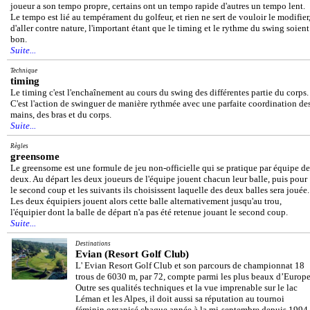
joueur a son tempo propre, certains ont un tempo rapide d'autres un tempo lent.
Le tempo est lié au tempérament du golfeur, et rien ne sert de vouloir le modifier
d'aller contre nature, l'important étant que le timing et le rythme du swing soient
bon.
Suite...
Technique
timing
Le timing c'est l'enchaînement au cours du swing des différentes partie du corps.
C'est l'action de swinguer de manière rythmée avec une parfaite coordination de
mains, des bras et du corps.
Suite...
Règles
greensome
Le greensome est une formule de jeu non-officielle qui se pratique par équipe de
deux. Au départ les deux joueurs de l'équipe jouent chacun leur balle, puis pour
le second coup et les suivants ils choisissent laquelle des deux balles sera jouée.
Les deux équipiers jouent alors cette balle alternativement jusqu'au trou,
l'équipier dont la balle de départ n'a pas été retenue jouant le second coup.
Suite...
Destinations
Evian (Resort Golf Club)
L' Evian Resort Golf Club et son parcours de championnat 18
trous de 6030 m, par 72, compte parmi les plus beaux d’Europe
Outre ses qualités techniques et la vue imprenable sur le lac
Léman et les Alpes, il doit aussi sa réputation au tournoi
féminin organisé chaque année à la mi-septembre depuis 1994,