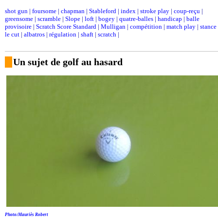
shot gun
|
foursome
|
chapman
|
Stableford
|
index
|
stroke play
|
coup-reçu
|
greensome
|
scramble
|
Slope
|
loft
|
bogey
|
quatre-balles
|
handicap
|
balle
provisoire
|
Scratch Score Standard
|
Mulligan
|
compétition
|
match play
|
stance
le cut
|
albatros
|
régulation
|
shaft
|
scratch
|
Un sujet de golf au hasard
Photo:Mauriès Robert