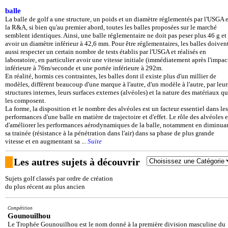
balle
La balle de golf a une structure, un poids et un diamètre réglementés par l'USGA e
la R&A, si bien qu'au premier abord, toutes les balles proposées sur le marché
semblent identiques. Ainsi, une balle réglementaire ne doit pas peser plus 46 g et
avoir un diamètre inférieur à 42,6 mm. Pour être réglementaires, les balles doiven
aussi respecter un certain nombre de tests établis par l'USGA et réalisés en
laboratoire, en particulier avoir une vitesse initiale (immédiatement après l'impac
inférieure à 76m/seconde et une portée inférieure à 292m.
En réalité, hormis ces contraintes, les balles dont il existe plus d'un millier de
modèles, diffèrent beaucoup d'une marque à l'autre, d'un modèle à l'autre, par leur
structures internes, leurs surfaces externes (alvéoles) et la nature des matériaux qu
les composent.
La forme, la disposition et le nombre des alvéoles est un facteur essentiel dans les
performances d'une balle en matière de trajectoire et d'effet. Le rôle des alvéoles e
d'améliorer les performances aérodynamiques de la balle, notamment en diminua
sa trainée (résistance à la pénétration dans l'air) dans sa phase de plus grande
vitesse et en augmentant sa ...
Suite
Les autres sujets à découvrir
Sujets golf classés par ordre de création
du plus récent au plus ancien
Compétition
Gounouilhou
Le Trophée Gounouilhou est le nom donné à la première division masculine du