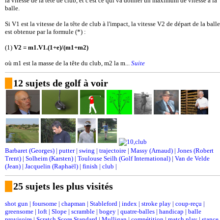
la vitesse de la tête de club, et c'est ce qui va donner un maximum de vitesse à la
balle.
Si V1 est la vitesse de la tête de club à l'impact, la vitesse V2 de départ de la balle
est obtenue par la formule (*) :
(1)
V2 = m1.V1.(1+e)/(m1+m2)
où m1 est la masse de la tête du club, m2 la m...
Suite
12 sujets de golf à voir
Barbaret (Georges)
|
putter
|
swing
|
trajectoire
|
Massy (Arnaud)
|
Jones (Robert
Trent)
|
Solheim (Karsten)
|
Toulouse Seilh (Golf International)
|
Van de Velde
(Jean)
|
Jacquelin (Raphaël)
|
finish
|
club
|
25 sujets les plus visités
shot gun
|
foursome
|
chapman
|
Stableford
|
index
|
stroke play
|
coup-reçu
|
greensome
|
loft
|
Slope
|
scramble
|
bogey
|
quatre-balles
|
handicap
|
balle
provisoire
|
Scratch Score Standard
|
Mulligan
|
compétition
|
match play
|
stance