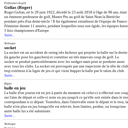
Professeurs de golf
Golias (Roger)
Roger Golias, né le 29 juin 1922, décédé le 23 août 2018 à l'âge de 96 ans, était
un éminent professeur de golf, Master Pro au golf de Saint Nom la Bretèche
pendant près d'un demi-siècle ! Il fut également entraîneur de l'équipe de France
Féminine durant 11 années, pendant lesquelles sous son égide, les équipes furen
5 fois championnes d'Europe.
Suite...
Technique
socket
La socket est un accident de swing très facheux qui projette la balle sur la droite
(la gauche pour les gauchers) et constitue un très mauvais coup de golf. La
socket se produit particulièrement avec les wedges mais peut se produire aussi
avec tous les clubs. La socket est provoquée par une trajectoire de la tête de clu
trop extérieur à la ligne de jeu et qui vient frapper la balle par le talon du club.
Suite...
Règles
balle en jeu
La balle d'un joueur est en jeu à partir du moment où celui-ci à effectué son cou
sur l'aire de départ et celle-ci reste en jeu jusqu'à ce qu'elle soit entrée dans le tr
correspondant à ce départ. Toutefois, dans l'intervalle entre le départ et le trou, l
balle n'est plus en jeu lorsqu'elle est relevée, hors limites, perdue, ou lorsqu'une
autre balle lui a été substituée.
Suite...
Technique