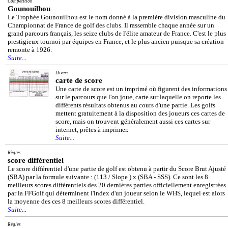
Compétition
Gounouilhou
Le Trophée Gounouilhou est le nom donné à la première division masculine du
Championnat de France de golf des clubs. Il rassemble chaque année sur un
grand parcours français, les seize clubs de l'élite amateur de France. C'est le plus
prestigieux tournoi par équipes en France, et le plus ancien puisque sa création
remonte à 1926.
Suite...
Divers
carte de score
Une carte de score est un imprimé où figurent des informations
sur le parcours que l'on joue, carte sur laquelle on reporte les
différents résultats obtenus au cours d'une partie. Les golfs
mettent gratuitement à la disposition des joueurs ces cartes de
score, mais on trouvent généralement aussi ces cartes sur
internet, prêtes à imprimer.
Suite...
Règles
score différentiel
Le score différentiel d'une partie de golf est obtenu à partir du Score Brut Ajusté
(SBA) par la formule suivante : (113 / Slope ) x (SBA - SSS). Ce sont les 8
meilleurs scores différentiels des 20 dernières parties officiellement enregistrées
par la FFGolf qui déterminent l'index d'un joueur selon le WHS, lequel est alors
la moyenne des ces 8 meilleurs scores différentiel.
Suite...
Règles