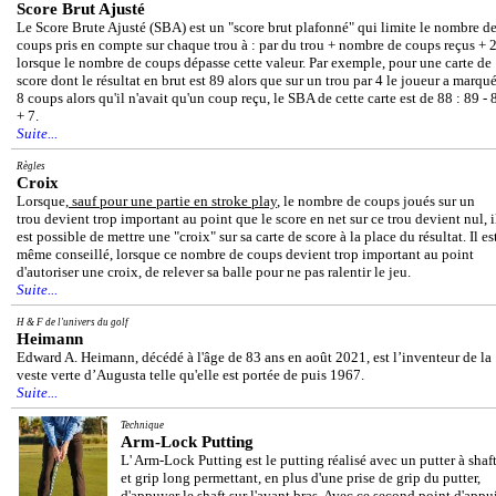
Score Brut Ajusté
Le Score Brute Ajusté (SBA) est un "score brut plafonné" qui limite le nombre d
coups pris en compte sur chaque trou à : par du trou + nombre de coups reçus + 
lorsque le nombre de coups dépasse cette valeur. Par exemple, pour une carte de
score dont le résultat en brut est 89 alors que sur un trou par 4 le joueur a marqu
8 coups alors qu'il n'avait qu'un coup reçu, le SBA de cette carte est de 88 : 89 - 
+ 7.
Suite...
Règles
Croix
Lorsque,
sauf pour une partie en stroke play
, le nombre de coups joués sur un
trou devient trop important au point que le score en net sur ce trou devient nul, i
est possible de mettre une "croix" sur sa carte de score à la place du résultat. Il es
même conseillé, lorsque ce nombre de coups devient trop important au point
d'autoriser une croix, de relever sa balle pour ne pas ralentir le jeu.
Suite...
H & F de l'univers du golf
Heimann
Edward A. Heimann, décédé à l'âge de 83 ans en août 2021, est l’inventeur de la
veste verte d’Augusta telle qu'elle est portée de puis 1967.
Suite...
Technique
Arm-Lock Putting
L' Arm-Lock Putting est le putting réalisé avec un putter à shaf
et grip long permettant, en plus d'une prise de grip du putter,
d'appuyer le shaft sur l'avant bras. Avec ce second point d'appu