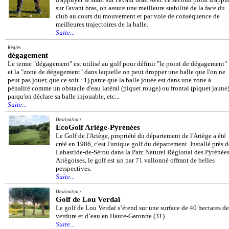
sur l'avant bras, on assure une meilleure stabilité de la face du
club au cours du mouvement et par voie de conséquence de
meilleures trajectoires de la balle.
Suite...
Règles
dégagement
Le terme "dégagement" est utilisé au golf pour définir "le point de dégagement"
et la "zone de dégagement" dans laquelle on peut dropper une balle que l'on ne
peut pas jouer, que ce soit : 1) parce que la balle jouée est dans une zone à
pénalité comme un obstacle d'eau latéral (piquet rouge) ou frontal (piquet jaune)
parqu'on déclare sa balle injouable, etc...
Suite...
Destinations
EcoGolf Ariège-Pyrénées
Le Golf de l'Ariège, propriété du département de l'Ariège a été
créé en 1986, c'est l'unique golf du département. Installé près d
Labastide-de-Sérou dans la Parc Naturel Régional des Pyrénée
Ariègoises, le golf est un par 71 vallonné offrant de belles
perspectives.
Suite...
Destinations
Golf de Lou Verdaï
Le golf de Lou Verdaï s’étend sur une surface de 40 hectares de
verdure et d’eau en Haute-Garonne (31).
Suite...