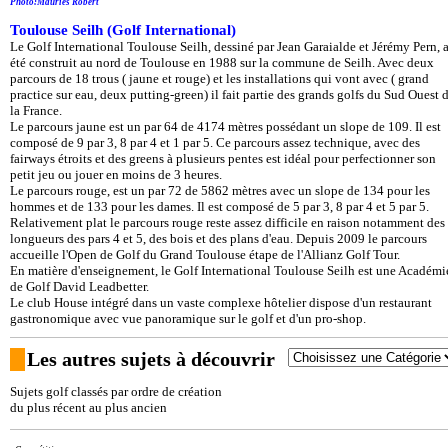
Photo:Mauriès Robert
Toulouse Seilh (Golf International)
Le Golf International Toulouse Seilh, dessiné par Jean Garaialde et Jérémy Pern, 
été construit au nord de Toulouse en 1988 sur la commune de Seilh. Avec deux
parcours de 18 trous ( jaune et rouge) et les installations qui vont avec ( grand
practice sur eau, deux putting-green) il fait partie des grands golfs du Sud Ouest 
la France.
Le parcours jaune est un par 64 de 4174 mètres possédant un slope de 109. Il est
composé de 9 par 3, 8 par 4 et 1 par 5. Ce parcours assez technique, avec des
fairways étroits et des greens à plusieurs pentes est idéal pour perfectionner son
petit jeu ou jouer en moins de 3 heures.
Le parcours rouge, est un par 72 de 5862 mètres avec un slope de 134 pour les
hommes et de 133 pour les dames. Il est composé de 5 par 3, 8 par 4 et 5 par 5.
Relativement plat le parcours rouge reste assez difficile en raison notamment des
longueurs des pars 4 et 5, des bois et des plans d'eau. Depuis 2009 le parcours
accueille l'Open de Golf du Grand Toulouse étape de l'Allianz Golf Tour.
En matière d'enseignement, le Golf International Toulouse Seilh est une Académi
de Golf David Leadbetter.
Le club House intégré dans un vaste complexe hôtelier dispose d'un restaurant
gastronomique avec vue panoramique sur le golf et d'un pro-shop.
Les autres sujets à découvrir
Sujets golf classés par ordre de création
du plus récent au plus ancien