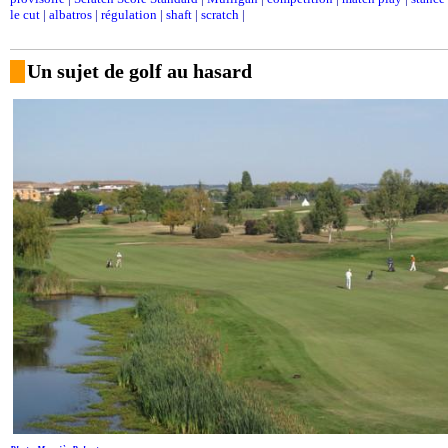
le cut
|
albatros
|
régulation
|
shaft
|
scratch
|
Un sujet de golf au hasard