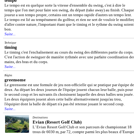
tempo
Le tempo est en quelque sorte la vitesse d'ensemble du swing, c'est à dire le
temps que l'on met pour faire son swing, du départ (take away) au finish. Chaque
joueur a son tempo propre, certains ont un tempo rapide d'autres un tempo lent.
Le tempo est lié au tempérament du golfeur, et rien ne sert de vouloir le modifier
d'aller contre nature, l'important étant que le timing et le rythme du swing soient
bon.
Suite...
Technique
timing
Le timing c'est l'enchaînement au cours du swing des différentes partie du corps.
C'est l'action de swinguer de manière rythmée avec une parfaite coordination de
mains, des bras et du corps.
Suite...
Règles
greensome
Le greensome est une formule de jeu non-officielle qui se pratique par équipe de
deux. Au départ les deux joueurs de l'équipe jouent chacun leur balle, puis pour
le second coup et les suivants ils choisissent laquelle des deux balles sera jouée.
Les deux équipiers jouent alors cette balle alternativement jusqu'au trou,
l'équipier dont la balle de départ n'a pas été retenue jouant le second coup.
Suite...
Destinations
Evian (Resort Golf Club)
L' Evian Resort Golf Club et son parcours de championnat 18
trous de 6030 m, par 72, compte parmi les plus beaux d’Europe