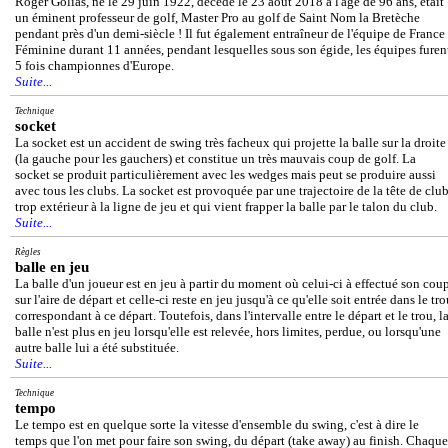
Roger Golias, né le 29 juin 1922, décédé le 23 août 2018 à l'âge de 96 ans, était
un éminent professeur de golf, Master Pro au golf de Saint Nom la Bretèche
pendant près d'un demi-siècle ! Il fut également entraîneur de l'équipe de France
Féminine durant 11 années, pendant lesquelles sous son égide, les équipes furen
5 fois championnes d'Europe.
Suite...
Technique
socket
La socket est un accident de swing très facheux qui projette la balle sur la droite
(la gauche pour les gauchers) et constitue un très mauvais coup de golf. La
socket se produit particulièrement avec les wedges mais peut se produire aussi
avec tous les clubs. La socket est provoquée par une trajectoire de la tête de clu
trop extérieur à la ligne de jeu et qui vient frapper la balle par le talon du club.
Suite...
Règles
balle en jeu
La balle d'un joueur est en jeu à partir du moment où celui-ci à effectué son cou
sur l'aire de départ et celle-ci reste en jeu jusqu'à ce qu'elle soit entrée dans le tr
correspondant à ce départ. Toutefois, dans l'intervalle entre le départ et le trou, l
balle n'est plus en jeu lorsqu'elle est relevée, hors limites, perdue, ou lorsqu'une
autre balle lui a été substituée.
Suite...
Technique
tempo
Le tempo est en quelque sorte la vitesse d'ensemble du swing, c'est à dire le
temps que l'on met pour faire son swing, du départ (take away) au finish. Chaque