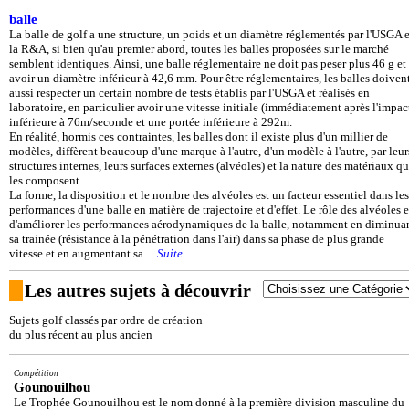
balle
La balle de golf a une structure, un poids et un diamètre réglementés par l'USGA e
la R&A, si bien qu'au premier abord, toutes les balles proposées sur le marché
semblent identiques. Ainsi, une balle réglementaire ne doit pas peser plus 46 g et
avoir un diamètre inférieur à 42,6 mm. Pour être réglementaires, les balles doiven
aussi respecter un certain nombre de tests établis par l'USGA et réalisés en
laboratoire, en particulier avoir une vitesse initiale (immédiatement après l'impac
inférieure à 76m/seconde et une portée inférieure à 292m.
En réalité, hormis ces contraintes, les balles dont il existe plus d'un millier de
modèles, diffèrent beaucoup d'une marque à l'autre, d'un modèle à l'autre, par leur
structures internes, leurs surfaces externes (alvéoles) et la nature des matériaux qu
les composent.
La forme, la disposition et le nombre des alvéoles est un facteur essentiel dans les
performances d'une balle en matière de trajectoire et d'effet. Le rôle des alvéoles e
d'améliorer les performances aérodynamiques de la balle, notamment en diminua
sa trainée (résistance à la pénétration dans l'air) dans sa phase de plus grande
vitesse et en augmentant sa ...
Suite
Les autres sujets à découvrir
Sujets golf classés par ordre de création
du plus récent au plus ancien
Compétition
Gounouilhou
Le Trophée Gounouilhou est le nom donné à la première division masculine du