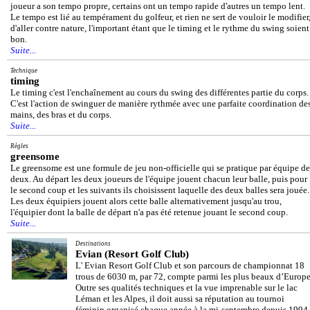
joueur a son tempo propre, certains ont un tempo rapide d'autres un tempo lent.
Le tempo est lié au tempérament du golfeur, et rien ne sert de vouloir le modifier
d'aller contre nature, l'important étant que le timing et le rythme du swing soient
bon.
Suite...
Technique
timing
Le timing c'est l'enchaînement au cours du swing des différentes partie du corps.
C'est l'action de swinguer de manière rythmée avec une parfaite coordination de
mains, des bras et du corps.
Suite...
Règles
greensome
Le greensome est une formule de jeu non-officielle qui se pratique par équipe de
deux. Au départ les deux joueurs de l'équipe jouent chacun leur balle, puis pour
le second coup et les suivants ils choisissent laquelle des deux balles sera jouée.
Les deux équipiers jouent alors cette balle alternativement jusqu'au trou,
l'équipier dont la balle de départ n'a pas été retenue jouant le second coup.
Suite...
Destinations
Evian (Resort Golf Club)
L' Evian Resort Golf Club et son parcours de championnat 18
trous de 6030 m, par 72, compte parmi les plus beaux d’Europe
Outre ses qualités techniques et la vue imprenable sur le lac
Léman et les Alpes, il doit aussi sa réputation au tournoi
féminin organisé chaque année à la mi-septembre depuis 1994,