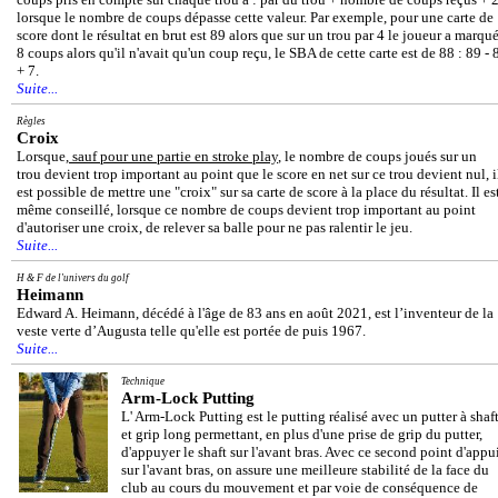
lorsque le nombre de coups dépasse cette valeur. Par exemple, pour une carte de
score dont le résultat en brut est 89 alors que sur un trou par 4 le joueur a marqu
8 coups alors qu'il n'avait qu'un coup reçu, le SBA de cette carte est de 88 : 89 - 
+ 7.
Suite...
Règles
Croix
Lorsque,
sauf pour une partie en stroke play
, le nombre de coups joués sur un
trou devient trop important au point que le score en net sur ce trou devient nul, i
est possible de mettre une "croix" sur sa carte de score à la place du résultat. Il es
même conseillé, lorsque ce nombre de coups devient trop important au point
d'autoriser une croix, de relever sa balle pour ne pas ralentir le jeu.
Suite...
H & F de l'univers du golf
Heimann
Edward A. Heimann, décédé à l'âge de 83 ans en août 2021, est l’inventeur de la
veste verte d’Augusta telle qu'elle est portée de puis 1967.
Suite...
Technique
Arm-Lock Putting
L' Arm-Lock Putting est le putting réalisé avec un putter à shaf
et grip long permettant, en plus d'une prise de grip du putter,
d'appuyer le shaft sur l'avant bras. Avec ce second point d'appu
sur l'avant bras, on assure une meilleure stabilité de la face du
club au cours du mouvement et par voie de conséquence de