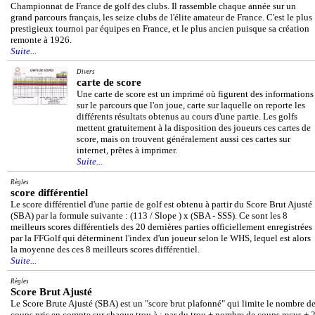
Championnat de France de golf des clubs. Il rassemble chaque année sur un
grand parcours français, les seize clubs de l'élite amateur de France. C'est le plus
prestigieux tournoi par équipes en France, et le plus ancien puisque sa création
remonte à 1926.
Suite...
Divers
carte de score
Une carte de score est un imprimé où figurent des informations
sur le parcours que l'on joue, carte sur laquelle on reporte les
différents résultats obtenus au cours d'une partie. Les golfs
mettent gratuitement à la disposition des joueurs ces cartes de
score, mais on trouvent généralement aussi ces cartes sur
internet, prêtes à imprimer.
Suite...
Règles
score différentiel
Le score différentiel d'une partie de golf est obtenu à partir du Score Brut Ajusté
(SBA) par la formule suivante : (113 / Slope ) x (SBA - SSS). Ce sont les 8
meilleurs scores différentiels des 20 dernières parties officiellement enregistrées
par la FFGolf qui déterminent l'index d'un joueur selon le WHS, lequel est alors
la moyenne des ces 8 meilleurs scores différentiel.
Suite...
Règles
Score Brut Ajusté
Le Score Brute Ajusté (SBA) est un "score brut plafonné" qui limite le nombre d
coups pris en compte sur chaque trou à : par du trou + nombre de coups reçus + 