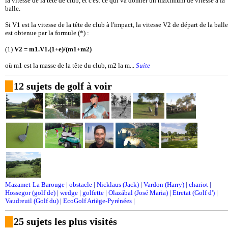
la vitesse de la tête de club, et c'est ce qui va donner un maximum de vitesse à la
balle.
Si V1 est la vitesse de la tête de club à l'impact, la vitesse V2 de départ de la balle
est obtenue par la formule (*) :
(1)
V2 = m1.V1.(1+e)/(m1+m2)
où m1 est la masse de la tête du club, m2 la m...
Suite
12 sujets de golf à voir
Mazamet-La Barouge
|
obstacle
|
Nicklaus (Jack)
|
Vardon (Harry)
|
chariot
|
Hossegor (golf de)
|
wedge
|
golfette
|
Olazábal (José Maria)
|
Etretat (Golf d')
|
Vaudreuil (Golf du)
|
EcoGolf Ariège-Pyrénées
|
25 sujets les plus visités