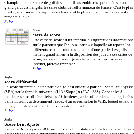
Championnat de France de golf des clubs. Il rassemble chaque année sur un
grand parcours français, les seize clubs de l'élite amateur de France. C'est le plus
prestigieux tournoi par équipes en France, et le plus ancien puisque sa création
remonte à 1926.
Suite...
Divers
carte de score
Une carte de score est un imprimé où figurent des informations
sur le parcours que l'on joue, carte sur laquelle on reporte les
différents résultats obtenus au cours d'une partie. Les golfs
mettent gratuitement à la disposition des joueurs ces cartes de
score, mais on trouvent généralement aussi ces cartes sur
internet, prêtes à imprimer.
Suite...
Règles
score différentiel
Le score différentiel d'une partie de golf est obtenu à partir du Score Brut Ajusté
(SBA) par la formule suivante : (113 / Slope ) x (SBA - SSS). Ce sont les 8
meilleurs scores différentiels des 20 dernières parties officiellement enregistrées
par la FFGolf qui déterminent l'index d'un joueur selon le WHS, lequel est alors
la moyenne des ces 8 meilleurs scores différentiel.
Suite...
Règles
Score Brut Ajusté
Le Score Brute Ajusté (SBA) est un "score brut plafonné" qui limite le nombre d
coups pris en compte sur chaque trou à : par du trou + nombre de coups reçus + 