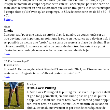
lorsque le nombre de coups dépasse cette valeur. Par exemple, pour une carte de
score dont le résultat en brut est 89 alors que sur un trou par 4 le joueur a marqu
8 coups alors qu'il n'avait qu'un coup reçu, le SBA de cette carte est de 88 : 89 - 
+ 7.
Suite...
Règles
Croix
Lorsque,
sauf pour une partie en stroke play
, le nombre de coups joués sur un
trou devient trop important au point que le score en net sur ce trou devient nul, i
est possible de mettre une "croix" sur sa carte de score à la place du résultat. Il es
même conseillé, lorsque ce nombre de coups devient trop important au point
d'autoriser une croix, de relever sa balle pour ne pas ralentir le jeu.
Suite...
H & F de l'univers du golf
Heimann
Edward A. Heimann, décédé à l'âge de 83 ans en août 2021, est l’inventeur de la
veste verte d’Augusta telle qu'elle est portée de puis 1967.
Suite...
Technique
Arm-Lock Putting
L' Arm-Lock Putting est le putting réalisé avec un putter à shaf
et grip long permettant, en plus d'une prise de grip du putter,
d'appuyer le shaft sur l'avant bras. Avec ce second point d'appu
sur l'avant bras, on assure une meilleure stabilité de la face du
club au cours du mouvement et par voie de conséquence de