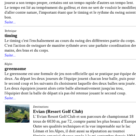
joueur a son tempo propre, certains ont un tempo rapide d'autres un tempo lent.
Le tempo est lié au tempérament du golfeur, et rien ne sert de vouloir le modifier
d'aller contre nature, l'important étant que le timing et le rythme du swing soient
bon.
Suite...
Technique
timing
Le timing c'est l'enchaînement au cours du swing des différentes partie du corps.
C'est l'action de swinguer de manière rythmée avec une parfaite coordination de
mains, des bras et du corps.
Suite...
Règles
greensome
Le greensome est une formule de jeu non-officielle qui se pratique par équipe de
deux. Au départ les deux joueurs de l'équipe jouent chacun leur balle, puis pour
le second coup et les suivants ils choisissent laquelle des deux balles sera jouée.
Les deux équipiers jouent alors cette balle alternativement jusqu'au trou,
l'équipier dont la balle de départ n'a pas été retenue jouant le second coup.
Suite...
Destinations
Evian (Resort Golf Club)
L' Evian Resort Golf Club et son parcours de championnat 18
trous de 6030 m, par 72, compte parmi les plus beaux d’Europe
Outre ses qualités techniques et la vue imprenable sur le lac
Léman et les Alpes, il doit aussi sa réputation au tournoi
féminin organisé chaque année à la mi-septembre depuis 1994,