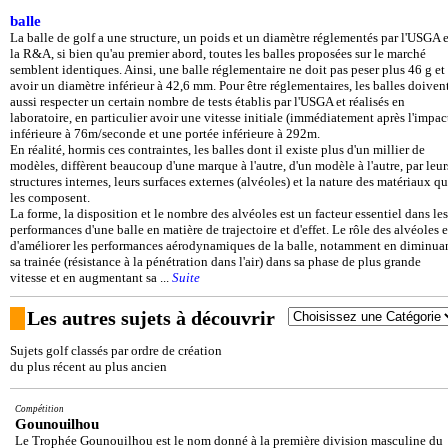
balle
La balle de golf a une structure, un poids et un diamètre réglementés par l'USGA e
la R&A, si bien qu'au premier abord, toutes les balles proposées sur le marché
semblent identiques. Ainsi, une balle réglementaire ne doit pas peser plus 46 g et
avoir un diamètre inférieur à 42,6 mm. Pour être réglementaires, les balles doiven
aussi respecter un certain nombre de tests établis par l'USGA et réalisés en
laboratoire, en particulier avoir une vitesse initiale (immédiatement après l'impac
inférieure à 76m/seconde et une portée inférieure à 292m.
En réalité, hormis ces contraintes, les balles dont il existe plus d'un millier de
modèles, diffèrent beaucoup d'une marque à l'autre, d'un modèle à l'autre, par leur
structures internes, leurs surfaces externes (alvéoles) et la nature des matériaux qu
les composent.
La forme, la disposition et le nombre des alvéoles est un facteur essentiel dans les
performances d'une balle en matière de trajectoire et d'effet. Le rôle des alvéoles e
d'améliorer les performances aérodynamiques de la balle, notamment en diminua
sa trainée (résistance à la pénétration dans l'air) dans sa phase de plus grande
vitesse et en augmentant sa ...
Suite
Les autres sujets à découvrir
Sujets golf classés par ordre de création
du plus récent au plus ancien
Compétition
Gounouilhou
Le Trophée Gounouilhou est le nom donné à la première division masculine du