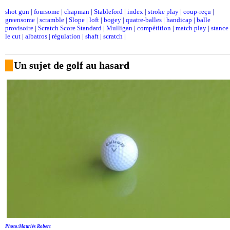
shot gun
|
foursome
|
chapman
|
Stableford
|
index
|
stroke play
|
coup-reçu
|
greensome
|
scramble
|
Slope
|
loft
|
bogey
|
quatre-balles
|
handicap
|
balle
provisoire
|
Scratch Score Standard
|
Mulligan
|
compétition
|
match play
|
stance
le cut
|
albatros
|
régulation
|
shaft
|
scratch
|
Un sujet de golf au hasard
Photo:Mauriès Robert