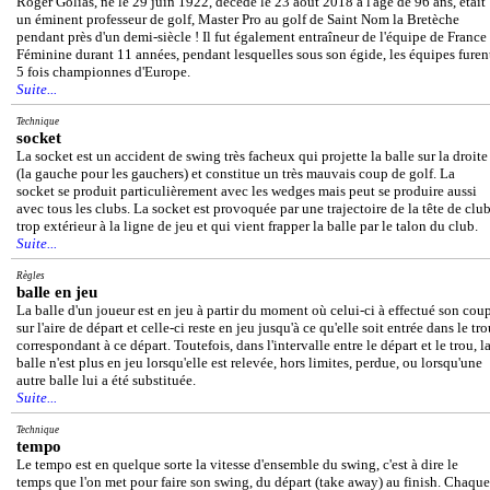
Roger Golias, né le 29 juin 1922, décédé le 23 août 2018 à l'âge de 96 ans, était
un éminent professeur de golf, Master Pro au golf de Saint Nom la Bretèche
pendant près d'un demi-siècle ! Il fut également entraîneur de l'équipe de France
Féminine durant 11 années, pendant lesquelles sous son égide, les équipes furen
5 fois championnes d'Europe.
Suite...
Technique
socket
La socket est un accident de swing très facheux qui projette la balle sur la droite
(la gauche pour les gauchers) et constitue un très mauvais coup de golf. La
socket se produit particulièrement avec les wedges mais peut se produire aussi
avec tous les clubs. La socket est provoquée par une trajectoire de la tête de clu
trop extérieur à la ligne de jeu et qui vient frapper la balle par le talon du club.
Suite...
Règles
balle en jeu
La balle d'un joueur est en jeu à partir du moment où celui-ci à effectué son cou
sur l'aire de départ et celle-ci reste en jeu jusqu'à ce qu'elle soit entrée dans le tr
correspondant à ce départ. Toutefois, dans l'intervalle entre le départ et le trou, l
balle n'est plus en jeu lorsqu'elle est relevée, hors limites, perdue, ou lorsqu'une
autre balle lui a été substituée.
Suite...
Technique
tempo
Le tempo est en quelque sorte la vitesse d'ensemble du swing, c'est à dire le
temps que l'on met pour faire son swing, du départ (take away) au finish. Chaque