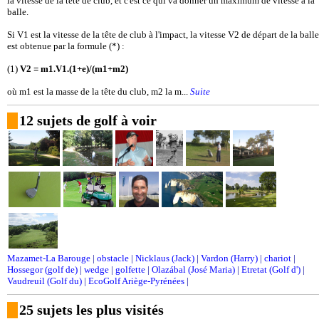
la vitesse de la tête de club, et c'est ce qui va donner un maximum de vitesse à la
balle.
Si V1 est la vitesse de la tête de club à l'impact, la vitesse V2 de départ de la balle
est obtenue par la formule (*) :
(1)
V2 = m1.V1.(1+e)/(m1+m2)
où m1 est la masse de la tête du club, m2 la m...
Suite
12 sujets de golf à voir
Mazamet-La Barouge
|
obstacle
|
Nicklaus (Jack)
|
Vardon (Harry)
|
chariot
|
Hossegor (golf de)
|
wedge
|
golfette
|
Olazábal (José Maria)
|
Etretat (Golf d')
|
Vaudreuil (Golf du)
|
EcoGolf Ariège-Pyrénées
|
25 sujets les plus visités