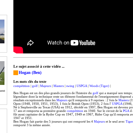
Le sujet associé à cette vidéo ...
Hogan (Ben)
Les mots clés du texte
compétition
|
golf
|
Majeurs
|
Masters
|
swing
|
USPGA
|
Woods (Tiger)
|
ment
Ben Hogan est un des plus grands joueurs de l'histoire du
golf
qui a marqué son temps
légendaire dont la technique reste un élément fondamental de l'enseignement dispensé a
résultats exceptionnels dans les
Majeurs
qu'il remporta à 9 reprises : 2 fois le
Masters
(1
Open (1948, 1950, 1951, 1953), 1 fois le British Open (1953), 2 fois l'
USPGA
(1946,
Né à Stephenville au Texas (USA) en 1912, décédé en 1997, Ben Hogan est devenu prof
17 ans et remporta sa première grande
compétition
en 1940. Sur le circuit de la
PGA
il
fût aussi capitaine de la Ryder Cup en 1947, 1949 et 1967, Rider Cup qu'il remporta a
1947 et 1951.
Ben Hogan fait partie des 5 joueurs qui ont remporté les 4
Majeurs
et le seul avec
Tige
remporté 3 la même année.