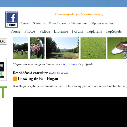
L'encyclopédie participative du golf
Contact
S'inscrire
Votre Espace
Créer un mot
Déposer une photo
Presse
Photos
Vidéos
Librairie
Forum
TopLiens
TopSujets
Cliquez sur une image défilante ou
visitez l'album
de golfpédia
Des vidéos à consulter
Toutes les vidéos
Le swing de Ben Hogan
Ben Hogan explique comment réaliser un bon swing par la rotation des hanches (en ang