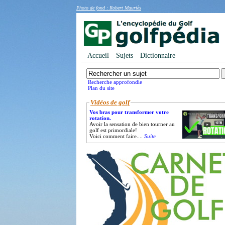
Photo de fond : Robert Mauriès
Accueil
Sujets
Dictionnaire
Recherche approfondie
Plan du site
Vidéos de golf
Vos bras pour transformer votre
rotation.
Avoir la sensation de bien tourner au
golf est primordiale!
Voici comment faire....
Suite