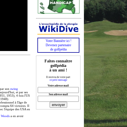
Votre Bannière ici !
Devenez partenaire
de golfpédia
Faîtes connaître
golfpédia
à un ami !
Il recevra de votre part
ce petit message
Votre adresse mail
 par son
swing
ujourd'hui, et par ses
Son adresse mail
951, 1953), 4 fois l'US
 1948).
essionnel à l'âge de
 compta 64 victoires. Il
vec l'équipe des USA en
r Woods
a en avoir