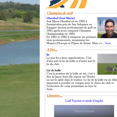
Champion de golf
Olazábal (José Maria)
José Maria Olazábal né en 1966 à
Fuentarrabia près de San Sebastien en
Espagne devient professionnel de golf en
1985 après avoir remporté l'Amateur
Championship en 1984.
En 1985 et 1986 il remporte ses premiers
titres professionnels, notamment les
Masters d'Europe et l'Open de Suisse. Mais c'e...
Suite
A lire...
lie
Le mot lie a deux significations. C'est
d'une part le lie de balle et d'autre part le
lie de club.
Lie de balle
C'est la position de la balle au sol, c'est à
dire la façon dont elle repose sur l'herbe
ou sur le sable dans le bunker. Le lie de la balle est un élé
important à prendre en compte pour le choix du club et
l'exécution du coup permettant un bon tir.
Suite
Librairie...
Golf Passion et mode d'emploi