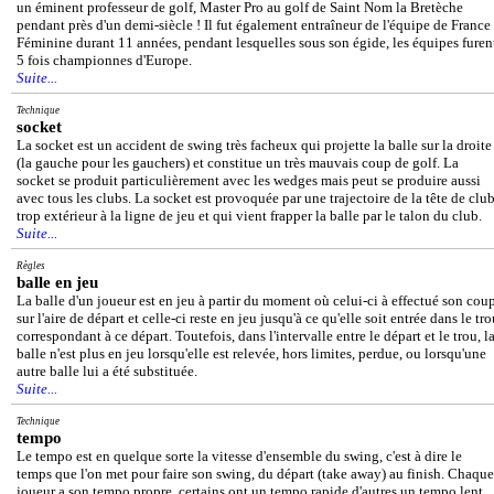
un éminent professeur de golf, Master Pro au golf de Saint Nom la Bretèche
pendant près d'un demi-siècle ! Il fut également entraîneur de l'équipe de France
Féminine durant 11 années, pendant lesquelles sous son égide, les équipes furen
5 fois championnes d'Europe.
Suite...
Technique
socket
La socket est un accident de swing très facheux qui projette la balle sur la droite
(la gauche pour les gauchers) et constitue un très mauvais coup de golf. La
socket se produit particulièrement avec les wedges mais peut se produire aussi
avec tous les clubs. La socket est provoquée par une trajectoire de la tête de clu
trop extérieur à la ligne de jeu et qui vient frapper la balle par le talon du club.
Suite...
Règles
balle en jeu
La balle d'un joueur est en jeu à partir du moment où celui-ci à effectué son cou
sur l'aire de départ et celle-ci reste en jeu jusqu'à ce qu'elle soit entrée dans le tr
correspondant à ce départ. Toutefois, dans l'intervalle entre le départ et le trou, l
balle n'est plus en jeu lorsqu'elle est relevée, hors limites, perdue, ou lorsqu'une
autre balle lui a été substituée.
Suite...
Technique
tempo
Le tempo est en quelque sorte la vitesse d'ensemble du swing, c'est à dire le
temps que l'on met pour faire son swing, du départ (take away) au finish. Chaque
joueur a son tempo propre, certains ont un tempo rapide d'autres un tempo lent.