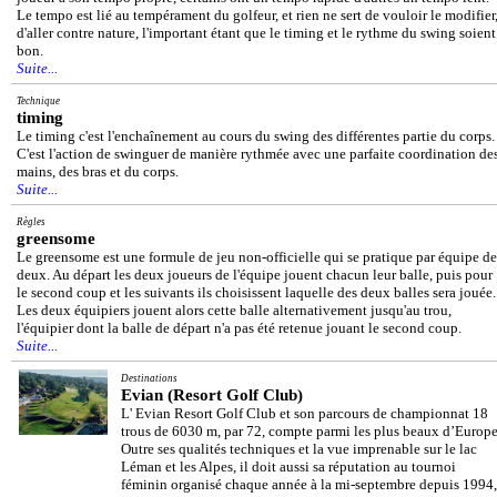
Le tempo est lié au tempérament du golfeur, et rien ne sert de vouloir le modifier
d'aller contre nature, l'important étant que le timing et le rythme du swing soient
bon.
Suite...
Technique
timing
Le timing c'est l'enchaînement au cours du swing des différentes partie du corps.
C'est l'action de swinguer de manière rythmée avec une parfaite coordination de
mains, des bras et du corps.
Suite...
Règles
greensome
Le greensome est une formule de jeu non-officielle qui se pratique par équipe de
deux. Au départ les deux joueurs de l'équipe jouent chacun leur balle, puis pour
le second coup et les suivants ils choisissent laquelle des deux balles sera jouée.
Les deux équipiers jouent alors cette balle alternativement jusqu'au trou,
l'équipier dont la balle de départ n'a pas été retenue jouant le second coup.
Suite...
Destinations
Evian (Resort Golf Club)
L' Evian Resort Golf Club et son parcours de championnat 18
trous de 6030 m, par 72, compte parmi les plus beaux d’Europe
Outre ses qualités techniques et la vue imprenable sur le lac
Léman et les Alpes, il doit aussi sa réputation au tournoi
féminin organisé chaque année à la mi-septembre depuis 1994,