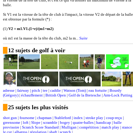
la vitesse de la tête de club, et c'est ce qui va donner un maximum de vitesse à la
balle.
Si V1 est la vitesse de la tête de club à l'impact, la vitesse V2 de départ de la balle
est obtenue par la formule (*) :
(1)
V2 = m1.V1.(1+e)/(m1+m2)
où m1 est la masse de la tête du club, m2 la m...
Suite
12 sujets de golf à voir
adresse
|
fairway
|
pitch
|
tee
|
caddie
|
Watson (Tom)
|
eau fortuite
|
Bourdy
(Grégory)
|
échauffement
|
British Open
|
Golf de la Bretesche
|
Arm-Lock Putting
25 sujets les plus visités
shot gun
|
foursome
|
chapman
|
Stableford
|
index
|
stroke play
|
coup-reçu
|
greensome
|
loft
|
Slope
|
scramble
|
bogey
|
quatre-balles
|
handicap
|
balle
provisoire
|
Scratch Score Standard
|
Mulligan
|
compétition
|
match play
|
stance
le cut
|
albatros
|
régulation
|
shaft
|
scratch
|