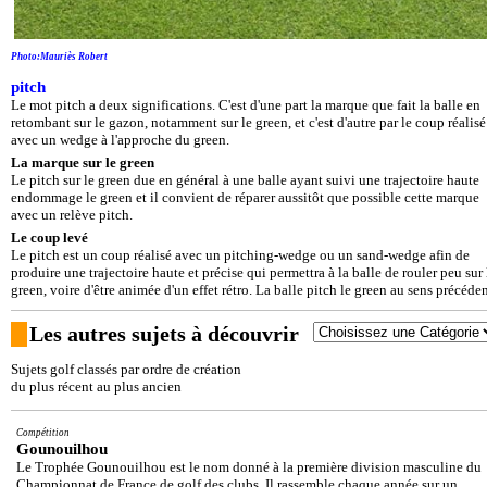
Photo:Mauriès Robert
pitch
Le mot pitch a deux significations. C'est d'une part la marque que fait la balle en
retombant sur le gazon, notamment sur le green, et c'est d'autre par le coup réalisé
avec un wedge à l'approche du green.
La marque sur le green
Le pitch sur le green due en général à une balle ayant suivi une trajectoire haute
endommage le green et il convient de réparer aussitôt que possible cette marque
avec un relève pitch.
Le coup levé
Le pitch est un coup réalisé avec un pitching-wedge ou un sand-wedge afin de
produire une trajectoire haute et précise qui permettra à la balle de rouler peu sur 
green, voire d'être animée d'un effet rétro. La balle pitch le green au sens précéden
Les autres sujets à découvrir
Sujets golf classés par ordre de création
du plus récent au plus ancien
Compétition
Gounouilhou
Le Trophée Gounouilhou est le nom donné à la première division masculine du
Championnat de France de golf des clubs. Il rassemble chaque année sur un