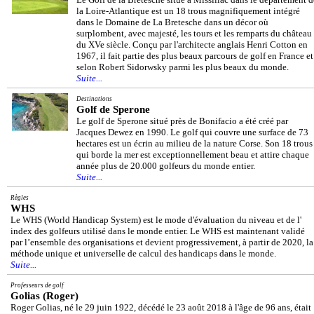
la Loire-Atlantique est un 18 trous magnifiquement intégré
dans le Domaine de La Bretesche dans un décor où
surplombent, avec majesté, les tours et les remparts du château
du XVe siècle. Conçu par l'architecte anglais Henri Cotton en
1967, il fait partie des plus beaux parcours de golf en France et
selon Robert Sidorwsky parmi les plus beaux du monde.
Suite...
Destinations
Golf de Sperone
Le golf de Sperone situé près de Bonifacio a été créé par
Jacques Dewez en 1990. Le golf qui couvre une surface de 73
hectares est un écrin au milieu de la nature Corse. Son 18 trous
qui borde la mer est exceptionnellement beau et attire chaque
année plus de 20.000 golfeurs du monde entier.
Suite...
Règles
WHS
Le WHS (World Handicap System) est le mode d'évaluation du niveau et de l'
index des golfeurs utilisé dans le monde entier. Le WHS est maintenant validé
par l’ensemble des organisations et devient progressivement, à partir de 2020, la
méthode unique et universelle de calcul des handicaps dans le monde.
Suite...
Professeurs de golf
Golias (Roger)
Roger Golias, né le 29 juin 1922, décédé le 23 août 2018 à l'âge de 96 ans, était