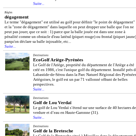
Suite...
Règles
dégagement
Le terme "dégagement" est utilisé au golf pour définir "le point de dégagement"
et la "zone de dégagement" dans laquelle on peut dropper une balle que l'on ne
peut pas jouer, que ce soit : 1) parce que la balle jouée est dans une zone à
pénalité comme un obstacle d'eau latéral (piquet rouge) ou frontal (piquet jaune)
parqu'on déclare sa balle injouable, etc...
Suite...
Destinations
EcoGolf Ariège-Pyrénées
Le Golf de l'Ariège, propriété du département de l'Ariège a été
créé en 1986, c'est l'unique golf du département. Installé près d
Labastide-de-Sérou dans la Parc Naturel Régional des Pyrénée
Ariègoises, le golf est un par 71 vallonné offrant de belles
perspectives.
Suite...
Destinations
Golf de Lou Verdaï
Le golf de Lou Verdaï s’étend sur une surface de 40 hectares de
verdure et d’eau en Haute-Garonne (31).
Suite...
Destinations
Golf de la Bretesche
Le Golf de la Bretesche situé à Missillac dans le département d