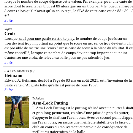
lorsque le nombre de coups dépasse cette valeur. Par exemple, pour une carte de
score dont le résultat en brut est 89 alors que sur un trou par 4 le joueur a marqu
8 coups alors qu'il n'avait qu'un coup reçu, le SBA de cette carte est de 88 : 89 - 
+ 7.
Suite...
Règles
Croix
Lorsque,
sauf pour une partie en stroke play
, le nombre de coups joués sur un
trou devient trop important au point que le score en net sur ce trou devient nul, i
est possible de mettre une "croix" sur sa carte de score à la place du résultat. Il es
même conseillé, lorsque ce nombre de coups devient trop important au point
d'autoriser une croix, de relever sa balle pour ne pas ralentir le jeu.
Suite...
H & F de l'univers du golf
Heimann
Edward A. Heimann, décédé à l'âge de 83 ans en août 2021, est l’inventeur de la
veste verte d’Augusta telle qu'elle est portée de puis 1967.
Suite...
Technique
Arm-Lock Putting
L' Arm-Lock Putting est le putting réalisé avec un putter à shaf
et grip long permettant, en plus d'une prise de grip du putter,
d'appuyer le shaft sur l'avant bras. Avec ce second point d'appu
sur l'avant bras, on assure une meilleure stabilité de la face du
club au cours du mouvement et par voie de conséquence de
meilleures trajectoires de la balle.