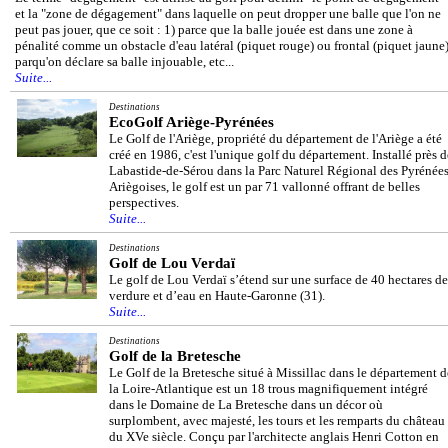
et la "zone de dégagement" dans laquelle on peut dropper une balle que l'on ne
peut pas jouer, que ce soit : 1) parce que la balle jouée est dans une zone à
pénalité comme un obstacle d'eau latéral (piquet rouge) ou frontal (piquet jaune)
parqu'on déclare sa balle injouable, etc...
Suite...
Destinations
EcoGolf Ariège-Pyrénées
Le Golf de l'Ariège, propriété du département de l'Ariège a été
créé en 1986, c'est l'unique golf du département. Installé près d
Labastide-de-Sérou dans la Parc Naturel Régional des Pyrénée
Ariègoises, le golf est un par 71 vallonné offrant de belles
perspectives.
Suite...
Destinations
Golf de Lou Verdaï
Le golf de Lou Verdaï s’étend sur une surface de 40 hectares de
verdure et d’eau en Haute-Garonne (31).
Suite...
Destinations
Golf de la Bretesche
Le Golf de la Bretesche situé à Missillac dans le département d
la Loire-Atlantique est un 18 trous magnifiquement intégré
dans le Domaine de La Bretesche dans un décor où
surplombent, avec majesté, les tours et les remparts du château
du XVe siècle. Conçu par l'architecte anglais Henri Cotton en