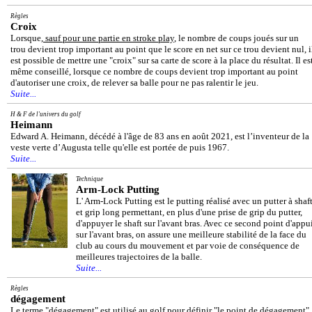
Règles
Croix
Lorsque,
sauf pour une partie en stroke play
, le nombre de coups joués sur un
trou devient trop important au point que le score en net sur ce trou devient nul, i
est possible de mettre une "croix" sur sa carte de score à la place du résultat. Il es
même conseillé, lorsque ce nombre de coups devient trop important au point
d'autoriser une croix, de relever sa balle pour ne pas ralentir le jeu.
Suite...
H & F de l'univers du golf
Heimann
Edward A. Heimann, décédé à l'âge de 83 ans en août 2021, est l’inventeur de la
veste verte d’Augusta telle qu'elle est portée de puis 1967.
Suite...
Technique
Arm-Lock Putting
L' Arm-Lock Putting est le putting réalisé avec un putter à shaf
et grip long permettant, en plus d'une prise de grip du putter,
d'appuyer le shaft sur l'avant bras. Avec ce second point d'appu
sur l'avant bras, on assure une meilleure stabilité de la face du
club au cours du mouvement et par voie de conséquence de
meilleures trajectoires de la balle.
Suite...
Règles
dégagement
Le terme "dégagement" est utilisé au golf pour définir "le point de dégagement"