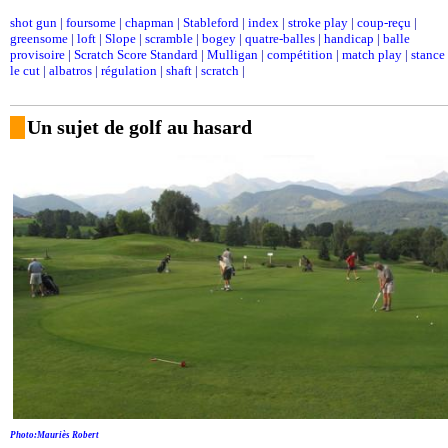
shot gun
|
foursome
|
chapman
|
Stableford
|
index
|
stroke play
|
coup-reçu
|
greensome
|
loft
|
Slope
|
scramble
|
bogey
|
quatre-balles
|
handicap
|
balle
provisoire
|
Scratch Score Standard
|
Mulligan
|
compétition
|
match play
|
stance
le cut
|
albatros
|
régulation
|
shaft
|
scratch
|
Un sujet de golf au hasard
Photo:Mauriès Robert