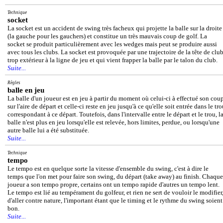
Technique
socket
La socket est un accident de swing très facheux qui projette la balle sur la droite
(la gauche pour les gauchers) et constitue un très mauvais coup de golf. La
socket se produit particulièrement avec les wedges mais peut se produire aussi
avec tous les clubs. La socket est provoquée par une trajectoire de la tête de clu
trop extérieur à la ligne de jeu et qui vient frapper la balle par le talon du club.
Suite...
Règles
balle en jeu
La balle d'un joueur est en jeu à partir du moment où celui-ci à effectué son cou
sur l'aire de départ et celle-ci reste en jeu jusqu'à ce qu'elle soit entrée dans le tr
correspondant à ce départ. Toutefois, dans l'intervalle entre le départ et le trou, l
balle n'est plus en jeu lorsqu'elle est relevée, hors limites, perdue, ou lorsqu'une
autre balle lui a été substituée.
Suite...
Technique
tempo
Le tempo est en quelque sorte la vitesse d'ensemble du swing, c'est à dire le
temps que l'on met pour faire son swing, du départ (take away) au finish. Chaque
joueur a son tempo propre, certains ont un tempo rapide d'autres un tempo lent.
Le tempo est lié au tempérament du golfeur, et rien ne sert de vouloir le modifier
d'aller contre nature, l'important étant que le timing et le rythme du swing soient
bon.
Suite...