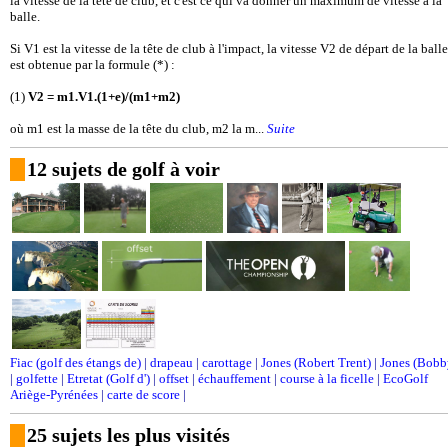
la vitesse de la tête de club, et c'est ce qui va donner un maximum de vitesse à la
balle.
Si V1 est la vitesse de la tête de club à l'impact, la vitesse V2 de départ de la balle
est obtenue par la formule (*) :
(1)
V2 = m1.V1.(1+e)/(m1+m2)
où m1 est la masse de la tête du club, m2 la m...
Suite
12 sujets de golf à voir
Fiac (golf des étangs de)
|
drapeau
|
carottage
|
Jones (Robert Trent)
|
Jones (Bobb
|
golfette
|
Etretat (Golf d')
|
offset
|
échauffement
|
course à la ficelle
|
EcoGolf
Ariège-Pyrénées
|
carte de score
|
25 sujets les plus visités