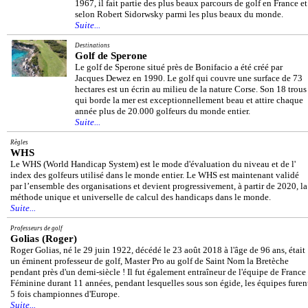
1967, il fait partie des plus beaux parcours de golf en France et
selon Robert Sidorwsky parmi les plus beaux du monde.
Suite...
Destinations
Golf de Sperone
Le golf de Sperone situé près de Bonifacio a été créé par
Jacques Dewez en 1990. Le golf qui couvre une surface de 73
hectares est un écrin au milieu de la nature Corse. Son 18 trous
qui borde la mer est exceptionnellement beau et attire chaque
année plus de 20.000 golfeurs du monde entier.
Suite...
Règles
WHS
Le WHS (World Handicap System) est le mode d'évaluation du niveau et de l'
index des golfeurs utilisé dans le monde entier. Le WHS est maintenant validé
par l’ensemble des organisations et devient progressivement, à partir de 2020, la
méthode unique et universelle de calcul des handicaps dans le monde.
Suite...
Professeurs de golf
Golias (Roger)
Roger Golias, né le 29 juin 1922, décédé le 23 août 2018 à l'âge de 96 ans, était
un éminent professeur de golf, Master Pro au golf de Saint Nom la Bretèche
pendant près d'un demi-siècle ! Il fut également entraîneur de l'équipe de France
Féminine durant 11 années, pendant lesquelles sous son égide, les équipes furen
5 fois championnes d'Europe.
Suite...