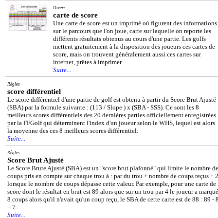
Divers
carte de score
Une carte de score est un imprimé où figurent des informations
sur le parcours que l'on joue, carte sur laquelle on reporte les
différents résultats obtenus au cours d'une partie. Les golfs
mettent gratuitement à la disposition des joueurs ces cartes de
score, mais on trouvent généralement aussi ces cartes sur
internet, prêtes à imprimer.
Suite...
Règles
score différentiel
Le score différentiel d'une partie de golf est obtenu à partir du Score Brut Ajusté
(SBA) par la formule suivante : (113 / Slope ) x (SBA - SSS). Ce sont les 8
meilleurs scores différentiels des 20 dernières parties officiellement enregistrées
par la FFGolf qui déterminent l'index d'un joueur selon le WHS, lequel est alors
la moyenne des ces 8 meilleurs scores différentiel.
Suite...
Règles
Score Brut Ajusté
Le Score Brute Ajusté (SBA) est un "score brut plafonné" qui limite le nombre d
coups pris en compte sur chaque trou à : par du trou + nombre de coups reçus + 
lorsque le nombre de coups dépasse cette valeur. Par exemple, pour une carte de
score dont le résultat en brut est 89 alors que sur un trou par 4 le joueur a marqu
8 coups alors qu'il n'avait qu'un coup reçu, le SBA de cette carte est de 88 : 89 - 
+ 7.
Suite...