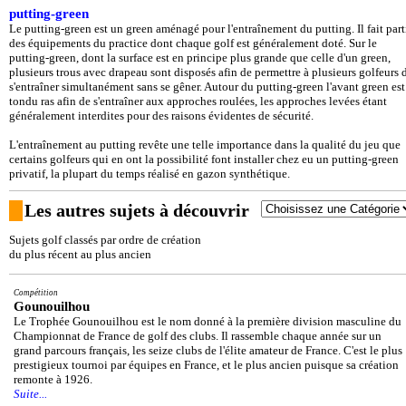
putting-green
Le putting-green est un green aménagé pour l'entraînement du putting. Il fait part
des équipements du practice dont chaque golf est généralement doté. Sur le
putting-green, dont la surface est en principe plus grande que celle d'un green,
plusieurs trous avec drapeau sont disposés afin de permettre à plusieurs golfeurs 
s'entraîner simultanément sans se gêner. Autour du putting-green l'avant green est
tondu ras afin de s'entraîner aux approches roulées, les approches levées étant
généralement interdites pour des raisons évidentes de sécurité.
L'entraînement au putting revête une telle importance dans la qualité du jeu que
certains golfeurs qui en ont la possibilité font installer chez eu un putting-green
privatif, la plupart du temps réalisé en gazon synthétique.
Les autres sujets à découvrir
Sujets golf classés par ordre de création
du plus récent au plus ancien
Compétition
Gounouilhou
Le Trophée Gounouilhou est le nom donné à la première division masculine du
Championnat de France de golf des clubs. Il rassemble chaque année sur un
grand parcours français, les seize clubs de l'élite amateur de France. C'est le plus
prestigieux tournoi par équipes en France, et le plus ancien puisque sa création
remonte à 1926.
Suite...