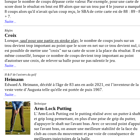
lorsque le nombre de coups dépasse cette valeur. Par exemple, pour une carte de
score dont le résultat en brut est 89 alors que sur un trou par 4 le joueur a marqu
8 coups alors qu'il n'avait qu'un coup reçu, le SBA de cette carte est de 88 : 89 - 
+ 7.
Suite...
Règles
Croix
Lorsque,
sauf pour une partie en stroke play
, le nombre de coups joués sur un
trou devient trop important au point que le score en net sur ce trou devient nul, i
est possible de mettre une "croix" sur sa carte de score à la place du résultat. Il es
même conseillé, lorsque ce nombre de coups devient trop important au point
d'autoriser une croix, de relever sa balle pour ne pas ralentir le jeu.
Suite...
H & F de l'univers du golf
Heimann
Edward A. Heimann, décédé à l'âge de 83 ans en août 2021, est l’inventeur de la
veste verte d’Augusta telle qu'elle est portée de puis 1967.
Suite...
Technique
Arm-Lock Putting
L' Arm-Lock Putting est le putting réalisé avec un putter à shaf
et grip long permettant, en plus d'une prise de grip du putter,
d'appuyer le shaft sur l'avant bras. Avec ce second point d'appu
sur l'avant bras, on assure une meilleure stabilité de la face du
club au cours du mouvement et par voie de conséquence de
meilleures trajectoires de la balle.