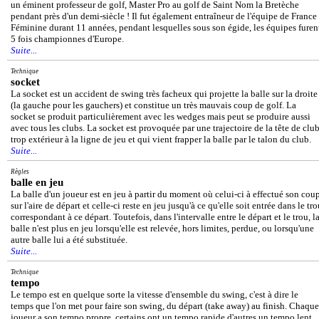
un éminent professeur de golf, Master Pro au golf de Saint Nom la Bretèche
pendant près d'un demi-siècle ! Il fut également entraîneur de l'équipe de France
Féminine durant 11 années, pendant lesquelles sous son égide, les équipes furen
5 fois championnes d'Europe.
Suite...
Technique
socket
La socket est un accident de swing très facheux qui projette la balle sur la droite
(la gauche pour les gauchers) et constitue un très mauvais coup de golf. La
socket se produit particulièrement avec les wedges mais peut se produire aussi
avec tous les clubs. La socket est provoquée par une trajectoire de la tête de clu
trop extérieur à la ligne de jeu et qui vient frapper la balle par le talon du club.
Suite...
Règles
balle en jeu
La balle d'un joueur est en jeu à partir du moment où celui-ci à effectué son cou
sur l'aire de départ et celle-ci reste en jeu jusqu'à ce qu'elle soit entrée dans le tr
correspondant à ce départ. Toutefois, dans l'intervalle entre le départ et le trou, l
balle n'est plus en jeu lorsqu'elle est relevée, hors limites, perdue, ou lorsqu'une
autre balle lui a été substituée.
Suite...
Technique
tempo
Le tempo est en quelque sorte la vitesse d'ensemble du swing, c'est à dire le
temps que l'on met pour faire son swing, du départ (take away) au finish. Chaque
joueur a son tempo propre, certains ont un tempo rapide d'autres un tempo lent.