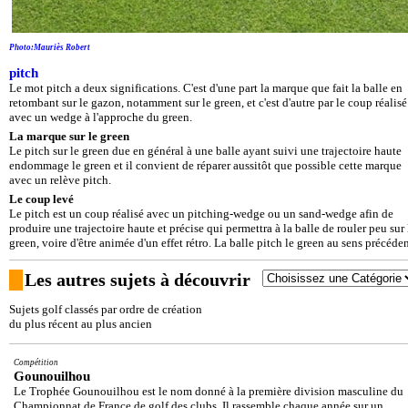
Photo:Mauriès Robert
pitch
Le mot pitch a deux significations. C'est d'une part la marque que fait la balle en
retombant sur le gazon, notamment sur le green, et c'est d'autre par le coup réalisé
avec un wedge à l'approche du green.
La marque sur le green
Le pitch sur le green due en général à une balle ayant suivi une trajectoire haute
endommage le green et il convient de réparer aussitôt que possible cette marque
avec un relève pitch.
Le coup levé
Le pitch est un coup réalisé avec un pitching-wedge ou un sand-wedge afin de
produire une trajectoire haute et précise qui permettra à la balle de rouler peu sur 
green, voire d'être animée d'un effet rétro. La balle pitch le green au sens précéden
Les autres sujets à découvrir
Sujets golf classés par ordre de création
du plus récent au plus ancien
Compétition
Gounouilhou
Le Trophée Gounouilhou est le nom donné à la première division masculine du
Championnat de France de golf des clubs. Il rassemble chaque année sur un