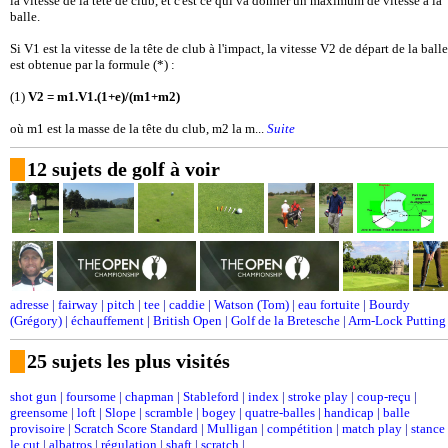
la vitesse de la tête de club, et c'est ce qui va donner un maximum de vitesse à la
balle.
Si V1 est la vitesse de la tête de club à l'impact, la vitesse V2 de départ de la balle
est obtenue par la formule (*) :
(1)
V2 = m1.V1.(1+e)/(m1+m2)
où m1 est la masse de la tête du club, m2 la m...
Suite
12 sujets de golf à voir
adresse
|
fairway
|
pitch
|
tee
|
caddie
|
Watson (Tom)
|
eau fortuite
|
Bourdy
(Grégory)
|
échauffement
|
British Open
|
Golf de la Bretesche
|
Arm-Lock Putting
25 sujets les plus visités
shot gun
|
foursome
|
chapman
|
Stableford
|
index
|
stroke play
|
coup-reçu
|
greensome
|
loft
|
Slope
|
scramble
|
bogey
|
quatre-balles
|
handicap
|
balle
provisoire
|
Scratch Score Standard
|
Mulligan
|
compétition
|
match play
|
stance
le cut
|
albatros
|
régulation
|
shaft
|
scratch
|