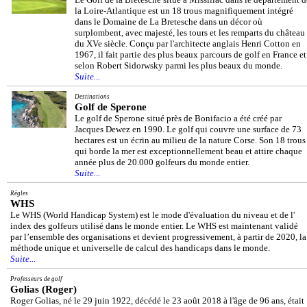
la Loire-Atlantique est un 18 trous magnifiquement intégré
dans le Domaine de La Bretesche dans un décor où
surplombent, avec majesté, les tours et les remparts du château
du XVe siècle. Conçu par l'architecte anglais Henri Cotton en
1967, il fait partie des plus beaux parcours de golf en France et
selon Robert Sidorwsky parmi les plus beaux du monde.
Suite...
Destinations
Golf de Sperone
Le golf de Sperone situé près de Bonifacio a été créé par
Jacques Dewez en 1990. Le golf qui couvre une surface de 73
hectares est un écrin au milieu de la nature Corse. Son 18 trous
qui borde la mer est exceptionnellement beau et attire chaque
année plus de 20.000 golfeurs du monde entier.
Suite...
Règles
WHS
Le WHS (World Handicap System) est le mode d'évaluation du niveau et de l'
index des golfeurs utilisé dans le monde entier. Le WHS est maintenant validé
par l’ensemble des organisations et devient progressivement, à partir de 2020, la
méthode unique et universelle de calcul des handicaps dans le monde.
Suite...
Professeurs de golf
Golias (Roger)
Roger Golias, né le 29 juin 1922, décédé le 23 août 2018 à l'âge de 96 ans, était