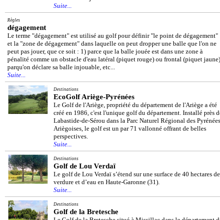
Suite...
Règles
dégagement
Le terme "dégagement" est utilisé au golf pour définir "le point de dégagement"
et la "zone de dégagement" dans laquelle on peut dropper une balle que l'on ne
peut pas jouer, que ce soit : 1) parce que la balle jouée est dans une zone à
pénalité comme un obstacle d'eau latéral (piquet rouge) ou frontal (piquet jaune)
parqu'on déclare sa balle injouable, etc...
Suite...
Destinations
EcoGolf Ariège-Pyrénées
Le Golf de l'Ariège, propriété du département de l'Ariège a été
créé en 1986, c'est l'unique golf du département. Installé près d
Labastide-de-Sérou dans la Parc Naturel Régional des Pyrénée
Ariègoises, le golf est un par 71 vallonné offrant de belles
perspectives.
Suite...
Destinations
Golf de Lou Verdaï
Le golf de Lou Verdaï s’étend sur une surface de 40 hectares de
verdure et d’eau en Haute-Garonne (31).
Suite...
Destinations
Golf de la Bretesche
Le Golf de la Bretesche situé à Missillac dans le département d