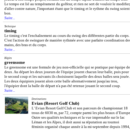
Le tempo est lié au tempérament du golfeur, et rien ne sert de vouloir le modifier
d'aller contre nature, l'important étant que le timing et le rythme du swing soient
bon.
Suite...
Technique
timing
Le timing c'est l'enchaînement au cours du swing des différentes partie du corps.
C'est l'action de swinguer de manière rythmée avec une parfaite coordination de
mains, des bras et du corps.
Suite...
Règles
greensome
Le greensome est une formule de jeu non-officielle qui se pratique par équipe de
deux. Au départ les deux joueurs de l'équipe jouent chacun leur balle, puis pour
le second coup et les suivants ils choisissent laquelle des deux balles sera jouée.
Les deux équipiers jouent alors cette balle alternativement jusqu'au trou,
l'équipier dont la balle de départ n'a pas été retenue jouant le second coup.
Suite...
Destinations
Evian (Resort Golf Club)
L' Evian Resort Golf Club et son parcours de championnat 18
trous de 6030 m, par 72, compte parmi les plus beaux d’Europe
Outre ses qualités techniques et la vue imprenable sur le lac
Léman et les Alpes, il doit aussi sa réputation au tournoi
féminin organisé chaque année à la mi-septembre depuis 1994,