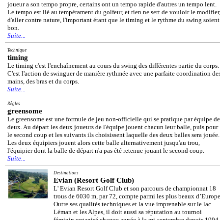
joueur a son tempo propre, certains ont un tempo rapide d'autres un tempo lent.
Le tempo est lié au tempérament du golfeur, et rien ne sert de vouloir le modifier
d'aller contre nature, l'important étant que le timing et le rythme du swing soient
bon.
Suite...
Technique
timing
Le timing c'est l'enchaînement au cours du swing des différentes partie du corps.
C'est l'action de swinguer de manière rythmée avec une parfaite coordination de
mains, des bras et du corps.
Suite...
Règles
greensome
Le greensome est une formule de jeu non-officielle qui se pratique par équipe de
deux. Au départ les deux joueurs de l'équipe jouent chacun leur balle, puis pour
le second coup et les suivants ils choisissent laquelle des deux balles sera jouée.
Les deux équipiers jouent alors cette balle alternativement jusqu'au trou,
l'équipier dont la balle de départ n'a pas été retenue jouant le second coup.
Suite...
Destinations
Evian (Resort Golf Club)
L' Evian Resort Golf Club et son parcours de championnat 18
trous de 6030 m, par 72, compte parmi les plus beaux d’Europe
Outre ses qualités techniques et la vue imprenable sur le lac
Léman et les Alpes, il doit aussi sa réputation au tournoi
féminin organisé chaque année à la mi-septembre depuis 1994,