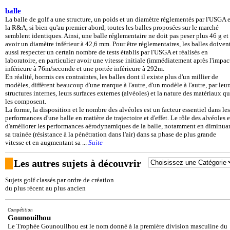
balle
La balle de golf a une structure, un poids et un diamètre réglementés par l'USGA e
la R&A, si bien qu'au premier abord, toutes les balles proposées sur le marché
semblent identiques. Ainsi, une balle réglementaire ne doit pas peser plus 46 g et
avoir un diamètre inférieur à 42,6 mm. Pour être réglementaires, les balles doiven
aussi respecter un certain nombre de tests établis par l'USGA et réalisés en
laboratoire, en particulier avoir une vitesse initiale (immédiatement après l'impac
inférieure à 76m/seconde et une portée inférieure à 292m.
En réalité, hormis ces contraintes, les balles dont il existe plus d'un millier de
modèles, diffèrent beaucoup d'une marque à l'autre, d'un modèle à l'autre, par leur
structures internes, leurs surfaces externes (alvéoles) et la nature des matériaux qu
les composent.
La forme, la disposition et le nombre des alvéoles est un facteur essentiel dans les
performances d'une balle en matière de trajectoire et d'effet. Le rôle des alvéoles e
d'améliorer les performances aérodynamiques de la balle, notamment en diminua
sa trainée (résistance à la pénétration dans l'air) dans sa phase de plus grande
vitesse et en augmentant sa ...
Suite
Les autres sujets à découvrir
Sujets golf classés par ordre de création
du plus récent au plus ancien
Compétition
Gounouilhou
Le Trophée Gounouilhou est le nom donné à la première division masculine du