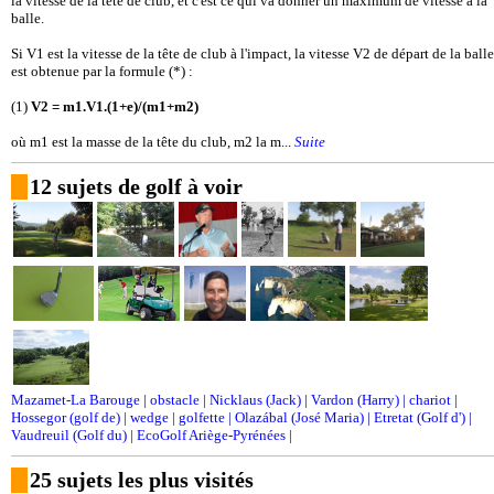
la vitesse de la tête de club, et c'est ce qui va donner un maximum de vitesse à la
balle.
Si V1 est la vitesse de la tête de club à l'impact, la vitesse V2 de départ de la balle
est obtenue par la formule (*) :
(1)
V2 = m1.V1.(1+e)/(m1+m2)
où m1 est la masse de la tête du club, m2 la m...
Suite
12 sujets de golf à voir
Mazamet-La Barouge
|
obstacle
|
Nicklaus (Jack)
|
Vardon (Harry)
|
chariot
|
Hossegor (golf de)
|
wedge
|
golfette
|
Olazábal (José Maria)
|
Etretat (Golf d')
|
Vaudreuil (Golf du)
|
EcoGolf Ariège-Pyrénées
|
25 sujets les plus visités