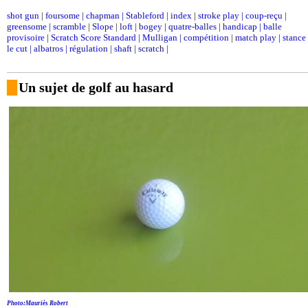
shot gun
|
foursome
|
chapman
|
Stableford
|
index
|
stroke play
|
coup-reçu
|
greensome
|
scramble
|
Slope
|
loft
|
bogey
|
quatre-balles
|
handicap
|
balle
provisoire
|
Scratch Score Standard
|
Mulligan
|
compétition
|
match play
|
stance
le cut
|
albatros
|
régulation
|
shaft
|
scratch
|
Un sujet de golf au hasard
Photo:Mauriès Robert