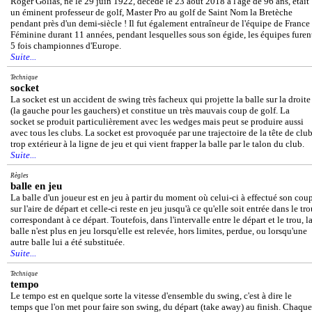
Roger Golias, né le 29 juin 1922, décédé le 23 août 2018 à l'âge de 96 ans, était
un éminent professeur de golf, Master Pro au golf de Saint Nom la Bretèche
pendant près d'un demi-siècle ! Il fut également entraîneur de l'équipe de France
Féminine durant 11 années, pendant lesquelles sous son égide, les équipes furen
5 fois championnes d'Europe.
Suite...
Technique
socket
La socket est un accident de swing très facheux qui projette la balle sur la droite
(la gauche pour les gauchers) et constitue un très mauvais coup de golf. La
socket se produit particulièrement avec les wedges mais peut se produire aussi
avec tous les clubs. La socket est provoquée par une trajectoire de la tête de clu
trop extérieur à la ligne de jeu et qui vient frapper la balle par le talon du club.
Suite...
Règles
balle en jeu
La balle d'un joueur est en jeu à partir du moment où celui-ci à effectué son cou
sur l'aire de départ et celle-ci reste en jeu jusqu'à ce qu'elle soit entrée dans le tr
correspondant à ce départ. Toutefois, dans l'intervalle entre le départ et le trou, l
balle n'est plus en jeu lorsqu'elle est relevée, hors limites, perdue, ou lorsqu'une
autre balle lui a été substituée.
Suite...
Technique
tempo
Le tempo est en quelque sorte la vitesse d'ensemble du swing, c'est à dire le
temps que l'on met pour faire son swing, du départ (take away) au finish. Chaque