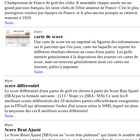
Championnat de France de golf des clubs. Il rassemble chaque année sur un
grand parcours français, les seize clubs de l'élite amateur de France. C'est le plus
prestigieux tournoi par équipes en France, et le plus ancien puisque sa création
remonte à 1926.
Suite...
Divers
carte de score
Une carte de score est un imprimé où figurent des informations
sur le parcours que l'on joue, carte sur laquelle on reporte les
différents résultats obtenus au cours d'une partie. Les golfs
mettent gratuitement à la disposition des joueurs ces cartes de
score, mais on trouvent généralement aussi ces cartes sur
internet, prêtes à imprimer.
Suite...
Règles
score différentiel
Le score différentiel d'une partie de golf est obtenu à partir du Score Brut Ajusté
(SBA) par la formule suivante : (113 / Slope ) x (SBA - SSS). Ce sont les 8
meilleurs scores différentiels des 20 dernières parties officiellement enregistrées
par la FFGolf qui déterminent l'index d'un joueur selon le WHS, lequel est alors
la moyenne des ces 8 meilleurs scores différentiel.
Suite...
Règles
Score Brut Ajusté
Le Score Brute Ajusté (SBA) est un "score brut plafonné" qui limite le nombre d
coups pris en compte sur chaque trou à : par du trou + nombre de coups reçus + 