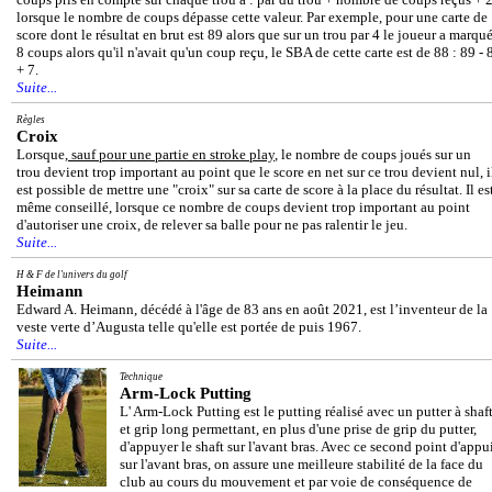
lorsque le nombre de coups dépasse cette valeur. Par exemple, pour une carte de
score dont le résultat en brut est 89 alors que sur un trou par 4 le joueur a marqu
8 coups alors qu'il n'avait qu'un coup reçu, le SBA de cette carte est de 88 : 89 - 
+ 7.
Suite...
Règles
Croix
Lorsque,
sauf pour une partie en stroke play
, le nombre de coups joués sur un
trou devient trop important au point que le score en net sur ce trou devient nul, i
est possible de mettre une "croix" sur sa carte de score à la place du résultat. Il es
même conseillé, lorsque ce nombre de coups devient trop important au point
d'autoriser une croix, de relever sa balle pour ne pas ralentir le jeu.
Suite...
H & F de l'univers du golf
Heimann
Edward A. Heimann, décédé à l'âge de 83 ans en août 2021, est l’inventeur de la
veste verte d’Augusta telle qu'elle est portée de puis 1967.
Suite...
Technique
Arm-Lock Putting
L' Arm-Lock Putting est le putting réalisé avec un putter à shaf
et grip long permettant, en plus d'une prise de grip du putter,
d'appuyer le shaft sur l'avant bras. Avec ce second point d'appu
sur l'avant bras, on assure une meilleure stabilité de la face du
club au cours du mouvement et par voie de conséquence de