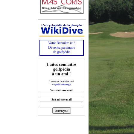
Votre Bannière ici !
Devenez partenaire
de golfpédia
Faîtes connaître
golfpédia
à un ami !
Il recevra de votre part
ce petit message
Votre adresse mail
Son adresse mail