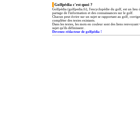
Golfpédia c'est quoi ?
Golfpédia (golfpedia.fr), l'encyclopédie du golf, est un lieu 
partage de l'information et des connaissances sur le golf.
Chacun peut écrire sur un sujet se rapportant au golf, corrig
complèter des textes existants.
Dans les textes, les mots en couleur sont des liens renvoyant 
sujet qu'ils définissent .
Devenez rédacteur de golfpédia !