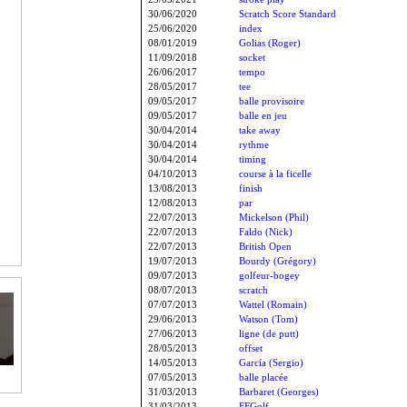
30/06/2020
Scratch Score Standard
25/06/2020
index
08/01/2019
Golias (Roger)
11/09/2018
socket
26/06/2017
tempo
28/05/2017
tee
09/05/2017
balle provisoire
09/05/2017
balle en jeu
30/04/2014
take away
30/04/2014
rythme
30/04/2014
timing
04/10/2013
course à la ficelle
13/08/2013
finish
12/08/2013
par
22/07/2013
Mickelson (Phil)
22/07/2013
Faldo (Nick)
22/07/2013
British Open
19/07/2013
Bourdy (Grégory)
09/07/2013
golfeur-bogey
08/07/2013
scratch
07/07/2013
Wattel (Romain)
29/06/2013
Watson (Tom)
27/06/2013
ligne (de putt)
28/05/2013
offset
14/05/2013
García (Sergio)
07/05/2013
balle placée
31/03/2013
Barbaret (Georges)
31/03/2013
FFGolf