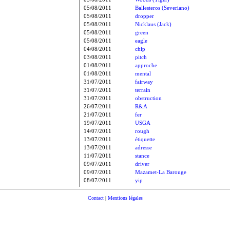
05/08/2011
Ballesteros (Severiano)
05/08/2011
dropper
05/08/2011
Nicklaus (Jack)
05/08/2011
green
05/08/2011
eagle
04/08/2011
chip
03/08/2011
pitch
01/08/2011
approche
01/08/2011
mental
31/07/2011
fairway
31/07/2011
terrain
31/07/2011
obstruction
26/07/2011
R&A
21/07/2011
fer
19/07/2011
USGA
14/07/2011
rough
13/07/2011
étiquette
13/07/2011
adresse
11/07/2011
stance
09/07/2011
driver
09/07/2011
Mazamet-La Barouge
08/07/2011
yip
Contact
|
Mentions légales