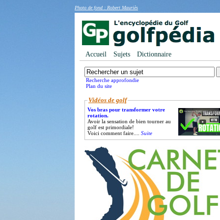
Photo de fond : Robert Mauriès
Accueil
Sujets
Dictionnaire
Recherche approfondie
Plan du site
Vidéos de golf
Vos bras pour transformer votre
rotation.
Avoir la sensation de bien tourner au
golf est primordiale!
Voici comment faire....
Suite