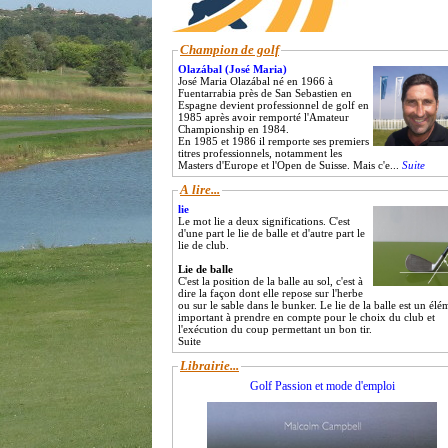
Champion de golf
Olazábal (José Maria)
José Maria Olazábal né en 1966 à
Fuentarrabia près de San Sebastien en
Espagne devient professionnel de golf en
1985 après avoir remporté l'Amateur
Championship en 1984.
En 1985 et 1986 il remporte ses premiers
titres professionnels, notamment les
Masters d'Europe et l'Open de Suisse. Mais c'e...
Suite
A lire...
lie
Le mot lie a deux significations. C'est
d'une part le lie de balle et d'autre part le
lie de club.
Lie de balle
C'est la position de la balle au sol, c'est à
dire la façon dont elle repose sur l'herbe
ou sur le sable dans le bunker. Le lie de la balle est un élé
important à prendre en compte pour le choix du club et
l'exécution du coup permettant un bon tir.
Suite
Librairie...
Golf Passion et mode d'emploi