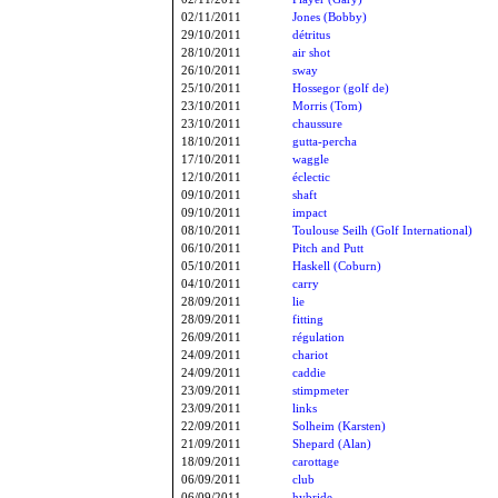
02/11/2011
Jones (Bobby)
29/10/2011
détritus
28/10/2011
air shot
26/10/2011
sway
25/10/2011
Hossegor (golf de)
23/10/2011
Morris (Tom)
23/10/2011
chaussure
18/10/2011
gutta-percha
17/10/2011
waggle
12/10/2011
éclectic
09/10/2011
shaft
09/10/2011
impact
08/10/2011
Toulouse Seilh (Golf International)
06/10/2011
Pitch and Putt
05/10/2011
Haskell (Coburn)
04/10/2011
carry
28/09/2011
lie
28/09/2011
fitting
26/09/2011
régulation
24/09/2011
chariot
24/09/2011
caddie
23/09/2011
stimpmeter
23/09/2011
links
22/09/2011
Solheim (Karsten)
21/09/2011
Shepard (Alan)
18/09/2011
carottage
06/09/2011
club
06/09/2011
hybride