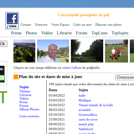
L'encyclopédie participative du golf
Contact
S'inscrire
Votre Espace
Créer un mot
Déposer une photo
Presse
Photos
Vidéos
Librairie
Forum
TopLiens
TopSujets
Cliquez sur une image défilante ou
visitez l'album
de golfpédia
Plan du site et dates de mise à jour
199 sujets classés par ordre décroissant des dates de mise à jo
Sujets
Dates
Sujets
Thèmes
Librairie
05/04/2022
balle
Vidéos
05/04/2022
Mulligan
Presse
05/04/2022
Vitesse initiale de la balle
Forum
Album Photos
08/03/2022
scramble
03/10/2021
Gounouilhou
Liens externes
25/09/2021
carte de score
09/09/2021
match play
09/09/2021
Stableford
09/09/2021
quatre-balles