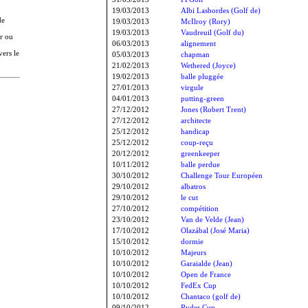
19/03/2013
Albi Lasbordes (Golf de)
de
19/03/2013
McIlroy (Rory)
19/03/2013
Vaudreuil (Golf du)
er ou
06/03/2013
alignement
vers le
05/03/2013
chapman
21/02/2013
Wethered (Joyce)
19/02/2013
balle pluggée
27/01/2013
virgule
04/01/2013
putting-green
27/12/2012
Jones (Robert Trent)
27/12/2012
architecte
25/12/2012
handicap
25/12/2012
coup-reçu
20/12/2012
greenkeeper
10/11/2012
balle perdue
30/10/2012
Challenge Tour Européen
29/10/2012
albatros
29/10/2012
le cut
27/10/2012
compétition
23/10/2012
Van de Velde (Jean)
17/10/2012
Olazábal (José Maria)
15/10/2012
dormie
10/10/2012
Majeurs
10/10/2012
Garaialde (Jean)
10/10/2012
Open de France
10/10/2012
FedEx Cup
10/10/2012
Chantaco (golf de)
09/10/2012
Ryder Cup