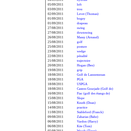
05/09/2011
loft
03/09/2011
trou
02/09/2011
Levet (Thomas)
01/09/2011
bogey
01/09/2011
drapeau
27/08/2011
swing
27/08/2011
downswing
26/08/2011
Massy (Arnaud)
25/08/2011
golf
25/08/2011
posture
23/08/2011
wedge
22/08/2011
pénalité
21/08/2011
trajectoire
20/08/2011
Hogan (Ben)
19/08/2011
grip
18/08/2011
Golf de Lannemezan
18/08/2011
PGA
18/08/2011
USPGA
18/08/2011
Castres Gourjade (Golf de)
16/08/2011
Fiac (golf des étangs de)
15/08/2011
Slope
15/08/2011
Knuth (Dean)
14/08/2011
practice
11/08/2011
Stableford (Franck)
09/08/2011
Zaharias (Babe)
06/08/2011
Vardon (Harry)
06/08/2011
Kite (Tom)
05/08/2011
Woods (Tiger)