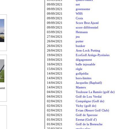
09/09/2021
net
09/09/2021
greensome
09/09/2021
WHS
09/09/2021
Croix
09/09/2021
Score Brut Ajusté
09/09/2021
score différentiel
03/09/2021
Heimann
27/04/2021
jeu
26/04/2021
putter
26/04/2021
bunker
26/04/2021
Arm-Lock Putting
19/04/2021
EcoGolf Ariège-Pyrénées
19/04/2021
dégagement
16/04/2021
balle injouable
15/04/2021
règle
14/04/2021
golfpédia
14/04/2021
hors-limites
14/04/2021
Jacquelin (Raphaël)
14/04/2021
Masters
ment
04/04/2021
Toulouse La Ramée (golf de)
04/04/2021
Golf de Lou Verdaï
02/04/2021
Compiègne (Golf de)
02/04/2021
Vichy (golf de)
02/04/2021
Evian (Resort Golf Club)
02/04/2021
Golf de Sperone
01/04/2021
Etretat (Golf d')
01/04/2021
Golf de la Bretesche
25/03/2021
stroke play