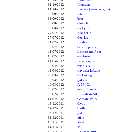
01/10/2012
foursome
01/10/2012
Remesy (Jean-François)
30/09/2012
lob
08/09/2012
brut
26/08/2012
obstacle
25/08/2012
shot gun
27/07/2012
Els (Ernie)
27/07/2012
dog-leg
21/07/2012
routine
15/07/2012
balle déplacée
11/07/2012
Luchon (golf de)
06/07/2012
eau fortuite
01/05/2012
zone tampon
14/04/2012
règle 3-3
11/04/2012
traverser la balle
25/03/2012
backswing
19/03/2012
golfette
10/03/2012
A.I.M.G.
25/02/2012
échauffement
20/02/2012
formule 4-2-0
01/02/2012
Goujon (Willy)
19/12/2011
divot
14/12/2011
birdie
14/12/2011
putt
01/12/2011
effet
05/11/2011
MOI
04/11/2011
MRP
02/11/2011
Player (Gary)